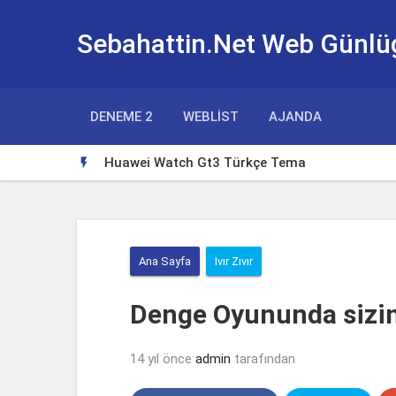
Sebahattin.Net Web Günlü
DENEME 2
WEBLIST
AJANDA
Huawei Watch Gt3 Türkçe Tema

Ana Sayfa
Ivır Zıvır
Denge Oyununda sizin
14 yıl önce
admin
tarafından