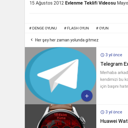
15 Ağustos 2012
Evlenme Teklifi Videosu
Mayıs
#
DENGE OYUNU
#
FLASH OYUN
#
OYUN

Her şey her zaman yolunda gitmez
3 yıl önce

Telegram Ex
Merhaba arkadaş
kendimizi bu k
için başını ha

3 yıl önce

Huawei Wat