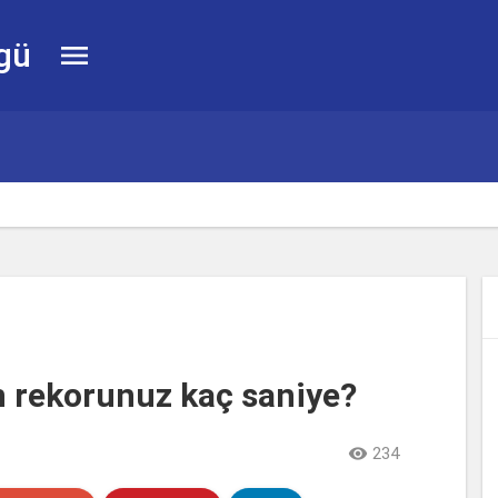
gü

 rekorunuz kaç saniye?

234