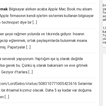
04
rmak
Bilgisayar alırken acaba Apple Mac Book mu alsam
ya
fi
ple firmasının kendi işletim sistemini kullanan bilgisayar
as
ai
 technopat diye bir […]
1
ka
er şeye rağmen yolunda ve tıkırında gidiyor. İnsanın
fo
ol
r gezip eğlenmek, ortak paylaşımlarda bulunmak insana
va
miş. Papatyalar […]
mi severek yapıyorum. Yaptığım işe iş olarak değilde
lsa gerek bu. Çünkü iş olarak bakarsam ve eve gitmek
Geziyor iftarlara […]
r.com/LordSebo/status/508310771005423616 Selamlar.
bir ihtaimal kızımız olacak. Daha 5 ay kadar var doğuma.
nı […]