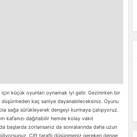
çin küçük oyunları oynamak iyi gelir. Gezinirken bir
ı düşürmeden kaç saniye dayanabileceksiniz. Oyunu
Sola sağa sürükleyerek dengeyi kurmaya çalışıyoruz.
em kafanızı dağıtabilir hemde kolay vakit
unda başlarda zorlansanız da sonralarında daha uzun
iliyorsunuz. Çift taraflı düşünmeniz gereken denge