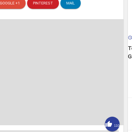
GOOGLE +1
PINTEREST
MAIL
T
G

110