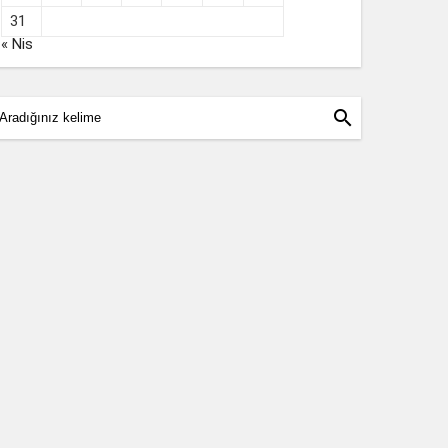
31
« Nis
search