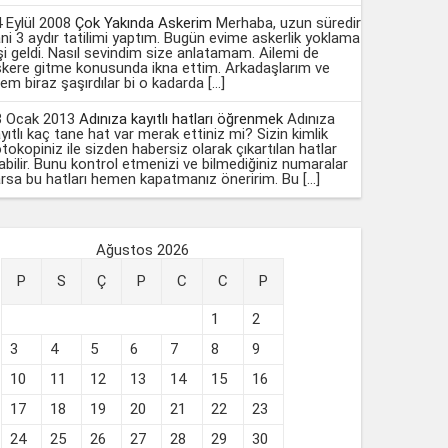
 Eylül 2008
Çok Yakında Askerim
Merhaba, uzun süredir
ni 3 aydır tatilimi yaptım. Bugün evime askerlik yoklama
şi geldi. Nasıl sevindim size anlatamam. Ailemi de
kere gitme konusunda ikna ettim. Arkadaşlarım ve
lem biraz şaşırdılar bi o kadarda […]
3 Ocak 2013
Adınıza kayıtlı hatları öğrenmek
Adınıza
yıtlı kaç tane hat var merak ettiniz mi? Sizin kimlik
tokopiniz ile sizden habersiz olarak çıkartılan hatlar
abilir. Bunu kontrol etmenizi ve bilmediğiniz numaralar
rsa bu hatları hemen kapatmanız öneririm. Bu […]
Ağustos 2026
P
S
Ç
P
C
C
P
1
2
3
4
5
6
7
8
9
10
11
12
13
14
15
16
17
18
19
20
21
22
23
24
25
26
27
28
29
30