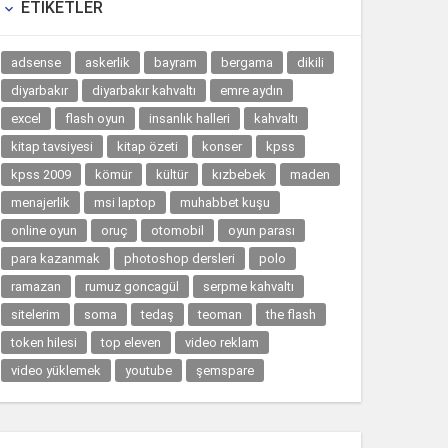
ETIKETLER

adsense
askerlik
bayram
bergama
dikili
diyarbakır
diyarbakır kahvaltı
emre aydın
excel
flash oyun
insanlık halleri
kahvaltı
kitap tavsiyesi
kitap özeti
konser
kpss
kpss 2009
kömür
kültür
kızbebek
maden
menajerlik
msi laptop
muhabbet kuşu
online oyun
oruç
otomobil
oyun parası
para kazanmak
photoshop dersleri
polo
ramazan
rumuz goncagül
serpme kahvaltı
sitelerim
soma
tedaş
teoman
the flash
token hilesi
top eleven
video reklam
video yüklemek
youtube
şemspare