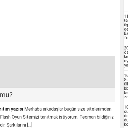
1
G
il
ge
ba
fo
2
ö
ke
u
ya
1
Su
ül
bi
be
 mu?
zo
1
nıtım yazısı
Merhaba arkadaşlar bugün size sitelerimden
cü
do
 Flash Oyun Sitemizi tanıtmak istiyorum. Teoman bildiğiniz
du
ko
r. Şarkılarını […]