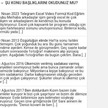
ŞU KONU BAŞLIKLARINI OKUDUNUZ MU?

1 Nisan 2023
Telegram Excel Video Formül Kod Eğitim
rubu
Merhaba arkadaşlar işim gereği excel ile çok
giliyim ve arkadaşlarım ile kendimizi bu konuda
liştiriyoruz. Excel çok kapsamlı bir program olduğu için
şını hatırlasanız sonunu unutuyorsunuz. Binlerce kodu,
rmülü yada […]
0 Nisan 2013
Özgürlüğün elinde
Hafta sonu tatilini
zlemişim. Çok yoğunduk bu ara. Bu günü tamamen
ndime ayırdım. Kimse ile görüşmedim. Geç saate kadar
yudum sonrasında fotoğraf makinemi alıp yürüyüş
ptım. Aşağıdaki fotoğrafları da bugün çektim. Bana […]
6 Ağustos 2016
Ülkemizin verilmiş sadakası varmış
riyelileri sevmiyoruz belki ama bunca zamandır onları
kemizde bakıyoruz. Milyonlarca kişiye bakıyoruz ve bu
zim sadakamız. Darbe kalkışmasının olduğu geceden
ri çok yoğun çalışıyoruz. Şükürler olsun ki ülkemiz çok
r […]
8 Ağustos 2017
Ben doldurdum
Kızım bazen öyle
mleler kuruyor ki bizi çok şaşırtıyor ve bizim de dilimize
lanıyor. Evde birbirimize aynı kelimeleri söyleyip
ruyoruz. Geçen izne gittiğimizde Elif Sare annem ile
nuşuyordu. "Denizi kovam ile ben […]