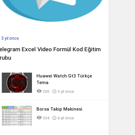
3 yıl önce

elegram Excel Video Formül Kod Eğitim
rubu
Huawei Watch Gt3 Türkçe
Tema

205

3 yıl önce
Borsa Takip Makinesi

334

6 yıl önce