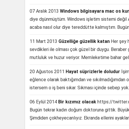
07 Aralık 2013
Windows bilgisayara mac os ku
diye dşünmüştüm. Windows işletim sistemi değil Ap
acaba nasıl olur diye tereddütte kalmıştım. Bugün
11 Mart 2013
Güzelliğe güzellik katan
Her şey h
sevdikleri ile olması çok güzel bir duygu. Berabe
mutluluk ve huzur veriyor. Memleketime bahar gel
20 Ağustos 2011
Hayat süprizlerle doludur
İşi
eğlence olarak baktığımdan ve sıkılmadığımdan o
istersem o iş beni sıkar. Sıkması içinde sebep yok. 
06 Eylül 2014
Bir kızımız olacak
https://twitte
Bugün tekrar kadın doğum doktoruna gittik. Büyük 
Şimdiden çokheyecanlıyız. Ekranda ellerini ayakları