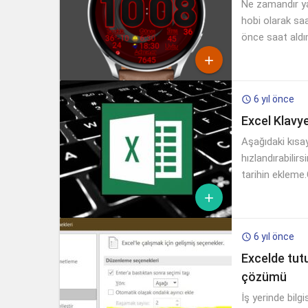
Ne zamandır ya
hobi olarak sa
önce saat aldı

6 yıl önce

Excel Klavye
Aşağıdaki kısay
hızlandırabilir
tarihin ekleme

6 yıl önce

Excelde tut
çözümü
İş yerinde bilg