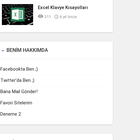
Excel Klavye Kısayolları

311

6 yıl önce
BENIM HAKKIMDA

Facebookta Ben ;)
Twitter’da Ben ;)
Bana Mail Gönder!
Favori Sitelerim
Deneme 2