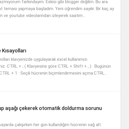
zmıyorum farkındayım. Eskisi gibi blogger değilim. Bu ara
at teması yapmaya başladım. Yeni öğrendim sayılır. Bir kaç ay
m ve youtube videolarından izleyerek saatim...
 Kısayolları
olları klavyenizde uygulayarak excel kullanımızı
siniz. CTRL + ; ( Klavyesine göre CTRL + Shift + , ) : Bugünün
.CTRL + 1 : Seçili hücrenin biçimlendirmesini açma.CTRL...
up aşağı çekerek otomatik doldurma sorunu
isayarda çalışırken her gün kullandığım hücrenin sağ alt