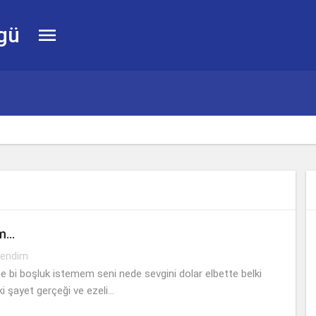
gü

im…
endim
e bi boşluk istemem seni nede sevgini dolar elbette belki
ki şayet gerçeği ve ezeli…