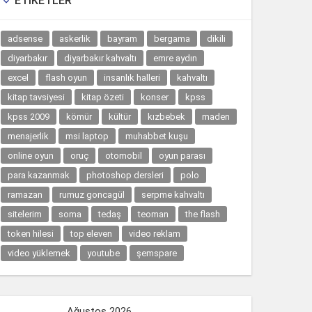
ETIKETLER

adsense
askerlik
bayram
bergama
dikili
diyarbakır
diyarbakır kahvaltı
emre aydın
excel
flash oyun
insanlık halleri
kahvaltı
kitap tavsiyesi
kitap özeti
konser
kpss
kpss 2009
kömür
kültür
kızbebek
maden
menajerlik
msi laptop
muhabbet kuşu
online oyun
oruç
otomobil
oyun parası
para kazanmak
photoshop dersleri
polo
ramazan
rumuz goncagül
serpme kahvaltı
sitelerim
soma
tedaş
teoman
the flash
token hilesi
top eleven
video reklam
video yüklemek
youtube
şemspare
Ağustos 2026