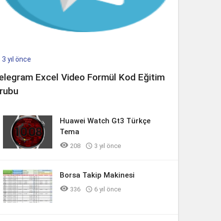
3 yıl önce

elegram Excel Video Formül Kod Eğitim
rubu
Huawei Watch Gt3 Türkçe
Tema

208

3 yıl önce
Borsa Takip Makinesi

336

6 yıl önce