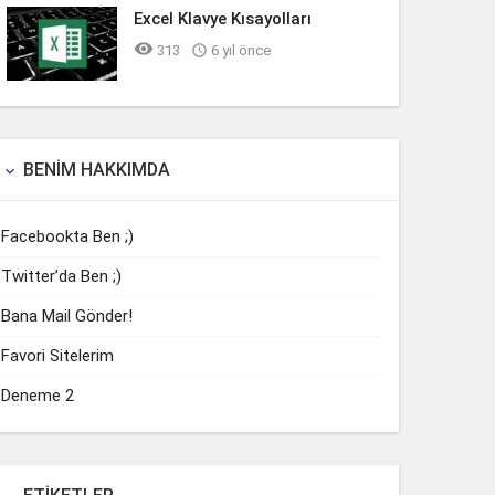
Excel Klavye Kısayolları

313

6 yıl önce
BENIM HAKKIMDA

Facebookta Ben ;)
Twitter’da Ben ;)
Bana Mail Gönder!
Favori Sitelerim
Deneme 2