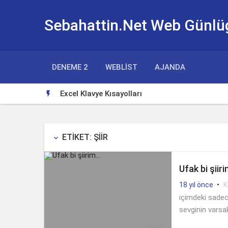
Sebahattin.Net Web Günlü
DENEME 2
WEBLIST
AJANDA
Excel Klavye Kısayolları

ETIKET: ŞIIR
keyboard_arrow_down
Ufak bi şiir
•
K
18 yıl önce
içimdeki sadec
sevginin varsa