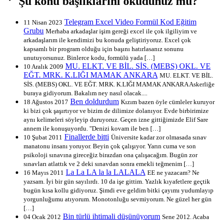
Şu konu başlıklarını okudunuz mu?
Telegram Excel Video Formül Kod Eğitim
11 Nisan 2023
Grubu
Merhaba arkadaşlar işim gereği excel ile çok ilgiliyim ve
arkadaşlarım ile kendimizi bu konuda geliştiriyoruz. Excel çok
kapsamlı bir program olduğu için başını hatırlasanız sonunu
unutuyorsunuz. Binlerce kodu, formülü yada […]
MU. ELKT. VE BİL. SİS. (MEBS) OKL. VE
10 Aralık 2009
EĞT. MRK. K.LIĞI MAMAK ANKARA
MU. ELKT. VE BİL.
SİS. (MEBS) OKL. VE EĞT. MRK. K.LIĞI MAMAK ANKARA Askerliğe
buraya gidiyorum. Bakalım ney nasıl olacak....
Ben doldurdum
18 Ağustos 2017
Kızım bazen öyle cümleler kuruyor
ki bizi çok şaşırtıyor ve bizim de dilimize dolanıyor. Evde birbirimize
aynı kelimeleri söyleyip duruyoruz. Geçen izne gittiğimizde Elif Sare
annem ile konuşuyordu. "Denizi kovam ile ben […]
Finallerde bitti
10 Şubat 2011
Üniversite kadar zor olmasada sınav
manatonu insanı yoruyor. Beyin çok çalışıyor. Yarın cuma ve son
psikoloji sınavına gireceğiz birazdan ona çalışacağım. Bugün zor
sınavları atlattık ve 2 deki sınavdan sonra emekli teğmenim […]
La La LA la la LALALA
16 Mayıs 2011
EE ne yazacam? Ne
yazsam. İyi bir gün sayılırdı. 10 da işe gittim. Yazlık kıyafetlere geçtik
bugün kısa kollu gidiyoruz. Şimdi eve geldim bitki çayımı yudumlayıp
yorgunluğumu atıyorum. Monotonluğu sevmiyorum. Ne güzel her gün
[…]
Bin türlü ihtimali düşünüyorum
04 Ocak 2012
Sene 2012. Acaba