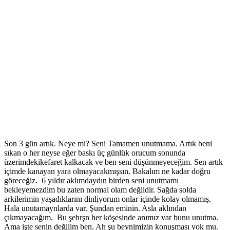
Son 3 gün artık. Neye mi? Seni Tamamen unutmama. Artık beni
sıkan o her neyse eğer baskı üç günlük orucum sonunda
üzerimdekikefaret kalkacak ve ben seni düşünmeyeceğim. Sen artık
içimde kanayan yara olmayacakmışsın. Bakalım ne kadar doğru
göreceğiz. 6 yıldır aklımdaydın birden seni unutmamı
bekleyemezdim bu zaten normal olam değildir. Sağda solda
arkilerimin yaşadıklarını dinliyorum onlar içinde kolay olmamış.
Hala unutamaynlarda var. Şundan eminin. Asla aklından
çıkmayacağım. Bu şehrşn her köşesinde anımız var bunu unutma.
Ama işte senin değilim ben. Ah şu beynimizin konuşması yok mu.