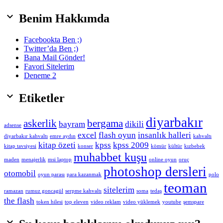

Benim Hakkımda
Facebookta Ben ;)
Twitter’da Ben ;)
Bana Mail Gönder!
Favori Sitelerim
Deneme 2

Etiketler
diyarbakır
askerlik
bergama
bayram
dikili
adsense
excel
flash oyun
insanlık halleri
diyarbakır kahvaltı
emre aydın
kahvaltı
kitap özeti
kpss
kpss 2009
kitap tavsiyesi
konser
kömür
kültür
kızbebek
muhabbet kuşu
maden
menajerlik
msi laptop
online oyun
oruç
photoshop dersleri
otomobil
oyun parası
para kazanmak
polo
teoman
sitelerim
ramazan
rumuz goncagül
serpme kahvaltı
soma
tedaş
the flash
token hilesi
top eleven
video reklam
video yüklemek
youtube
şemspare
