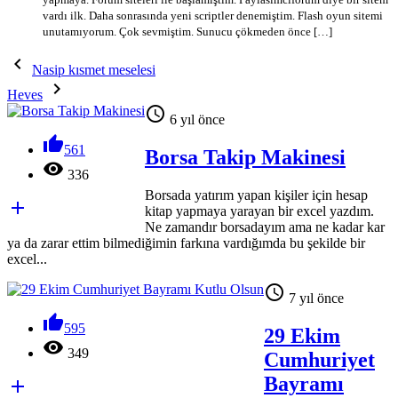
vardı ilk. Daha sonrasında yeni scriptler denemiştim. Flash oyun sitemi
unutamıyorum. Çok sevmiştim. Sunucu çökmeden önce […]

Nasip kısmet meselesi

Heves

6 yıl önce

561
Borsa Takip Makinesi

336
Borsada yatırım yapan kişiler için hesap

kitap yapmaya yarayan bir excel yazdım.
Ne zamandır borsadayım ama ne kadar kar
ya da zarar ettim bilmediğimin farkına vardığımda bu şekilde bir
excel...

7 yıl önce

595
29 Ekim

349
Cumhuriyet
Bayramı
