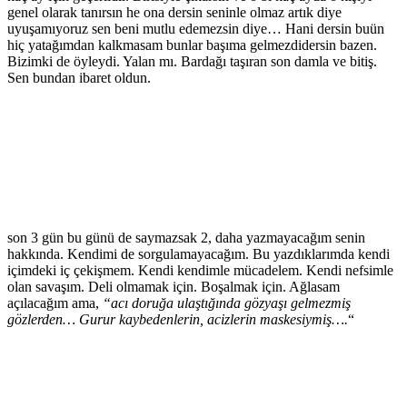
genel olarak tanırsın he ona dersin seninle olmaz artık diye
uyuşamıyoruz sen beni mutlu edemezsin diye… Hani dersin buün
hiç yatağımdan kalkmasam bunlar başıma gelmezdidersin bazen.
Bizimki de öyleydi. Yalan mı. Bardağı taşıran son damla ve bitiş.
Sen bundan ibaret oldun.
son 3 gün bu günü de saymazsak 2, daha yazmayacağım senin
hakkında. Kendimi de sorgulamayacağım. Bu yazdıklarımda kendi
içimdeki iç çekişmem. Kendi kendimle mücadelem. Kendi nefsimle
olan savaşım. Deli olmamak için. Boşalmak için. Ağlasam
açılacağım ama,
“acı doruğa ulaştığında gözyaşı gelmezmiş
gözlerden… Gurur kaybedenlerin, acizlerin maskesiymiş….
“