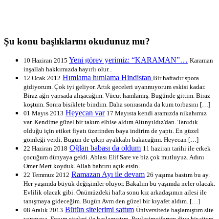
Şu konu başlıklarını okudunuz mu?
Yeni görev yerimiz: “KARAMAN”…
10 Haziran 2015
Karaman
inşallah hakkımızda hayırlı olur...
Hımlama hımlama Hindistan
12 Ocak 2012
Bir haftadır spora
gidiyorum. Çok iyi geliyor. Artık geceleri uyanmıyorum eskisi kadar.
Biraz ağrı yapsada alışacağım. Vücut hamlamış. Bugünde gittim. Biraz
koştum. Sonra bisiklete bindim. Daha sonrasında da kum torbasını […]
Heyecan var
01 Mayıs 2013
17 Mayısta kendi aramızda nikahımız
var. Kendime güzel bir takım elbise aldım Altınyıldız'dan. Tanıdık
olduğu için etiket fiyatı üzerinden baya indirim de yaptı. En güzel
gömleği verdi. Bugün de çıkıp ayakkabı bakacağım. Heyecan […]
Oğlan babası da oldum
22 Haziran 2018
11 haziran tarihi ile erkek
çocuğum dünyaya geldi. Ablası Elif Sare ve biz çok mutluyuz. Adını
Ömer Mert koyduk. Allah bahtını açık etsin.
Ramazan Ayı ile devam
22 Temmuz 2012
26 yaşıma bastım bu ay.
Her yaşımda büyük değişimler oluyor. Bakalım bu yaşımda neler olacak.
Evlilik olacak gibi. Önümüzdeki hafta sonu kız arkadaşımın ailesi ile
tanışmaya gideceğim. Bugün Avm den güzel bir kıyafet aldım. […]
Bütün sitelerimi sattım
08 Aralık 2013
Üniversitede başlamıştım site
yapmaya. Forum siteleri ile başlamıştım. Paylasimciforum diye bir sitem