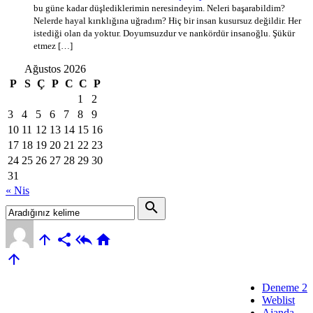
bu güne kadar düşlediklerimin neresindeyim. Neleri başarabildim?
Nelerde hayal kırıklığına uğradım? Hiç bir insan kusursuz değildir. Her
istediği olan da yoktur. Doyumsuzdur ve nankördür insanoğlu. Şükür
etmez […]
Ağustos 2026
P
S
Ç
P
C
C
P
1
2
3
4
5
6
7
8
9
10
11
12
13
14
15
16
17
18
19
20
21
22
23
24
25
26
27
28
29
30
31
« Nis
search





Deneme 2
Weblist
Ajanda