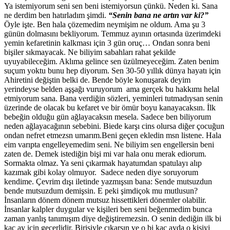
Ya istemiyorum seni sen beni istemiyorsun çünkü. Neden ki. Sana
ne derdim ben hatırladım şimdi.
“Senin bana ne artın var ki?”
Öyle işte. Ben hala çözemedim neymişim ne oldum. Ama şu 3
günün dolmasını bekliyorum. Temmuz ayının ortasında üzerimdeki
yemin kefaretinin kalkması için 3 gün oruç… Ondan sonra beni
bişiler sıkmayacak. Ne biliyim sabahları rahat şekilde
uyuyabileceğim. Aklıma gelince sen üzülmeyeceğim. Zaten benim
suçum yoktu bunu hep diyorum. Sen 30-50 yıllık dünya hayatı için
Ahiretini değiştin belki de. Bende böyle konuşarak deyim
yerindeyse belden aşşağı vuruyorum ama gerçek bu hakkımı helal
etmiyorum sana. Bana verdiğin sözleri, yeminleri tutmadıysan senin
üzerinde de olacak bu kefaret ve bir ömür boyu kanayacaksın. İlk
bebeğin olduğu gün ağlayacaksın mesela. Sadece ben biliyorum
neden ağlayacağının sebebini. Biede karşı cins olursa diğer çocuğun
ondan nefret etmezsn umarım.Beni geçen ekledin msn listene. Hala
eim varıpta engelleyemedim seni. Ne biliyim sen engellersin beni
zaten de. Demek istediğin bişi mi var hala onu merak ediorum.
Sormakta olmaz. Ya seni çıkarmak hayatumdan spatulayı alıp
kazımak gibi kolay olmuyor. Sadece neden diye soruyorum
kendime. Çevrim dışı iletinde yazmışsın bana: Sende mutsuzdun
bende mutsuzdum demişsin. E peki şimdiçok mu mutlusun?
İnsanların dönem dönem mutsuz hissettikleri dönemler olabilir.
İnsanlar kalpler duygular ve kişileri ben seni beğenmedim bunca
zaman yanlış tanımışım diye değiştiremezsin. O senin dediğin ilk bi
kaç ay için geçerlidir. Birisiyle çıkarsın ve o bi kaç ayda o kişiyi