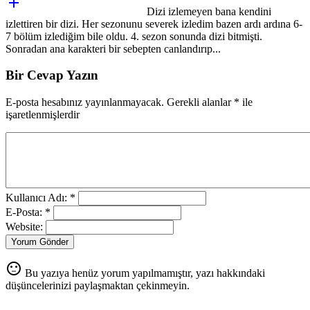

Dizi izlemeyen bana kendini
izlettiren bir dizi. Her sezonunu severek izledim bazen ardı ardına 6-
7 bölüm izlediğim bile oldu. 4. sezon sonunda dizi bitmişti.
Sonradan ana karakteri bir sebepten canlandırıp...
Bir Cevap Yazın
E-posta hesabınız yayınlanmayacak. Gerekli alanlar
*
ile
işaretlenmişlerdir
Kullanıcı Adı: *
E-Posta: *
Website:
Yorum Gönder
sentiment_neutral
Bu yazıya henüz yorum yapılmamıştır, yazı hakkındaki
düşüncelerinizi paylaşmaktan çekinmeyin.