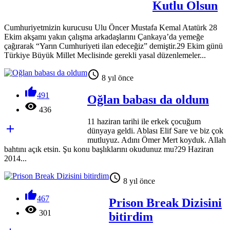
Kutlu Olsun
Cumhuriyetmizin kurucusu Ulu Öncer Mustafa Kemal Atatürk 28
Ekim akşamı yakın çalışma arkadaşlarını Çankaya’da yemeğe
çağırarak “Yarın Cumhuriyeti ilan edeceğiz” demiştir.29 Ekim günü
Türkiye Büyük Millet Meclisinde gerekli yasal düzenlemeler...

8 yıl önce

491
Oğlan babası da oldum

436
11 haziran tarihi ile erkek çocuğum

dünyaya geldi. Ablası Elif Sare ve biz çok
mutluyuz. Adını Ömer Mert koyduk. Allah
bahtını açık etsin. Şu konu başlıklarını okudunuz mu?29 Haziran
2014...

8 yıl önce

467
Prison Break Dizisini

301
bitirdim