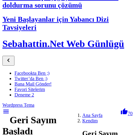
doldurma sorunu çözümü
Yeni Başlayanlar için Yabancı Dizi
Tavsiyeleri
Sebahattin.Net Web Günlügü

Facebookta Ben ;)
Twitter’da Ben ;)
Bana Mail Gönder!
Favori Sitelerim
Deneme 2
Wordpress Tema
menu

70
Ana Sayfa
Geri Sayım
Kendim
Başladı
Geri Sayım