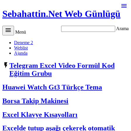

Sebahattin.Net Web Günlügü
Arama

Menü
Deneme 2
Weblist
Ajanda

Telegram Excel Video Formül Kod
Eğitim Grubu
Huawei Watch Gt3 Türkçe Tema
Borsa Takip Makinesi
Excel Klavye Kısayolları
Excelde tutup aşağı çekerek otomatik