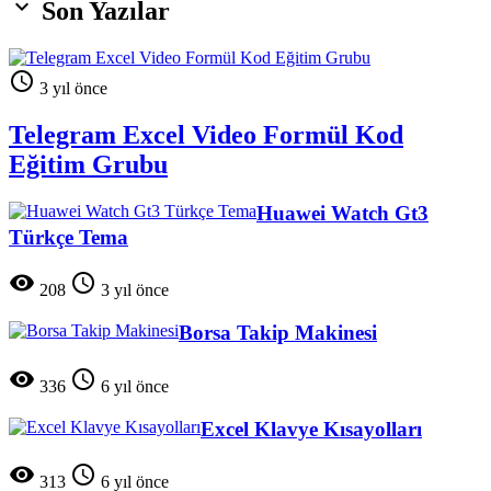

Son Yazılar

3 yıl önce
Telegram Excel Video Formül Kod
Eğitim Grubu
Huawei Watch Gt3
Türkçe Tema


208
3 yıl önce
Borsa Takip Makinesi


336
6 yıl önce
Excel Klavye Kısayolları


313
6 yıl önce