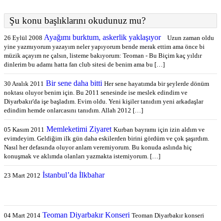
Şu konu başlıklarını okudunuz mu?
Ayağımı burktum, askerlik yaklaşıyor
26 Eylül 2008
Uzun zaman oldu
yine yazmıyorum yazayım neler yapıyorum bende merak ettim ama önce bi
müzik açayım ne çalsın, listeme bakıyorum: Teoman - Bu Biçim kaç yıldır
dinlerim bu adamı hatta fan club sitesi de benim ama bu […]
Bir sene daha bitti
30 Aralık 2011
Her sene hayatımda bir şeylerde dönüm
noktası oluyor benim için. Bu 2011 senesinde ise meslek edindim ve
Diyarbakır'da işe başladım. Evim oldu. Yeni kişiler tanıdım yeni arkadaşlar
edindim hemde onlarcasını tanıdım. Allah 2012 […]
Memleketimi Ziyaret
05 Kasım 2011
Kurban bayramı için izin aldım ve
evimdeyim. Geldiğim ilk gün daha eskilerden birini gördüm ve çok şaşırdım.
Nasıl her defasında oluyor anlam veremiyorum. Bu konuda aslında hiç
konuşmak ve aklımda olanları yazmakta istemiyorum. […]
İstanbul’da İlkbahar
23 Mart 2012
Teoman Diyarbakır Konseri
04 Mart 2014
Teoman Diyarbakır konseri