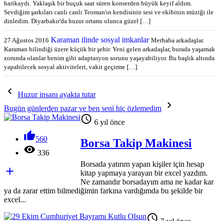
harikaydı. Yaklaşık bir buçuk saat süren konserden büyük keyif aldım.
Sevdiğim şarkıları canlı canlı Teoman'ın kendisinin sesi ve ekibinin müziği ile
dinledim. Diyarbakır'da huzur ortamı olunca güzel […]
Karaman ilinde sosyal imkanlar
27 Ağustos 2016
Merhaba arkadaşlar.
Karaman bilindiği üzere küçük bir şehir. Yeni gelen arkadaşlar, burada yaşamak
zorunda olanlar benim gibi adaptasyon sorunu yaşayabiliyor. Bu başlık altında
yapabilecek sosyal aktiviteleri, vakit geçirme […]

Huzur insanı ayakta tutar

Bugün günlerden pazar ve ben seni hiç özlemedim

6 yıl önce

560
Borsa Takip Makinesi

336
Borsada yatırım yapan kişiler için hesap

kitap yapmaya yarayan bir excel yazdım.
Ne zamandır borsadayım ama ne kadar kar
ya da zarar ettim bilmediğimin farkına vardığımda bu şekilde bir
excel...
