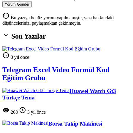
Yorum Gönder
sentiment_neutral
Bu yazıya henüz yorum yapılmamıştır, yazı hakkındaki
düşüncelerinizi paylaşmaktan çekinmeyin.

Son Yazılar

3 yıl önce
Telegram Excel Video Formül Kod
Eğitim Grubu
Huawei Watch Gt3
Türkçe Tema


208
3 yıl önce
Borsa Takip Makinesi