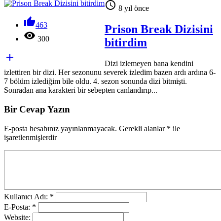

8 yıl önce

463
Prison Break Dizisini

300
bitirdim

Dizi izlemeyen bana kendini
izlettiren bir dizi. Her sezonunu severek izledim bazen ardı ardına 6-
7 bölüm izlediğim bile oldu. 4. sezon sonunda dizi bitmişti.
Sonradan ana karakteri bir sebepten canlandırıp...
Bir Cevap Yazın
E-posta hesabınız yayınlanmayacak. Gerekli alanlar
*
ile
işaretlenmişlerdir
Kullanıcı Adı: *
E-Posta: *
Website: