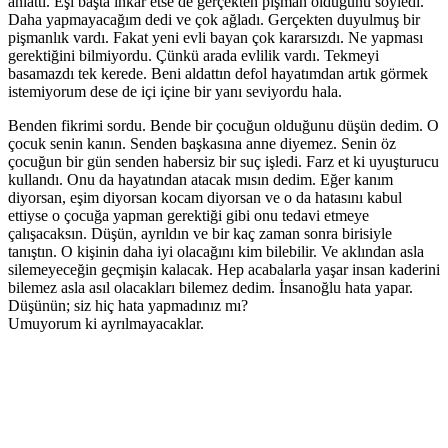
anlattı. Eşi başta inkar etse de gerçekten pişman olduğunu söyledi.
Daha yapmayacağım dedi ve çok ağladı. Gerçekten duyulmuş bir
pişmanlık vardı. Fakat yeni evli bayan çok kararsızdı. Ne yapması
gerektiğini bilmiyordu. Çünkü arada evlilik vardı. Tekmeyi
basamazdı tek kerede. Beni aldattın defol hayatımdan artık görmek
istemiyorum dese de içi içine bir yanı seviyordu hala.
Benden fikrimi sordu. Bende bir çocuğun olduğunu düşün dedim. O
çocuk senin kanın. Senden başkasına anne diyemez. Senin öz
çocuğun bir gün senden habersiz bir suç işledi. Farz et ki uyuşturucu
kullandı. Onu da hayatından atacak mısın dedim. Eğer kanım
diyorsan, eşim diyorsan kocam diyorsan ve o da hatasını kabul
ettiyse o çocuğa yapman gerektiği gibi onu tedavi etmeye
çalışacaksın. Düşün, ayrıldın ve bir kaç zaman sonra birisiyle
tanıştın. O kişinin daha iyi olacağını kim bilebilir. Ve aklından asla
silemeyeceğin geçmişin kalacak. Hep acabalarla yaşar insan kaderini
bilemez asla asıl olacakları bilemez dedim. İnsanoğlu hata yapar.
Düşünün; siz hiç hata yapmadınız mı?
Umuyorum ki ayrılmayacaklar.