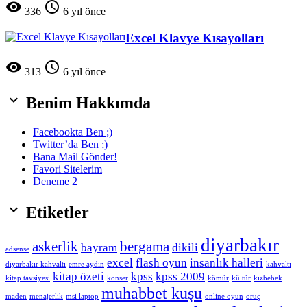


336
6 yıl önce
Excel Klavye Kısayolları


313
6 yıl önce

Benim Hakkımda
Facebookta Ben ;)
Twitter’da Ben ;)
Bana Mail Gönder!
Favori Sitelerim
Deneme 2

Etiketler
diyarbakır
askerlik
bergama
bayram
dikili
adsense
excel
flash oyun
insanlık halleri
diyarbakır kahvaltı
emre aydın
kahvaltı
kitap özeti
kpss
kpss 2009
kitap tavsiyesi
konser
kömür
kültür
kızbebek
muhabbet kuşu
maden
menajerlik
msi laptop
online oyun
oruç