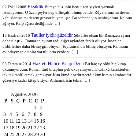
Eksiklik
02 Eylül 2008
Buraya hüzünlü beni üzen şeyleri yazmak
istemiyorum. O üzen şeyler hep bilinçaltı olmuş bende. Rüyalarıma mı desem
kabuslarıma mı desem giriyor bi yere işte. Bu sefer de yin üzülüyorum. Kalbim
ağrıyor. Kalp ağrısı dediğimde […]
Tatiller iyidir güzeldir
13 Haziran 2016
Şükürler olsun bir Ramazan ayına
daha ulaştık. Ramazan ayının tadı diğer aylardan farklı oluyor. İnsanlar
birbirlerine daha bir saygılı oluyor. Toplumsal bir bilinç oluşuyor. Ramazan
ayındayız aç olanlar var ulu orta yerde su […]
Hazreti Hatice Kitap Özeti
03 Temmuz 2014
Bir kaç ay oldu hiç kitap
okumuyordum. Roman türü kitapları pek okuyamıyorum. Çünkü karakterleri
tek tek tahlil etmek gerekiyor. Kim kimdir nedir necidir kim kimin akrabasıdır
çözesiye kadar kitap bitiyor. Anlamak için tekrar […]
Ağustos 2026
P
S
Ç
P
C
C
P
1
2
3
4
5
6
7
8
9
10
11
12
13
14
15
16
17
18
19
20
21
22
23
24
25
26
27
28
29
30