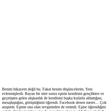
Benim hikayem değil bu. Fakat benim düşüncelerim. Yeni
evlenmişlerdi. Bayan bir süre sonra eşinin kendisini gençlikten ve
geçmişten gelen alışkanlık ile kendisini başka kızlarla aldattığını,
mesajlaştığını, görüştüğünü öğrendi. Facebook denen meret… Çok
araştırdı. Eşinin ona olan sevgisinden de emindi. Eşine öğrendiğini