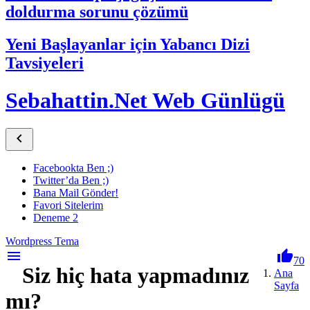
doldurma sorunu çözümü
Yeni Başlayanlar için Yabancı Dizi
Tavsiyeleri
Sebahattin.Net Web Günlügü

Facebookta Ben ;)
Twitter’da Ben ;)
Bana Mail Gönder!
Favori Sitelerim
Deneme 2
Wordpress Tema
menu

70
Siz hiç hata yapmadınız
Ana
Sayfa
mı?