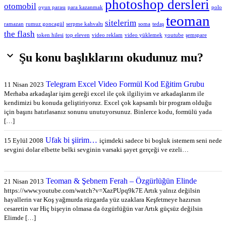
photoshop dersleri
otomobil
oyun parası
para kazanmak
polo
teoman
sitelerim
ramazan
rumuz goncagül
serpme kahvaltı
soma
tedaş
the flash
token hilesi
top eleven
video reklam
video yüklemek
youtube
şemspare

Şu konu başlıklarını okudunuz mu?
Telegram Excel Video Formül Kod Eğitim Grubu
11 Nisan 2023
Merhaba arkadaşlar işim gereği excel ile çok ilgiliyim ve arkadaşlarım ile
kendimizi bu konuda geliştiriyoruz. Excel çok kapsamlı bir program olduğu
için başını hatırlasanız sonunu unutuyorsunuz. Binlerce kodu, formülü yada
[…]
Ufak bi şiirim…
15 Eylül 2008
içimdeki sadece bi boşluk istemem seni nede
sevgini dolar elbette belki sevginin varsaki şayet gerçeği ve ezeli…
Teoman & Şebnem Ferah – Özgürlüğün Elinde
21 Nisan 2013
https://www.youtube.com/watch?v=XazPUpq9k7E Artık yalnız değilsin
hayallerin var Koş yağmurda rüzgarda yüz uzaklara Keşfetmeye hazırsın
cesaretin var Hiç bişeyin olmasa da özgürlüğün var Artık güçsüz değilsin
Elimde […]