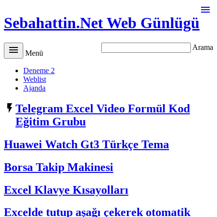

Sebahattin.Net Web Günlügü
Arama

Menü
Deneme 2
Weblist
Ajanda

Telegram Excel Video Formül Kod
Eğitim Grubu
Huawei Watch Gt3 Türkçe Tema
Borsa Takip Makinesi
Excel Klavye Kısayolları
Excelde tutup aşağı çekerek otomatik