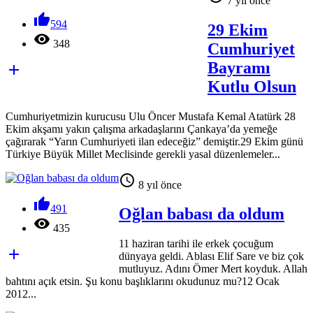
7 yıl önce

594
29 Ekim

348
Cumhuriyet
Bayramı

Kutlu Olsun
Cumhuriyetmizin kurucusu Ulu Öncer Mustafa Kemal Atatürk 28
Ekim akşamı yakın çalışma arkadaşlarını Çankaya’da yemeğe
çağırarak “Yarın Cumhuriyeti ilan edeceğiz” demiştir.29 Ekim günü
Türkiye Büyük Millet Meclisinde gerekli yasal düzenlemeler...

8 yıl önce

491
Oğlan babası da oldum

435
11 haziran tarihi ile erkek çocuğum

dünyaya geldi. Ablası Elif Sare ve biz çok
mutluyuz. Adını Ömer Mert koyduk. Allah
bahtını açık etsin. Şu konu başlıklarını okudunuz mu?12 Ocak
2012...