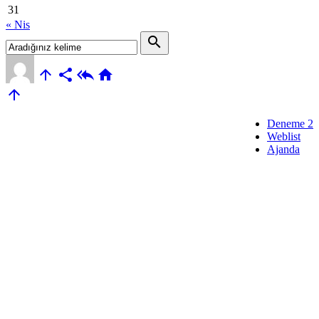
31
« Nis
search





Deneme 2
Weblist
Ajanda