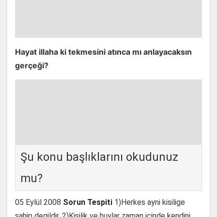
Hayat illaha ki tekmesini atınca mı anlayacaksın
gerçeği?
Şu konu başlıklarını okudunuz
mu?
05 Eylül 2008
Sorun Tespiti
1)Herkes ayni kisilige
sahip degildir. 2)Kisilik ve huylar zaman içinde kendini