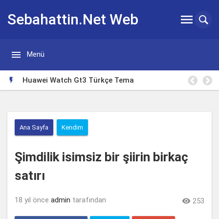
Sebahattin.Net Web


Menü
Günlügü
Huawei Watch Gt3 Türkçe Tema

Ana Sayfa
Kendim
Şimdilik isimsiz bir şiirin birkaç
satırı
18 yıl önce
admin
tarafından

253