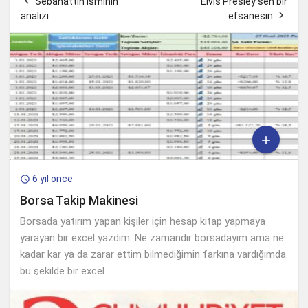

Sebahattin isminin
Elvis Presley sen bir

analizi
efsanesin

6 yıl önce

Borsa Takip Makinesi
Borsada yatırım yapan kişiler için hesap kitap yapmaya
yarayan bir excel yazdım. Ne zamandır borsadayım ama ne
kadar kar ya da zarar ettim bilmediğimin farkına vardığımda
bu şekilde bir excel...