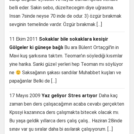
belli eder. Sakin sebo, düzeltecegim diye uğrasma.
Insan 7sinde neyse 70 inde de odur. 3) özgür bırakmak
sevginin temelinde vardır. Özgür bırakmak […]
11 Ekim 2011
Sokaklar bile sokaklara kesişir
Gölgeler ki güneşe bağlı
Bu ara Bülent Ortaçgil'in in
Mavi kuş şarkısına taktım. Teoman'ın söylediği kısımlar
yine harika. Sanki güzel yerleri hep Teoman mı söylüyor
ne
Saksağanın şakası sandılar Muhabbet kuşları ve
papağanlar Belki de […]
17 Mayıs 2009
Yaz geliyor Stres artıyor
Daha kaç
zaman ben ders çalışacağımın acaba cevabı gerçekten
Kpssyi kazanınca ders çalışmakta bitecek olacak mı.
Bu yaşa geldik yıllarca ders çalış çalış... Haziran 28inde
sınav var şu sıralar daha bi asılarak çalışıyorum. […]