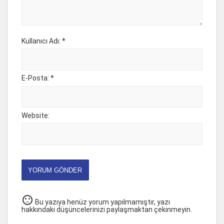
Kullanıcı Adı: *
E-Posta: *
Website:
YORUM GÖNDER
sentiment_neutral
Bu yazıya henüz yorum yapılmamıştır, yazı
hakkındaki düşüncelerinizi paylaşmaktan çekinmeyin.