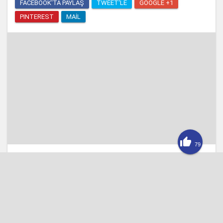
FACEBOOK'TA PAYLAŞ
TWEET'LE
GOOGLE +1
PINTEREST
MAIL

79