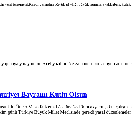
etin yeni fenomeni.Kendi yaşından büyük giydiği büyük numara ayakkabısı, kulak a
tap yapmaya yarayan bir excel yazdım. Ne zamandır borsadayım ama ne ka
uriyet Bayramı Kutlu Olsun
su Ulu Öncer Mustafa Kemal Atatürk 28 Ekim akşamı yakın çalışma ar
kim günü Türkiye Büyük Millet Meclisinde gerekli yasal düzenlemeler.