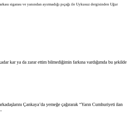
rkası sigarası ve yanından ayırmadığı pıçağı ile Uykusuz dergisinden Uğur
dar kar ya da zarar ettim bilmediğimin farkına vardığımda bu şekilde
kadaşlarını Çankaya’da yemeğe çağırarak “Yarın Cumhuriyeti ilan
..