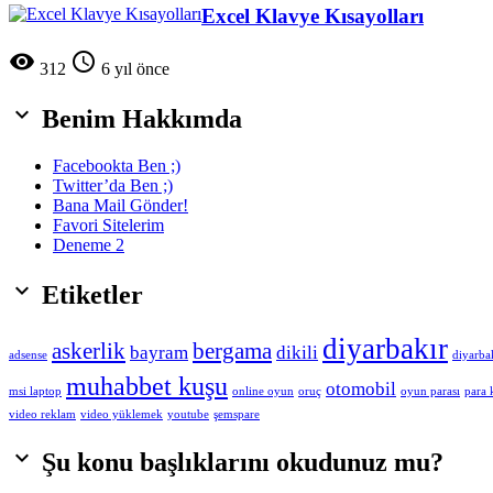
Excel Klavye Kısayolları


312
6 yıl önce

Benim Hakkımda
Facebookta Ben ;)
Twitter’da Ben ;)
Bana Mail Gönder!
Favori Sitelerim
Deneme 2

Etiketler
diyarbakır
askerlik
bergama
bayram
dikili
adsense
diyarba
muhabbet kuşu
otomobil
msi laptop
online oyun
oruç
oyun parası
para
video reklam
video yüklemek
youtube
şemspare

Şu konu başlıklarını okudunuz mu?