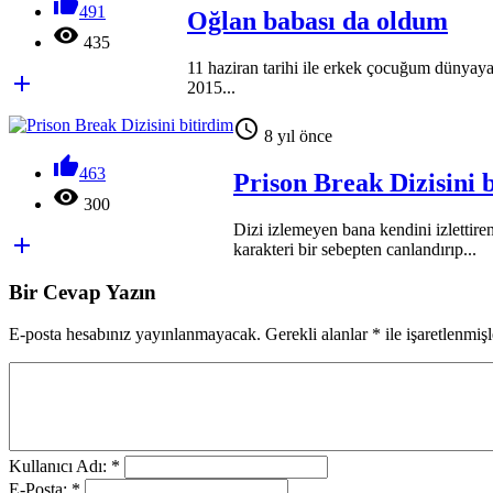

491
Oğlan babası da oldum

435
11 haziran tarihi ile erkek çocuğum dünyay

2015...

8 yıl önce

463
Prison Break Dizisini 

300
Dizi izlemeyen bana kendini izlettire

karakteri bir sebepten canlandırıp...
Bir Cevap Yazın
E-posta hesabınız yayınlanmayacak. Gerekli alanlar
*
ile işaretlenmişl
Kullanıcı Adı: *
E-Posta: *