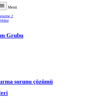

Menü
eneme 2
eblist
tim Grubu
ldurma sorunu çözümü
leri