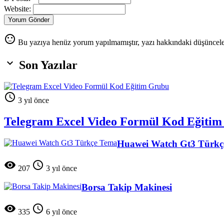
Website:
Yorum Gönder
sentiment_neutral
Bu yazıya henüz yorum yapılmamıştır, yazı hakkındaki düşüncele

Son Yazılar

3 yıl önce
Telegram Excel Video Formül Kod Eğiti
Huawei Watch Gt3 Türkç


207
3 yıl önce
Borsa Takip Makinesi


335
6 yıl önce