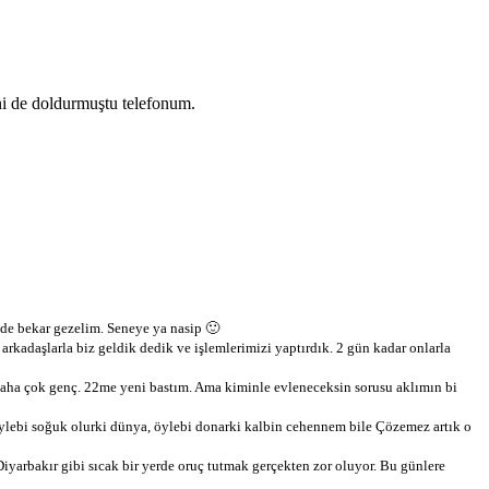
ini de doldurmuştu telefonum.
ede bekar gezelim. Seneye ya nasip 🙂
rkadaşlarla biz geldik dedik ve işlemlerimizi yaptırdık. 2 gün kadar onlarla
ha çok genç. 22me yeni bastım. Ama kiminle evleneceksin sorusu aklımın bi
e Öylebi soğuk olurki dünya, öylebi donarki kalbin cehennem bile Çözemez artık o
iyarbakır gibi sıcak bir yerde oruç tutmak gerçekten zor oluyor. Bu günlere