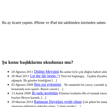
Bu ay ticaret yaptım. iPhone ve iPad imi sahibinden üzerinden sattım
Şu konu başlıklarını okudunuz mu?
Düğün Mevsimi
20 Ağustos 2011
Bu aralar öyle çok düğün haberi aldı
Let the life begin =)
26 Mart 2011
Yeni bir başlangıç... Uçakla diyarb
uğraştık. İlk günden kimliğimi […]
Ben zor evlenirim
03 Ağustos 2008
Ne zamandır bu yazıyı yazmak içi
kenarında soru işareti. Bazen canım […]
Bi şarkı keşfettim
13 Aralık 2008
Elimitut lordsebo Bir el tutmak iste
buzları Heryer karardı, […]
Ramazan Hayırlara vesile olsun
29 Haziran 2014
Çok şükür bir rama
ulaştıran rabbimize şükürler olsun. 2 günü geride […]