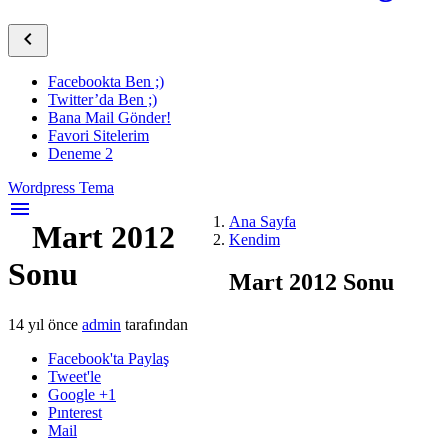

Facebookta Ben ;)
Twitter’da Ben ;)
Bana Mail Gönder!
Favori Sitelerim
Deneme 2
Wordpress Tema
menu
Ana Sayfa
Mart 2012
Kendim
Sonu
Mart 2012 Sonu
14 yıl önce
admin
tarafından
Facebook'ta Paylaş
Tweet'le
Google +1
Pınterest
Mail