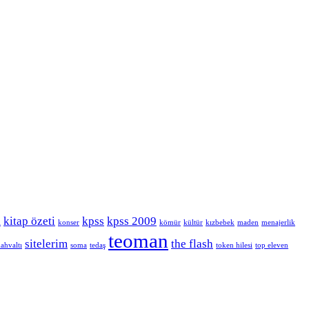
kitap özeti
kpss
kpss 2009
i
konser
kömür
kültür
kızbebek
maden
menajerlik
teoman
sitelerim
the flash
ahvaltı
soma
tedaş
token hilesi
top eleven