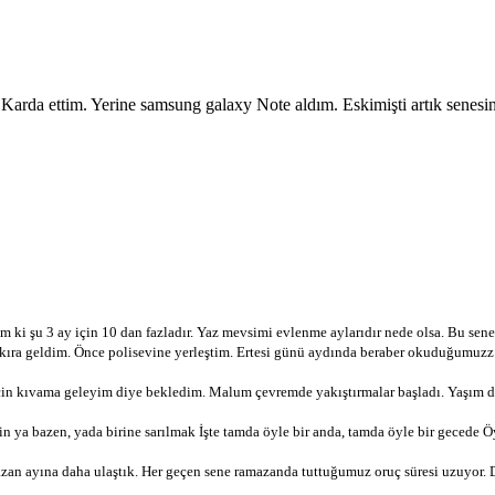
. Karda ettim. Yerine samsung galaxy Note aldım. Eskimişti artık senes
m ki şu 3 ay için 10 dan fazladır. Yaz mevsimi evlenme aylarıdır nede olsa. Bu sen
akıra geldim. Önce polisevine yerleştim. Ertesi günü aydında beraber okuduğumuzz a
n kıvama geleyim diye bekledim. Malum çevremde yakıştırmalar başladı. Yaşım da
rsin ya bazen, yada birine sarılmak İşte tamda öyle bir anda, tamda öyle bir geced
zan ayına daha ulaştık. Her geçen sene ramazanda tuttuğumuz oruç süresi uzuyor. D