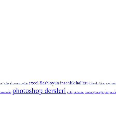
excel
flash oyun
insanlık halleri
kır kahvaltı
emre aydın
kahvaltı
kitap tavsiyes
photoshop dersleri
 kazanmak
polo
ramazan
rumuz goncagül
serpme k