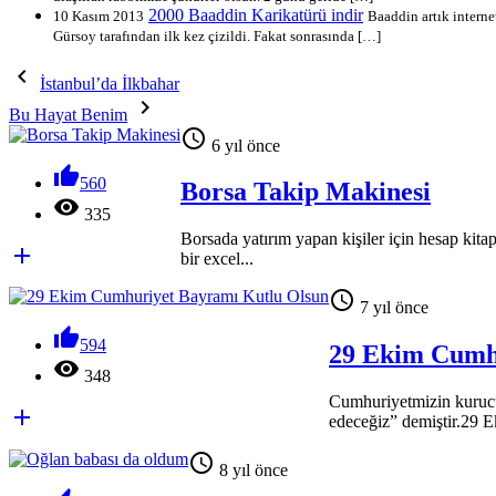
2000 Baaddin Karikatürü indir
10 Kasım 2013
Baaddin artık intern
Gürsoy tarafından ilk kez çizildi. Fakat sonrasında […]

İstanbul’da İlkbahar

Bu Hayat Benim

6 yıl önce

560
Borsa Takip Makinesi

335
Borsada yatırım yapan kişiler için hesap ki

bir excel...

7 yıl önce

594
29 Ekim Cumh

348
Cumhuriyetmizin kurucu

edeceğiz” demiştir.29 E

8 yıl önce