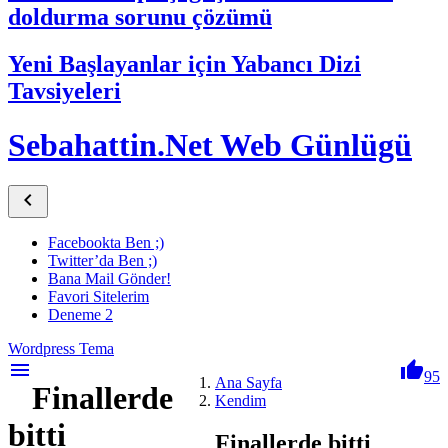
doldurma sorunu çözümü
Yeni Başlayanlar için Yabancı Dizi
Tavsiyeleri
Sebahattin.Net Web Günlügü

Facebookta Ben ;)
Twitter’da Ben ;)
Bana Mail Gönder!
Favori Sitelerim
Deneme 2
Wordpress Tema
menu

95
Ana Sayfa
Finallerde
Kendim
bitti
Finallerde bitti