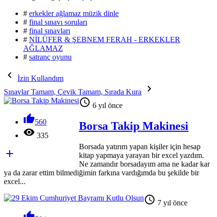
#
erkekler ağlamaz müzik dinle
#
final sınavı soruları
#
final sınavları
#
NİLÜFER & ŞEBNEM FERAH - ERKEKLER
AĞLAMAZ
#
satranç oyunu

İzin Kullandım

Sınavlar Tamam, Çevik Tamam, Sırada Kura

6 yıl önce

560
Borsa Takip Makinesi

335
Borsada yatırım yapan kişiler için hesap

kitap yapmaya yarayan bir excel yazdım.
Ne zamandır borsadayım ama ne kadar kar
ya da zarar ettim bilmediğimin farkına vardığımda bu şekilde bir
excel...

7 yıl önce
