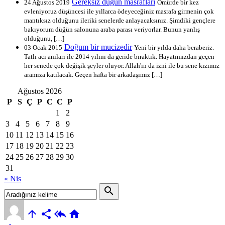
Gereksiz düğün masrafları
24 Ağustos 2019
Ömürde bir kez
evleniyoruz düşüncesi ile yıllarca ödeyeceğiniz masrafa girmenin çok
mantıksız olduğunu ileriki senelerde anlayacaksınız. Şimdiki gençlere
bakıyorum düğün salonuna araba parası veriyorlar. Bunun yanlış
olduğunu, […]
Doğum bir mucizedir
03 Ocak 2015
Yeni bir yılda daha beraberiz.
Tatlı acı anıları ile 2014 yılını da geride bıraktık. Hayatımızdan geçen
her senede çok değişik şeyler oluyor. Allah'ın da izni ile bu sene kızımız
aramıza katılacak. Geçen hafta bir arkadaşımız […]
Ağustos 2026
P
S
Ç
P
C
C
P
1
2
3
4
5
6
7
8
9
10
11
12
13
14
15
16
17
18
19
20
21
22
23
24
25
26
27
28
29
30
31
« Nis
search



