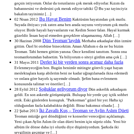
geçsin istiyorum. Onlar da torunlarını çok merak ediyorlar. Kızım da
babannesini ve dedesini çok merak ediyor tabiki 🙂 Bu yaz tayinciyiz
bakalım tayinimiz […]
Bu Hayat Benim
02 Nisan 2012
Kaktüsüm hayatından çok mutlu.
Suyada ihtiyacı yok zaten ama ben arada suyunu veriyorum çok mutlu
oluyor. Birde hayali hayvanlarım var. Kedim Soner falan. Hayal kurmak
güzeldir. İnsan hayal etmeden gerçeklere ulaşamazmış. Allah […]
Dün Teoman’laydık
30 Haziran 2008
Merhaba arkadaşlar dün izmire
gittim. Özel bi otobüse binecektim. Aman Allahım o da ne bu bizim
Teoman. Tabi hemen gittim yanına. Önce kendimi tanıttım. Sonra ona
teomanforumdan bahsetim. Ya biliyorum o siteyi girdim ama çok […]
Derler ki bir yerden sonra acımaz daha fazla
31 Mayıs 2011
Evlenmeyeceğim ben. Bugün benimle mitingte görevli yaşıt bayan
meslektaşlara karşı abilerim beni ne kadar uğraştılarsada ikna edemedi
ve onlara göre hayırlı iş sayemde olmadı. Şefim bana evlenmem
konusunda talimat ve öneriler […]
Soğuklar geliyorum diyor
28 Eylül 2012
Dün askerlik arkadaşım
geldi. En son askerde görüşmüştük. Buluşup bir yerde çay içtik sohbet
ettik. Eski günlerden konuştuk. "Parkorman" güzel bir yer. Hafta içi
olduğundan fazla kalabalıkta değildi. Biraz bakımsız olsada […]
İki Zavallı Kuş – Teoman ve Aylin Aslım Düeti
22 Şubat 2013
Teoman müziğe geri döndüğünü ve konserler vereceğini açıklamıştı.
Yeni çıkan Aylin Aslım ile olan düeti benim için süpriz oldu. Yeni bir
albüm ile dönse daha iyi olurdu diye düşünüyordum. Şarkıda iki
sevgilinin geçmişe ve […]