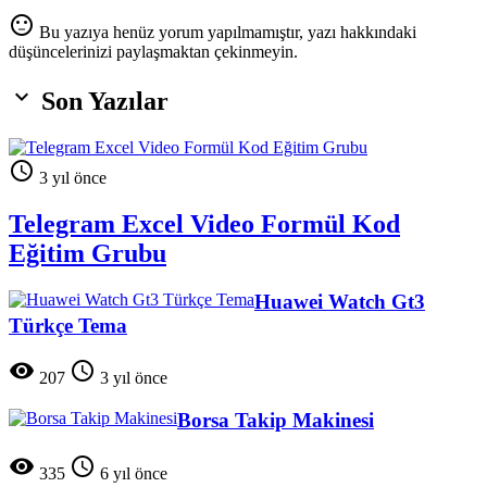
sentiment_neutral
Bu yazıya henüz yorum yapılmamıştır, yazı hakkındaki
düşüncelerinizi paylaşmaktan çekinmeyin.

Son Yazılar

3 yıl önce
Telegram Excel Video Formül Kod
Eğitim Grubu
Huawei Watch Gt3
Türkçe Tema


207
3 yıl önce
Borsa Takip Makinesi


335
6 yıl önce