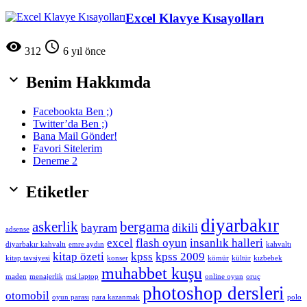
Excel Klavye Kısayolları


312
6 yıl önce

Benim Hakkımda
Facebookta Ben ;)
Twitter’da Ben ;)
Bana Mail Gönder!
Favori Sitelerim
Deneme 2

Etiketler
diyarbakır
askerlik
bergama
bayram
dikili
adsense
excel
flash oyun
insanlık halleri
diyarbakır kahvaltı
emre aydın
kahvaltı
kitap özeti
kpss
kpss 2009
kitap tavsiyesi
konser
kömür
kültür
kızbebek
muhabbet kuşu
maden
menajerlik
msi laptop
online oyun
oruç
photoshop dersleri
otomobil
oyun parası
para kazanmak
polo