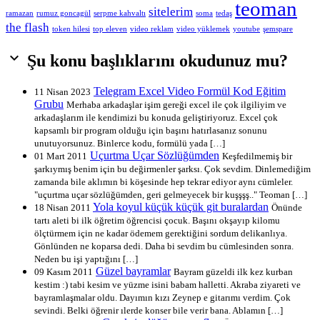
teoman
sitelerim
ramazan
rumuz goncagül
serpme kahvaltı
soma
tedaş
the flash
token hilesi
top eleven
video reklam
video yüklemek
youtube
şemspare

Şu konu başlıklarını okudunuz mu?
Telegram Excel Video Formül Kod Eğitim
11 Nisan 2023
Grubu
Merhaba arkadaşlar işim gereği excel ile çok ilgiliyim ve
arkadaşlarım ile kendimizi bu konuda geliştiriyoruz. Excel çok
kapsamlı bir program olduğu için başını hatırlasanız sonunu
unutuyorsunuz. Binlerce kodu, formülü yada […]
Uçurtma Uçar Sözlüğümden
01 Mart 2011
Keşfedilmemiş bir
şarkıymış benim için bu değirmenler şarksı. Çok sevdim. Dinlemediğim
zamanda bile aklımın bi köşesinde hep tekrar ediyor aynı cümleler.
"uçurtma uçar sözlüğümden, geri gelmeyecek bir kuşşşş.." Teoman […]
Yola koyul küçük küçük git buralardan
18 Nisan 2011
Önünde
tartı aleti bi ilk öğretim öğrencisi çocuk. Başını okşayıp kilomu
ölçtürmem için ne kadar ödemem gerektiğini sordum delikanlıya.
Gönlünden ne koparsa dedi. Daha bi sevdim bu cümlesinden sonra.
Neden bu işi yaptığını […]
Güzel bayramlar
09 Kasım 2011
Bayram güzeldi ilk kez kurban
kestim :) tabi kesim ve yüzme isini babam halletti. Akraba ziyareti ve
bayramlaşmalar oldu. Dayımın kızı Zeynep e gitarımı verdim. Çok
sevindi. Belki öğrenir ılerde konser bile verir bana. Ablamın […]