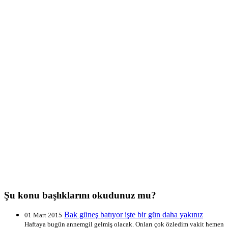
Şu konu başlıklarını okudunuz mu?
Bak güneş batıyor işte bir gün daha yakınız
01 Mart 2015
Haftaya bugün annemgil gelmiş olacak. Onları çok özledim vakit hemen