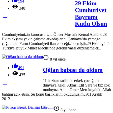
594
29 Ekim

348
Cumhuriyet
Bayramı

Kutlu Olsun
Cumhuriyetmizin kurucusu Ulu Öncer Mustafa Kemal Atatürk 28
Ekim akşamı yakın çalışma arkadaşlarını Çankaya’da yemeğe
çağırarak “Yarın Cumhuriyeti ilan edeceğiz” demiştir.29 Ekim günü
Türkiye Büyük Millet Meclisinde gerekli yasal düzenlemeler...

8 yıl önce

491
Oğlan babası da oldum

435
11 haziran tarihi ile erkek çocuğum

dünyaya geldi. Ablası Elif Sare ve biz çok
mutluyuz. Adını Ömer Mert koyduk. Allah
bahtını açık etsin. Şu konu başlıklarını okudunuz mu?01 Aralık
2012...

8 yıl önce