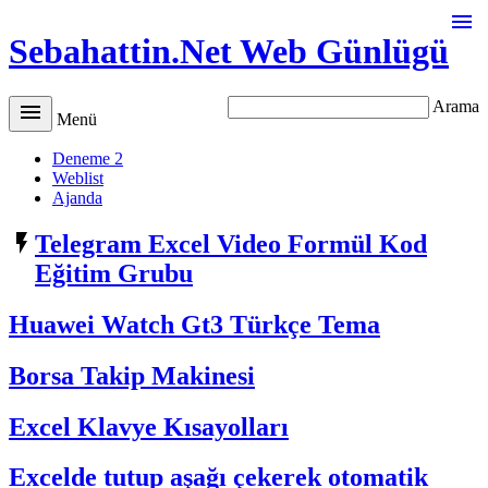

Sebahattin.Net Web Günlügü
Arama

Menü
Deneme 2
Weblist
Ajanda

Telegram Excel Video Formül Kod
Eğitim Grubu
Huawei Watch Gt3 Türkçe Tema
Borsa Takip Makinesi
Excel Klavye Kısayolları
Excelde tutup aşağı çekerek otomatik