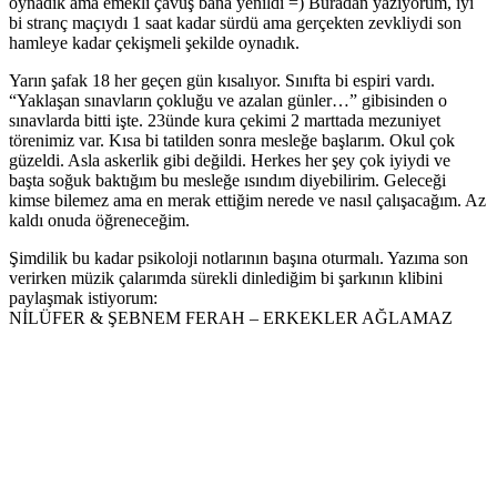
oynadık ama emekli çavuş bana yenildi =) Buradan yazıyorum, iyi
bi stranç maçıydı 1 saat kadar sürdü ama gerçekten zevkliydi son
hamleye kadar çekişmeli şekilde oynadık.
Yarın şafak 18 her geçen gün kısalıyor. Sınıfta bi espiri vardı.
“Yaklaşan sınavların çokluğu ve azalan günler…” gibisinden o
sınavlarda bitti işte. 23ünde kura çekimi 2 marttada mezuniyet
törenimiz var. Kısa bi tatilden sonra mesleğe başlarım. Okul çok
güzeldi. Asla askerlik gibi değildi. Herkes her şey çok iyiydi ve
başta soğuk baktığım bu mesleğe ısındım diyebilirim. Geleceği
kimse bilemez ama en merak ettiğim nerede ve nasıl çalışacağım. Az
kaldı onuda öğreneceğim.
Şimdilik bu kadar psikoloji notlarının başına oturmalı. Yazıma son
verirken müzik çalarımda sürekli dinlediğim bi şarkının klibini
paylaşmak istiyorum:
NİLÜFER & ŞEBNEM FERAH – ERKEKLER AĞLAMAZ