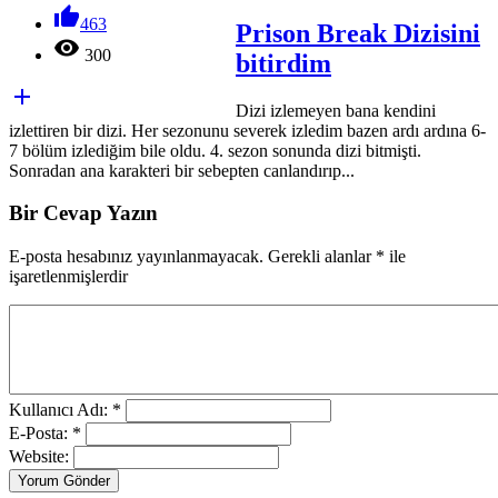

463
Prison Break Dizisini

300
bitirdim

Dizi izlemeyen bana kendini
izlettiren bir dizi. Her sezonunu severek izledim bazen ardı ardına 6-
7 bölüm izlediğim bile oldu. 4. sezon sonunda dizi bitmişti.
Sonradan ana karakteri bir sebepten canlandırıp...
Bir Cevap Yazın
E-posta hesabınız yayınlanmayacak. Gerekli alanlar
*
ile
işaretlenmişlerdir
Kullanıcı Adı: *
E-Posta: *
Website:
Yorum Gönder