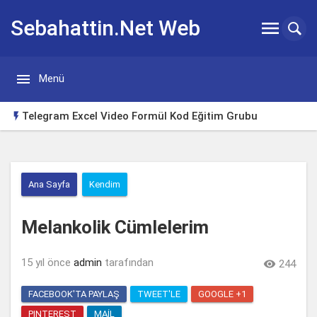
Sebahattin.Net Web


Menü
Günlügü
Telegram Excel Video Formül Kod Eğitim Grubu

Huawei Watch Gt3 Türkçe Tema
Borsa Takip Makinesi
Ana Sayfa
Kendim
Excel Klavye Kısayolları
Melankolik Cümlelerim
Excelde tutup aşağı çekerek otomatik doldurma sorunu
çözümü
Yeni Başlayanlar için Yabancı Dizi Tavsiyeleri
15 yıl önce
admin
tarafından

244
FACEBOOK'TA PAYLAŞ
TWEET'LE
GOOGLE +1
PINTEREST
MAIL