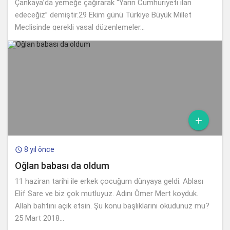
Çankaya’da yemeğe çağırarak “Yarın Cumhuriyeti ilan
edeceğiz” demiştir.29 Ekim günü Türkiye Büyük Millet
Meclisinde gerekli yasal düzenlemeler...

8 yıl önce

Oğlan babası da oldum
11 haziran tarihi ile erkek çocuğum dünyaya geldi. Ablası
Elif Sare ve biz çok mutluyuz. Adını Ömer Mert koyduk.
Allah bahtını açık etsin. Şu konu başlıklarını okudunuz mu?
25 Mart 2018...