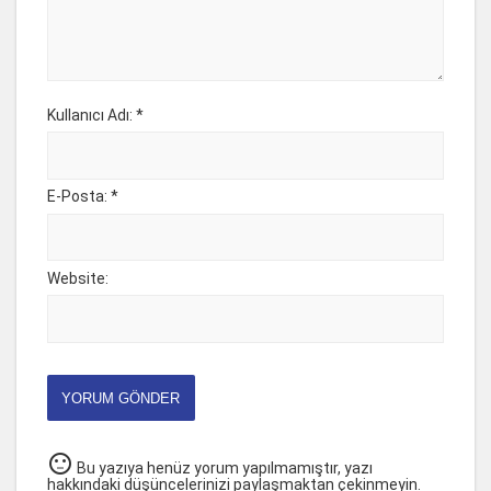
Kullanıcı Adı: *
E-Posta: *
Website:
YORUM GÖNDER
sentiment_neutral
Bu yazıya henüz yorum yapılmamıştır, yazı
hakkındaki düşüncelerinizi paylaşmaktan çekinmeyin.