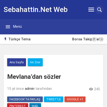
Sebahattin.Net Web


Menü
Günlügü
Borsa Takip Makinesi

Ana Sayfa
Ivır Zıvır
Mevlana’dan sözler
15 yıl önce
admin
tarafından

245
FACEBOOK'TA PAYLAŞ
TWEET'LE
GOOGLE +1
PINTEREST
MAIL