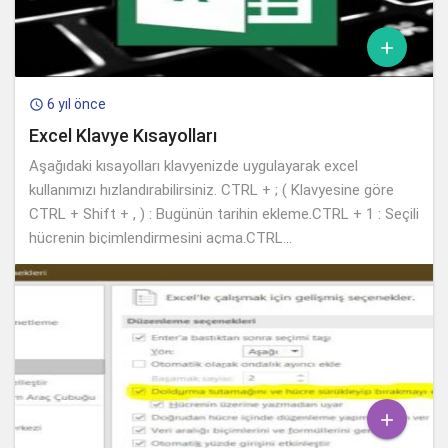

6 yıl önce

Excel Klavye Kısayolları
Aşağıdaki kısayolları klavyenizde uygulayarak excel
kullanımızı hızlandırabilirsiniz. CTRL + ; ( Klavyesine göre
CTRL + Shift + , ) : Bugünün tarihin ekleme.CTRL + 1 : Seçili
hücrenin biçimlendirmesini açma.CTRL...
