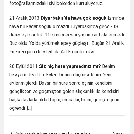
fotoğraflarınızdaki sivilcelerden kurtuluyoruz.
21 Aralık 2013
Diyarbakır’da hava çok soğuk
İzmir'de
hava bu kadar soğuk olmazdı. Diyarbakır'da gece -18
dereceyi gördük. 10 gün önecesi yağan kar hala erimedi.
Buz oldu. Yolda yürümek epey güçleşti. Bugün 21 Aralık.
En kısa günü de atlattık. Artık günler uzar.
28 Eylül 2011
Siz hiç hata yapmadınız mı?
Benim
hikayem değil bu. Fakat benim düşüncelerim. Yeni
evlenmişlerdi. Bayan bir süre sonra eşinin kendisini
gençlikten ve geçmişten gelen alışkanlık ile kendisini
başka kızlarla aldattığını, mesajlaştığını, görüştüğünü
öğrendi. […]

Aşkı yasakladı ve sevemedi hiç şehirleri
Sayaç