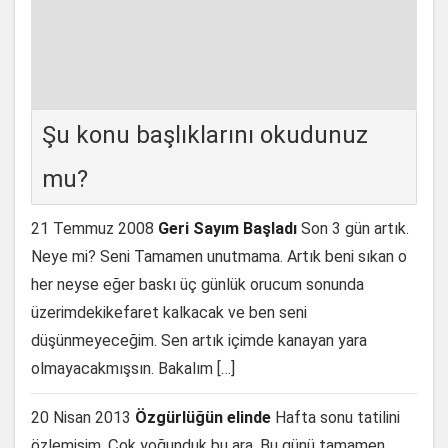
Şu konu başlıklarını okudunuz
mu?
21 Temmuz 2008
Geri Sayım Başladı
Son 3 gün artık.
Neye mi? Seni Tamamen unutmama. Artık beni sıkan o
her neyse eğer baskı üç günlük orucum sonunda
üzerimdekikefaret kalkacak ve ben seni
düşünmeyeceğim. Sen artık içimde kanayan yara
olmayacakmışsın. Bakalım […]
20 Nisan 2013
Özgürlüğün elinde
Hafta sonu tatilini
özlemişim. Çok yoğunduk bu ara. Bu günü tamamen