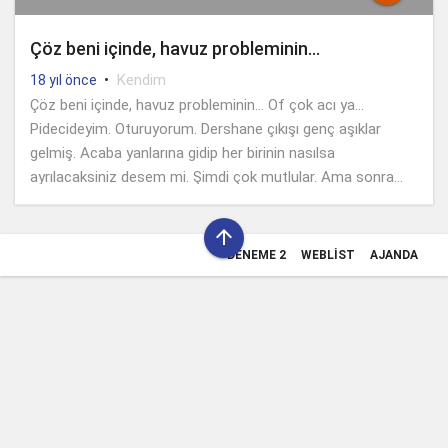
Çöz beni içinde, havuz probleminin…
•
Kendim
18 yıl önce
Çöz beni içinde, havuz probleminin… Of çok acı ya…
Pidecideyim. Oturuyorum. Dershane çıkışı genç aşıklar
gelmiş. Acaba yanlarına gidip her birinin nasılsa
ayrılacaksiniz desem mi. Şimdi çok mutlular. Ama sonra...

DENEME 2
WEBLIST
AJANDA