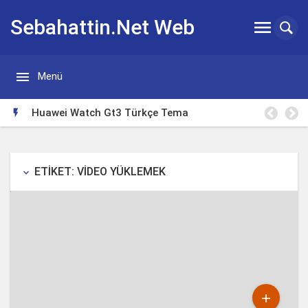
Sebahattin.Net Web


Menü
Günlügü
Huawei Watch Gt3 Türkçe Tema

ETIKET: VIDEO YÜKLEMEK
keyboard_arrow_down
