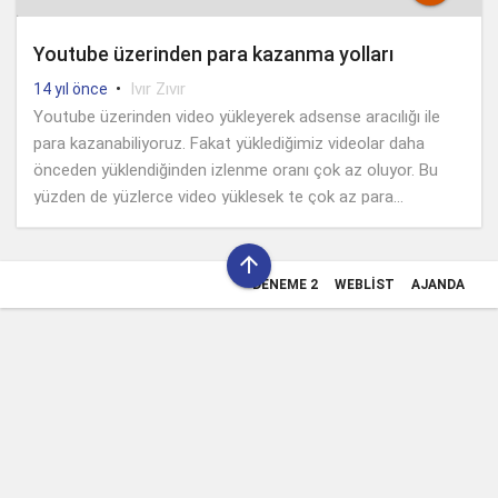
Youtube üzerinden para kazanma yolları
•
Ivır Zıvır
14 yıl önce
Youtube üzerinden video yükleyerek adsense aracılığı ile
para kazanabiliyoruz. Fakat yüklediğimiz videolar daha
önceden yüklendiğinden izlenme oranı çok az oluyor. Bu
yüzden de yüzlerce video yüklesek te çok az para...

DENEME 2
WEBLIST
AJANDA