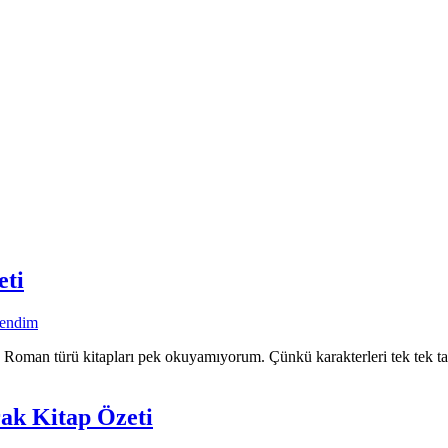
eti
endim
Roman türü kitapları pek okuyamıyorum. Çünkü karakterleri tek tek tah
rak Kitap Özeti