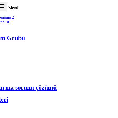

Menü
eneme 2
eblist
tim Grubu
ldurma sorunu çözümü
leri