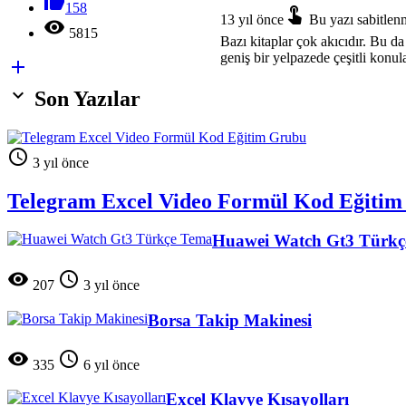

158

13 yıl önce
Bu yazı sabitlenm

5815
Bazı kitaplar çok akıcıdır. Bu d
geniş bir yelpazede çeşitli konul


Son Yazılar

3 yıl önce
Telegram Excel Video Formül Kod Eğiti
Huawei Watch Gt3 Türkç


207
3 yıl önce
Borsa Takip Makinesi


335
6 yıl önce
Excel Klavye Kısayolları