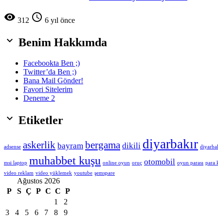


312
6 yıl önce

Benim Hakkımda
Facebookta Ben ;)
Twitter’da Ben ;)
Bana Mail Gönder!
Favori Sitelerim
Deneme 2

Etiketler
diyarbakır
askerlik
bergama
bayram
dikili
adsense
diyarba
muhabbet kuşu
otomobil
msi laptop
online oyun
oruç
oyun parası
para
video reklam
video yüklemek
youtube
şemspare
Ağustos 2026
P
S
Ç
P
C
C
P
1
2
3
4
5
6
7
8
9