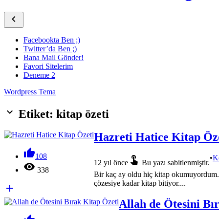

Facebookta Ben ;)
Twitter’da Ben ;)
Bana Mail Gönder!
Favori Sitelerim
Deneme 2
Wordpress Tema
keyboard_arrow_down
Etiket: kitap özeti
Hazreti Hatice Kitap Öz

108

•
K
12 yıl önce
Bu yazı sabitlenmiştir.

338
Bir kaç ay oldu hiç kitap okumuyordum. 
çözesiye kadar kitap bitiyor....

Allah de Ötesini Bı