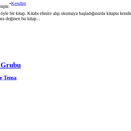
•
Kendim
iştir.
a öyle bir kitap. Kitabı elinize alıp okumaya başladığınızda kitapta ken
ara değinen bu kitap...
m Grubu
e Tema