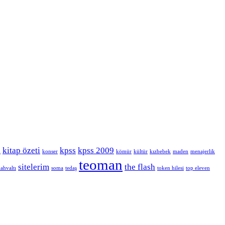
kitap özeti
kpss
kpss 2009
i
konser
kömür
kültür
kızbebek
maden
menajerlik
teoman
sitelerim
the flash
ahvaltı
soma
tedaş
token hilesi
top eleven