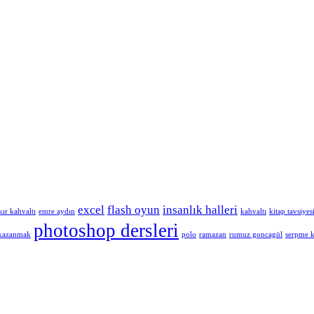
excel
flash oyun
insanlık halleri
kır kahvaltı
emre aydın
kahvaltı
kitap tavsiyes
photoshop dersleri
 kazanmak
polo
ramazan
rumuz goncagül
serpme k