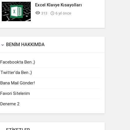
Excel Klavye Kısayolları

313

6 yıl önce
BENIM HAKKIMDA

Facebookta Ben ;)
Twitter’da Ben ;)
Bana Mail Gönder!
Favori Sitelerim
Deneme 2