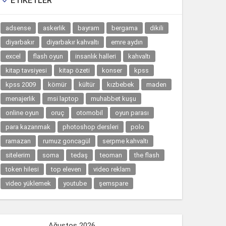
ETIKETLER

adsense
askerlik
bayram
bergama
dikili
diyarbakır
diyarbakır kahvaltı
emre aydın
excel
flash oyun
insanlık halleri
kahvaltı
kitap tavsiyesi
kitap özeti
konser
kpss
kpss 2009
kömür
kültür
kızbebek
maden
menajerlik
msi laptop
muhabbet kuşu
online oyun
oruç
otomobil
oyun parası
para kazanmak
photoshop dersleri
polo
ramazan
rumuz goncagül
serpme kahvaltı
sitelerim
soma
tedaş
teoman
the flash
token hilesi
top eleven
video reklam
video yüklemek
youtube
şemspare
Ağustos 2026