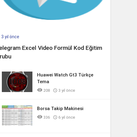
3 yıl önce

elegram Excel Video Formül Kod Eğitim
rubu
Huawei Watch Gt3 Türkçe
Tema

208

3 yıl önce
Borsa Takip Makinesi

336

6 yıl önce