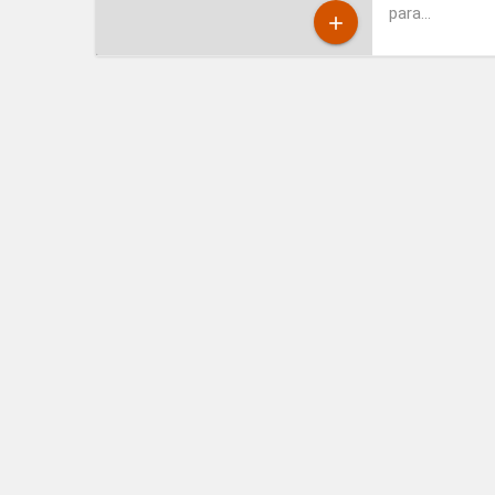
para...
