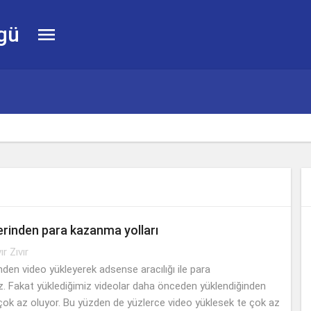
gü

rinden para kazanma yolları
vır Zıvır
den video yükleyerek adsense aracılığı ile para
z. Fakat yüklediğimiz videolar daha önceden yüklendiğinden
çok az oluyor. Bu yüzden de yüzlerce video yüklesek te çok az