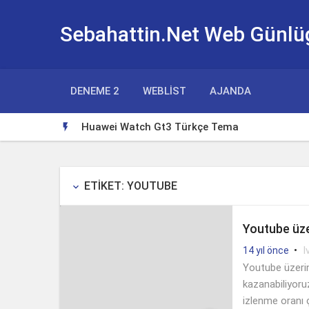
Sebahattin.Net Web Günlü
DENEME 2
WEBLIST
AJANDA
Huawei Watch Gt3 Türkçe Tema

ETIKET: YOUTUBE
keyboard_arrow_down
Youtube üze
•
I
14 yıl önce
Youtube üzerin
kazanabiliyoru
izlenme oranı 