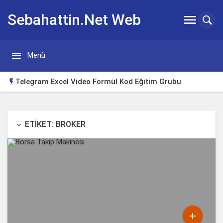
Sebahattin.Net Web


Menü
Günlügü
Telegram Excel Video Formül Kod Eğitim Grubu

Huawei Watch Gt3 Türkçe Tema
Borsa Takip Makinesi
ETIKET: BROKER
keyboard_arrow_down
Excel Klavye Kısayolları
Excelde tutup aşağı çekerek otomatik doldurma sorunu
çözümü
Yeni Başlayanlar için Yabancı Dizi Tavsiyeleri
