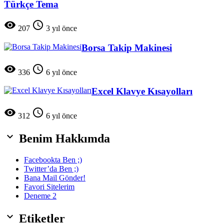
Türkçe Tema


207
3 yıl önce
Borsa Takip Makinesi


336
6 yıl önce
Excel Klavye Kısayolları


312
6 yıl önce

Benim Hakkımda
Facebookta Ben ;)
Twitter’da Ben ;)
Bana Mail Gönder!
Favori Sitelerim
Deneme 2

Etiketler