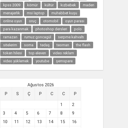
kpss 2009
kömür
kültür
kızbebek
maden
menajerlik
msi laptop
muhabbet kuşu
online oyun
oruç
otomobil
oyun parası
para kazanmak
photoshop dersleri
polo
ramazan
rumuz goncagül
serpme kahvaltı
sitelerim
soma
tedaş
teoman
the flash
token hilesi
top eleven
video reklam
video yüklemek
youtube
şemspare
Ağustos 2026
P
S
Ç
P
C
C
P
1
2
3
4
5
6
7
8
9
10
11
12
13
14
15
16