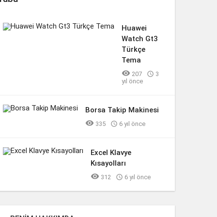
Huawei
Watch Gt3
Türkçe
Tema

207

3
yıl önce
Borsa Takip Makinesi

335

6 yıl önce
Excel Klavye
Kısayolları

312

6 yıl önce