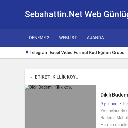
Sebahattin.Net Web Günlü
DENEME 2
WEBLIST
AJANDA
Telegram Excel Video Formül Kod Eğitim Grubu

Huawei Watch Gt3 Türkçe Tema
Borsa Takip Makinesi
ETIKET: KILLIK KOYU
keyboard_arrow_down
Excel Klavye Kısayolları
Dikili Bademl
Excelde tutup aşağı çekerek otomatik doldurm
•
Ke
9 yıl önce
Yeni Başlayanlar için Yabancı Dizi Tavsiyeleri
Yaz aylarında m
Bademli Mahalle
Hemen derinleş