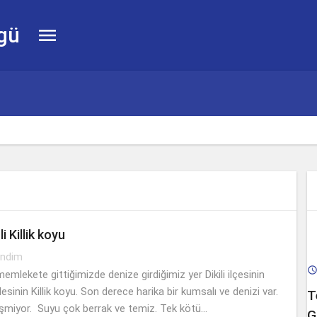
gü

i Killik koyu
a sorunu çözümü
ndim
emlekete gittiğimizde denize girdiğimiz yer Dikili ilçesinin
sinin Killik koyu. Son derece harika bir kumsalı ve denizi var.
T
miyor. Suyu çok berrak ve temiz. Tek kötü...
G