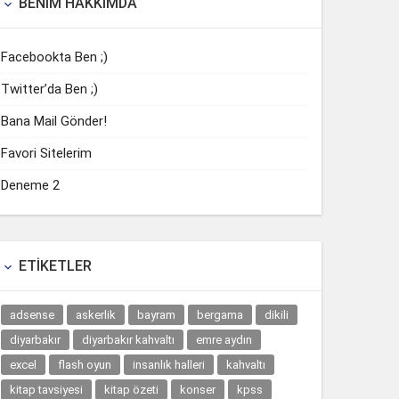
BENIM HAKKIMDA

Facebookta Ben ;)
Twitter’da Ben ;)
Bana Mail Gönder!
Favori Sitelerim
Deneme 2
ETIKETLER

adsense
askerlik
bayram
bergama
dikili
diyarbakır
diyarbakır kahvaltı
emre aydın
excel
flash oyun
insanlık halleri
kahvaltı
kitap tavsiyesi
kitap özeti
konser
kpss