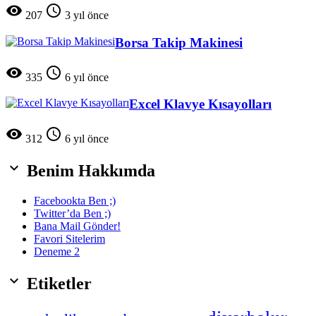


207
3 yıl önce
Borsa Takip Makinesi


335
6 yıl önce
Excel Klavye Kısayolları


312
6 yıl önce

Benim Hakkımda
Facebookta Ben ;)
Twitter’da Ben ;)
Bana Mail Gönder!
Favori Sitelerim
Deneme 2

Etiketler