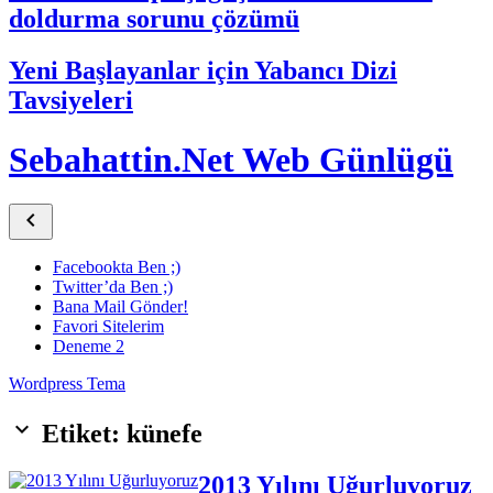
doldurma sorunu çözümü
Yeni Başlayanlar için Yabancı Dizi
Tavsiyeleri
Sebahattin.Net Web Günlügü

Facebookta Ben ;)
Twitter’da Ben ;)
Bana Mail Gönder!
Favori Sitelerim
Deneme 2
Wordpress Tema
keyboard_arrow_down
Etiket: künefe
2013 Yılını Uğurluyoruz