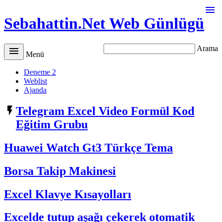

Sebahattin.Net Web Günlügü
Arama

Menü
Deneme 2
Weblist
Ajanda

Telegram Excel Video Formül Kod
Eğitim Grubu
Huawei Watch Gt3 Türkçe Tema
Borsa Takip Makinesi
Excel Klavye Kısayolları
Excelde tutup aşağı çekerek otomatik