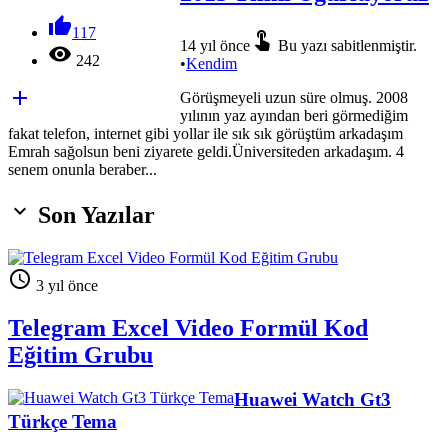

117

14 yıl önce
Bu yazı sabitlenmiştir.

242
•
Kendim

Görüşmeyeli uzun süre olmuş. 2008
yılının yaz ayından beri görmediğim
fakat telefon, internet gibi yollar ile sık sık görüştüm arkadaşım
Emrah sağolsun beni ziyarete geldi.Üniversiteden arkadaşım. 4
senem onunla beraber...

Son Yazılar

3 yıl önce
Telegram Excel Video Formül Kod
Eğitim Grubu
Huawei Watch Gt3
Türkçe Tema