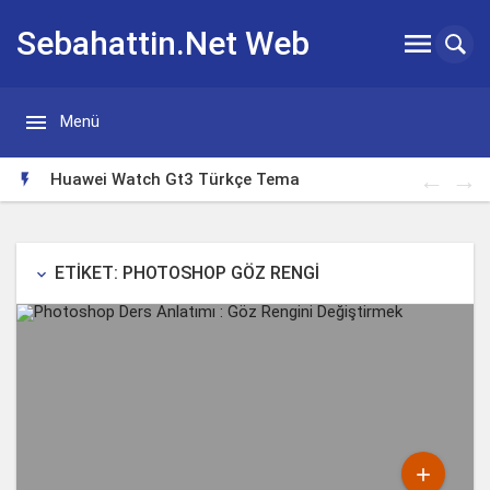
Sebahattin.Net Web


Menü
Günlügü
Huawei Watch Gt3 Türkçe Tema

ETIKET: PHOTOSHOP GÖZ RENGI
keyboard_arrow_down
