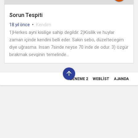
Sorun Tespiti
•
Kendim
18 yıl önce
1)Herkes ayni kisilige sahip degildir. 2)Kisilik ve huylar
zaman içinde kendini belli eder. Sakin sebo, düzeltecegim
diye uğrasma. Insan 7sinde neyse 70 inde de odur. 3) özgür
bırakmak sevginin temelinde...

DENEME 2
WEBLIST
AJANDA