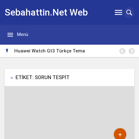
Sebahattin.Net Web


Menü
Günlügü
Huawei Watch Gt3 Türkçe Tema

ETIKET: SORUN TESPIT
keyboard_arrow_down
