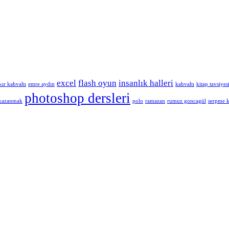
excel
flash oyun
insanlık halleri
kır kahvaltı
emre aydın
kahvaltı
kitap tavsiyes
photoshop dersleri
 kazanmak
polo
ramazan
rumuz goncagül
serpme k