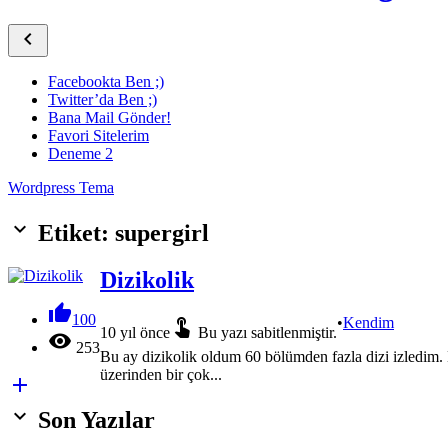

Facebookta Ben ;)
Twitter’da Ben ;)
Bana Mail Gönder!
Favori Sitelerim
Deneme 2
Wordpress Tema
keyboard_arrow_down
Etiket: supergirl
Dizikolik

100

•
Kendim
10 yıl önce
Bu yazı sabitlenmiştir.

253
Bu ay dizikolik oldum 60 bölümden fazla dizi izledim
üzerinden bir çok...


Son Yazılar