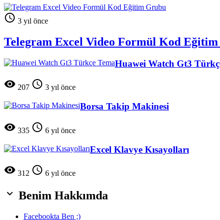

3 yıl önce
Telegram Excel Video Formül Kod Eğiti
Huawei Watch Gt3 Türkç


207
3 yıl önce
Borsa Takip Makinesi


335
6 yıl önce
Excel Klavye Kısayolları


312
6 yıl önce

Benim Hakkımda
Facebookta Ben ;)