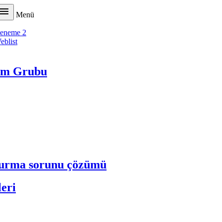

Menü
eneme 2
eblist
tim Grubu
ldurma sorunu çözümü
leri