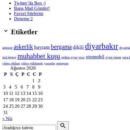
Twitter’da Ben ;)
Bana Mail Gönder!
Favori Sitelerim
Deneme 2

Etiketler
diyarbakır
askerlik
bergama
bayram
dikili
adsense
diyarba
muhabbet kuşu
otomobil
msi laptop
online oyun
oruç
oyun parası
para
video reklam
video yüklemek
youtube
şemspare
Ağustos 2026
P
S
Ç
P
C
C
P
1
2
3
4
5
6
7
8
9
10
11
12
13
14
15
16
17
18
19
20
21
22
23
24
25
26
27
28
29
30
31
« Nis
search