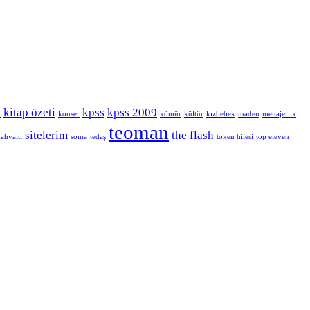
kitap özeti
kpss
kpss 2009
i
konser
kömür
kültür
kızbebek
maden
menajerlik
teoman
sitelerim
the flash
ahvaltı
soma
tedaş
token hilesi
top eleven