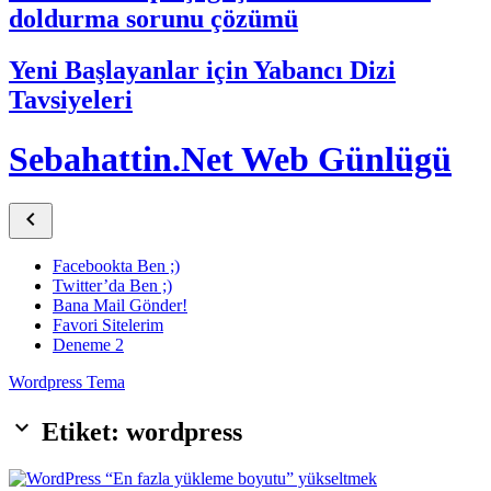
doldurma sorunu çözümü
Yeni Başlayanlar için Yabancı Dizi
Tavsiyeleri
Sebahattin.Net Web Günlügü

Facebookta Ben ;)
Twitter’da Ben ;)
Bana Mail Gönder!
Favori Sitelerim
Deneme 2
Wordpress Tema
keyboard_arrow_down
Etiket: wordpress