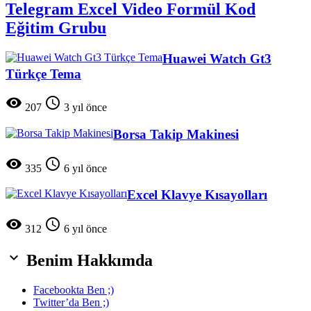
Telegram Excel Video Formül Kod
Eğitim Grubu
Huawei Watch Gt3
Türkçe Tema


207
3 yıl önce
Borsa Takip Makinesi


335
6 yıl önce
Excel Klavye Kısayolları


312
6 yıl önce

Benim Hakkımda
Facebookta Ben ;)
Twitter’da Ben ;)