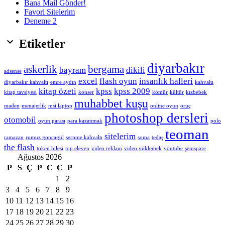
Bana Mail Gönder!
Favori Sitelerim
Deneme 2

Etiketler
diyarbakır
askerlik
bergama
bayram
dikili
adsense
excel
flash oyun
insanlık halleri
diyarbakır kahvaltı
emre aydın
kahvaltı
kitap özeti
kpss
kpss 2009
kitap tavsiyesi
konser
kömür
kültür
kızbebek
muhabbet kuşu
maden
menajerlik
msi laptop
online oyun
oruç
photoshop dersleri
otomobil
oyun parası
para kazanmak
polo
teoman
sitelerim
ramazan
rumuz goncagül
serpme kahvaltı
soma
tedaş
the flash
token hilesi
top eleven
video reklam
video yüklemek
youtube
şemspare
Ağustos 2026
P
S
Ç
P
C
C
P
1
2
3
4
5
6
7
8
9
10
11
12
13
14
15
16
17
18
19
20
21
22
23
24
25
26
27
28
29
30