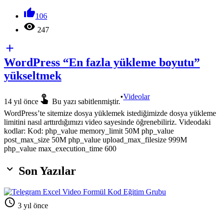

106

247

WordPress “En fazla yükleme boyutu”
yükseltmek

•
Videolar
14 yıl önce
Bu yazı sabitlenmiştir.
WordPress’te sitemize dosya yüklemek istediğimizde dosya yükleme
limitini nasıl arttırdığımızı video sayesinde öğrenebiliriz. Videodaki
kodlar: Kod: php_value memory_limit 50M php_value
post_max_size 50M php_value upload_max_filesize 999M
php_value max_execution_time 600

Son Yazılar

3 yıl önce