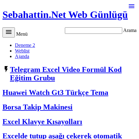

Sebahattin.Net Web Günlügü
Arama

Menü
Deneme 2
Weblist
Ajanda

Telegram Excel Video Formül Kod
Eğitim Grubu
Huawei Watch Gt3 Türkçe Tema
Borsa Takip Makinesi
Excel Klavye Kısayolları
Excelde tutup aşağı çekerek otomatik