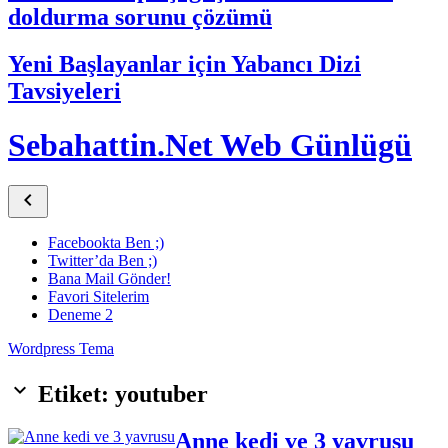
doldurma sorunu çözümü
Yeni Başlayanlar için Yabancı Dizi
Tavsiyeleri
Sebahattin.Net Web Günlügü

Facebookta Ben ;)
Twitter’da Ben ;)
Bana Mail Gönder!
Favori Sitelerim
Deneme 2
Wordpress Tema
keyboard_arrow_down
Etiket: youtuber
Anne kedi ve 3 yavrusu