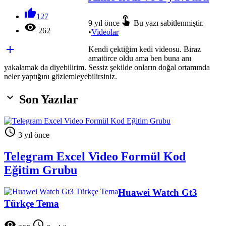

127

9 yıl önce
Bu yazı sabitlenmiştir.

262
•
Videolar

Kendi çektiğim kedi videosu. Biraz
amatörce oldu ama ben buna anı
yakalamak da diyebilirim. Sessiz şekilde onların doğal ortamında
neler yaptığını gözlemleyebilirsiniz.

Son Yazılar

3 yıl önce
Telegram Excel Video Formül Kod
Eğitim Grubu
Huawei Watch Gt3
Türkçe Tema

