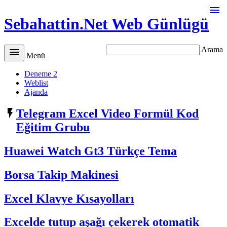

Sebahattin.Net Web Günlügü
Arama

Menü
Deneme 2
Weblist
Ajanda

Telegram Excel Video Formül Kod
Eğitim Grubu
Huawei Watch Gt3 Türkçe Tema
Borsa Takip Makinesi
Excel Klavye Kısayolları
Excelde tutup aşağı çekerek otomatik