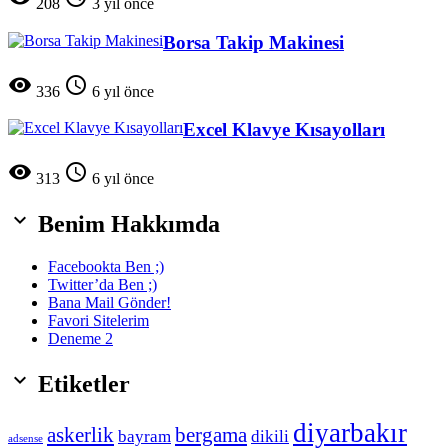
208
3 yıl önce
Borsa Takip Makinesi


336
6 yıl önce
Excel Klavye Kısayolları


313
6 yıl önce

Benim Hakkımda
Facebookta Ben ;)
Twitter’da Ben ;)
Bana Mail Gönder!
Favori Sitelerim
Deneme 2

Etiketler
diyarbakır
askerlik
bergama
bayram
dikili
adsense