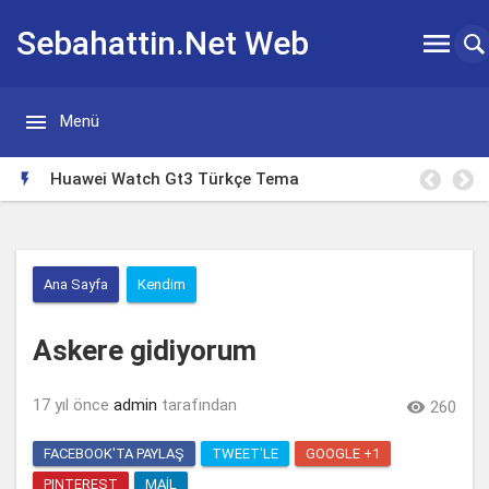
Sebahattin.Net Web


Menü
Günlügü
Borsa Takip Makinesi

Ana Sayfa
Kendim
Askere gidiyorum
17 yıl önce
admin
tarafından

260
FACEBOOK'TA PAYLAŞ
TWEET'LE
GOOGLE +1
PINTEREST
MAIL