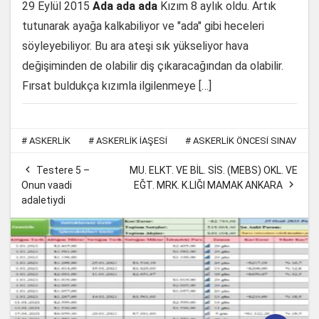
29 Eylül 2015
Ada ada ada
Kızım 8 aylık oldu. Artık
tutunarak ayağa kalkabiliyor ve "ada" gibi heceleri
söyleyebiliyor. Bu ara ateşi sık yükseliyor hava
değişiminden de olabilir diş çıkaracağından da olabilir.
Fırsat buldukça kızımla ilgilenmeye […]
#
ASKERLIK
#
ASKERLIK IAŞESI
#
ASKERLIK ÖNCESI SINAV

Testere 5 –
MU. ELKT. VE BİL. SİS. (MEBS) OKL. VE

Onun vaadi
EĞT. MRK. K.LIĞI MAMAK ANKARA
adaletiydi