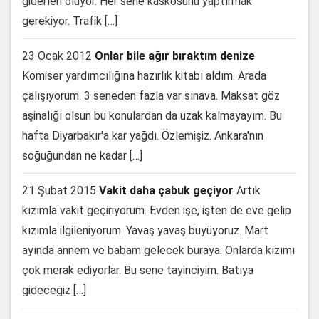
giderleri oluyor. Her sene kaskosunu yaptırmak
gerekiyor. Trafik […]
23 Ocak 2012
Onlar bile ağır bıraktım denize
Komiser yardımcılığına hazırlık kitabı aldım. Arada
çalışıyorum. 3 seneden fazla var sınava. Maksat göz
aşinalığı olsun bu konulardan da uzak kalmayayım. Bu
hafta Diyarbakır'a kar yağdı. Özlemişiz. Ankara'nın
soğuğundan ne kadar […]
21 Şubat 2015
Vakit daha çabuk geçiyor
Artık
kızımla vakit geçiriyorum. Evden işe, işten de eve gelip
kızımla ilgileniyorum. Yavaş yavaş büyüyoruz. Mart
ayında annem ve babam gelecek buraya. Onlarda kızımı
çok merak ediyorlar. Bu sene tayinciyim. Batıya
gideceğiz […]