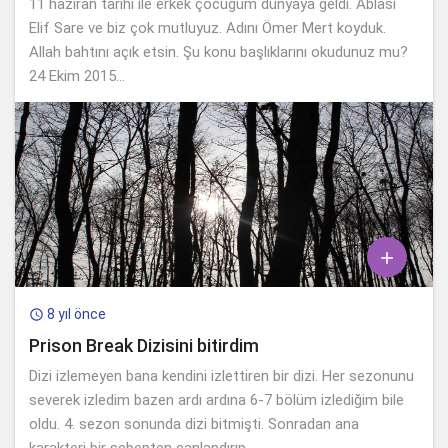
11 haziran tarihi ile erkek çocuğum dünyaya geldi. Ablası
Elif Sare ve biz çok mutluyuz. Adını Ömer Mert koyduk.
Allah bahtını açık etsin. Şu konu başlıklarını okudunuz mu?
24 Ekim 2015...

8 yıl önce

Prison Break Dizisini bitirdim
Dizi izlemeyen bana kendini izlettiren bir dizi. Her sezonunu
severek izledim bazen ardı ardına 6-7 bölüm izlediğim bile
oldu. 4. sezon sonunda dizi bitmişti. Sonradan ana
karakteri bir sebepten canlandırıp...