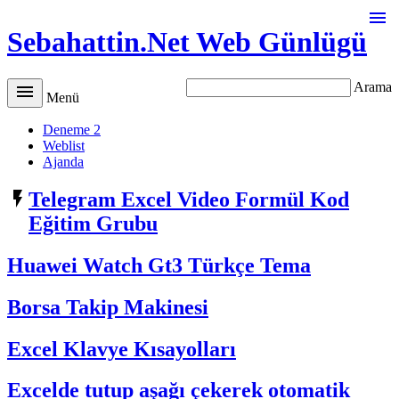

Sebahattin.Net Web Günlügü
Arama

Menü
Deneme 2
Weblist
Ajanda

Telegram Excel Video Formül Kod
Eğitim Grubu
Huawei Watch Gt3 Türkçe Tema
Borsa Takip Makinesi
Excel Klavye Kısayolları
Excelde tutup aşağı çekerek otomatik