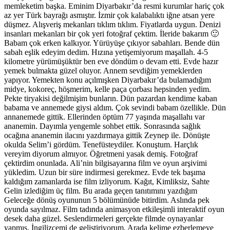
memleketim başka. Eminim Diyarbakır’da resmi kurumlar hariç çok
az yer Türk bayrağı asmıştır. İzmir çok kalabalıktı iğne atsan yere
düşmez. Alışveriş mekanları tıklım tıklım. Fiyatlarda uygun. Denizi
insanları mekanları bir çok yeri fotoğraf çektim. İleride bakarım 🙂
Babam çok erken kalkıyor. Yürüyüşe çıkıyor sabahları. Bende dün
sabah eşlik edeyim dedim. Hızına yetişemiyorum maşallah. 4-5
kilometre yürümüşüktür ben eve döndüm o devam etti. Evde hazır
yemek bulmakta güzel oluyor. Annem sevdiğim yemeklerden
yapıyor. Yemekten konu açılmışken Diyarbakır’da bulamadığım
midye, kokoreç, höşmerim, kelle paça çorbası hepsinden yedim.
Pekte tiryakisi değilmişim bunların. Dün pazardan kendime kaban
babama ve annemede giysi aldım. Çok sevindi babam özellikle. Dün
annanemede gittik. Ellerinden öptüm 77 yaşında maşallahı var
ananemin. Dayımla yengemle sohbet ettik. Sonrasında sağlık
ocağına ananemin ilacını yazdırmaya gittik Zeynep ile. Dönüşte
okulda Selim’i gördüm. Tenefüsteydiler. Konuştum. Harçlık
vereyim diyorum almıyor. Öğretmeni yasak demiş. Fotoğraf
çektirdim onunlada. Ali’nin bilgisayarına film ve oyun arşivimi
yükledim. Uzun bir süre indirmesi gerekmez. Evde tek başıma
kaldığım zamanlarda ise film izliyorum. Kağıt, Kimliksiz, Sahte
Gelin izlediğim üç film. Bu arada geçen tanıtımını yazdığım
Geleceğe dönüş oyununun 5 bölümünüde bitirdim. Aslında pek
oyunda sayılmaz. Film tadında animasyon etkileşimli interaktif oyun
desek daha güzel. Seslendirmeleri gerçekte filmde oynayanlar
yapmış. İngilizcemi de geliştiriyorum. Arada kelime ezberlemeye