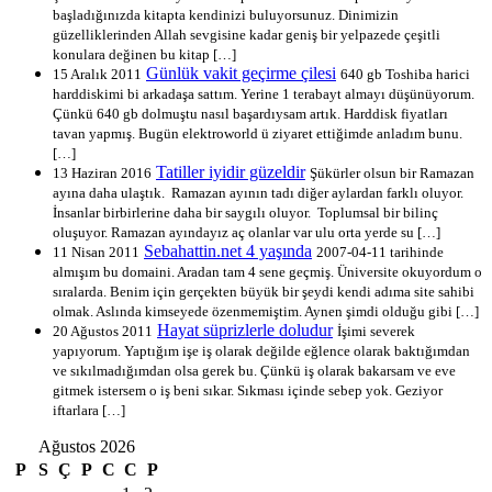
başladığınızda kitapta kendinizi buluyorsunuz. Dinimizin
güzelliklerinden Allah sevgisine kadar geniş bir yelpazede çeşitli
konulara değinen bu kitap […]
Günlük vakit geçirme çilesi
15 Aralık 2011
640 gb Toshiba harici
harddiskimi bi arkadaşa sattım. Yerine 1 terabayt almayı düşünüyorum.
Çünkü 640 gb dolmuştu nasıl başardıysam artık. Harddisk fiyatları
tavan yapmış. Bugün elektroworld ü ziyaret ettiğimde anladım bunu.
[…]
Tatiller iyidir güzeldir
13 Haziran 2016
Şükürler olsun bir Ramazan
ayına daha ulaştık. Ramazan ayının tadı diğer aylardan farklı oluyor.
İnsanlar birbirlerine daha bir saygılı oluyor. Toplumsal bir bilinç
oluşuyor. Ramazan ayındayız aç olanlar var ulu orta yerde su […]
Sebahattin.net 4 yaşında
11 Nisan 2011
2007-04-11 tarihinde
almışım bu domaini. Aradan tam 4 sene geçmiş. Üniversite okuyordum o
sıralarda. Benim için gerçekten büyük bir şeydi kendi adıma site sahibi
olmak. Aslında kimseyede özenmemiştim. Aynen şimdi olduğu gibi […]
Hayat süprizlerle doludur
20 Ağustos 2011
İşimi severek
yapıyorum. Yaptığım işe iş olarak değilde eğlence olarak baktığımdan
ve sıkılmadığımdan olsa gerek bu. Çünkü iş olarak bakarsam ve eve
gitmek istersem o iş beni sıkar. Sıkması içinde sebep yok. Geziyor
iftarlara […]
Ağustos 2026
P
S
Ç
P
C
C
P