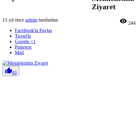
Ziyaret
15 yıl önce
admin
tarafından

244
Facebook'ta Paylaş
Tweet'le
Google +1
Pınterest
Mail

63