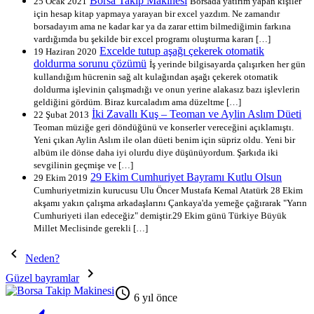
Borsa Takip Makinesi
25 Ocak 2021
Borsada yatırım yapan kişiler
için hesap kitap yapmaya yarayan bir excel yazdım. Ne zamandır
borsadayım ama ne kadar kar ya da zarar ettim bilmediğimin farkına
vardığımda bu şekilde bir excel programı oluşturma kararı […]
Excelde tutup aşağı çekerek otomatik
19 Haziran 2020
doldurma sorunu çözümü
İş yerinde bilgisayarda çalışırken her gün
kullandığım hücrenin sağ alt kulağından aşağı çekerek otomatik
doldurma işlevinin çalışmadığı ve onun yerine alakasız bazı işlevlerin
geldiğini gördüm. Biraz kurcaladım ama düzeltme […]
İki Zavallı Kuş – Teoman ve Aylin Aslım Düeti
22 Şubat 2013
Teoman müziğe geri döndüğünü ve konserler vereceğini açıklamıştı.
Yeni çıkan Aylin Aslım ile olan düeti benim için süpriz oldu. Yeni bir
albüm ile dönse daha iyi olurdu diye düşünüyordum. Şarkıda iki
sevgilinin geçmişe ve […]
29 Ekim Cumhuriyet Bayramı Kutlu Olsun
29 Ekim 2019
Cumhuriyetmizin kurucusu Ulu Öncer Mustafa Kemal Atatürk 28 Ekim
akşamı yakın çalışma arkadaşlarını Çankaya'da yemeğe çağırarak "Yarın
Cumhuriyeti ilan edeceğiz" demiştir.29 Ekim günü Türkiye Büyük
Millet Meclisinde gerekli […]

Neden?

Güzel bayramlar

6 yıl önce