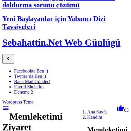
doldurma sorunu çözümü
Yeni Başlayanlar için Yabancı Dizi
Tavsiyeleri
Sebahattin.Net Web Günlügü

Facebookta Ben ;)
Twitter’da Ben ;)
Bana Mail Gönder!
Favori Sitelerim
Deneme 2
Wordpress Tema
menu

63
Ana Sayfa
Memleketimi
Kendim
Ziyaret
Memleketimi