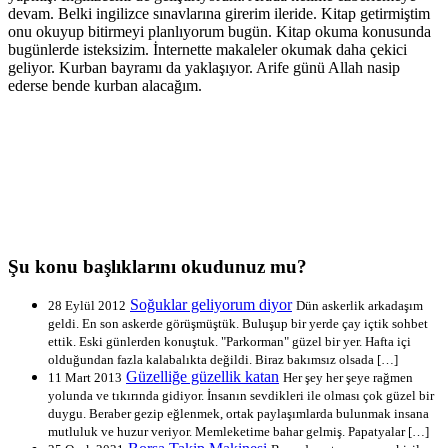
devam. Belki ingilizce sınavlarına girerim ileride. Kitap getirmiştim
onu okuyup bitirmeyi planlıyorum bugün. Kitap okuma konusunda
bugünlerde isteksizim. İnternette makaleler okumak daha çekici
geliyor. Kurban bayramı da yaklaşıyor. Arife günü Allah nasip
ederse bende kurban alacağım.
Şu konu başlıklarını okudunuz mu?
Soğuklar geliyorum diyor
28 Eylül 2012
Dün askerlik arkadaşım
geldi. En son askerde görüşmüştük. Buluşup bir yerde çay içtik sohbet
ettik. Eski günlerden konuştuk. "Parkorman" güzel bir yer. Hafta içi
olduğundan fazla kalabalıkta değildi. Biraz bakımsız olsada […]
Güzelliğe güzellik katan
11 Mart 2013
Her şey her şeye rağmen
yolunda ve tıkırında gidiyor. İnsanın sevdikleri ile olması çok güzel bir
duygu. Beraber gezip eğlenmek, ortak paylaşımlarda bulunmak insana
mutluluk ve huzur veriyor. Memleketime bahar gelmiş. Papatyalar […]