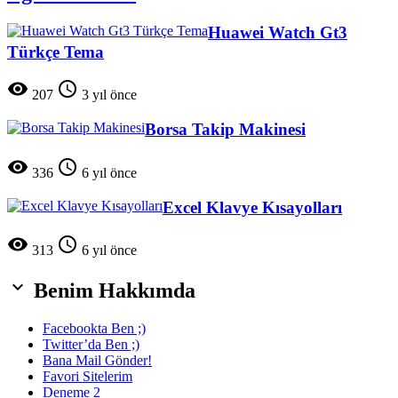
Huawei Watch Gt3
Türkçe Tema


207
3 yıl önce
Borsa Takip Makinesi


336
6 yıl önce
Excel Klavye Kısayolları


313
6 yıl önce

Benim Hakkımda
Facebookta Ben ;)
Twitter’da Ben ;)
Bana Mail Gönder!
Favori Sitelerim
Deneme 2