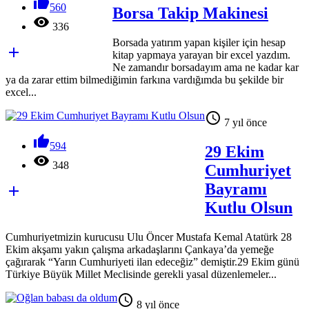

560
Borsa Takip Makinesi

336
Borsada yatırım yapan kişiler için hesap

kitap yapmaya yarayan bir excel yazdım.
Ne zamandır borsadayım ama ne kadar kar
ya da zarar ettim bilmediğimin farkına vardığımda bu şekilde bir
excel...

7 yıl önce

594
29 Ekim

348
Cumhuriyet
Bayramı

Kutlu Olsun
Cumhuriyetmizin kurucusu Ulu Öncer Mustafa Kemal Atatürk 28
Ekim akşamı yakın çalışma arkadaşlarını Çankaya’da yemeğe
çağırarak “Yarın Cumhuriyeti ilan edeceğiz” demiştir.29 Ekim günü
Türkiye Büyük Millet Meclisinde gerekli yasal düzenlemeler...

8 yıl önce