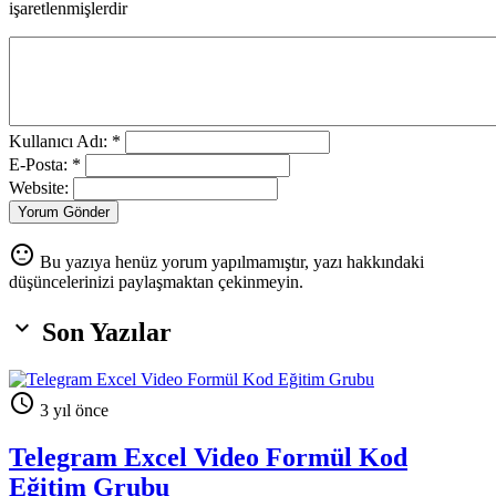
işaretlenmişlerdir
Kullanıcı Adı: *
E-Posta: *
Website:
Yorum Gönder
sentiment_neutral
Bu yazıya henüz yorum yapılmamıştır, yazı hakkındaki
düşüncelerinizi paylaşmaktan çekinmeyin.

Son Yazılar

3 yıl önce
Telegram Excel Video Formül Kod
Eğitim Grubu