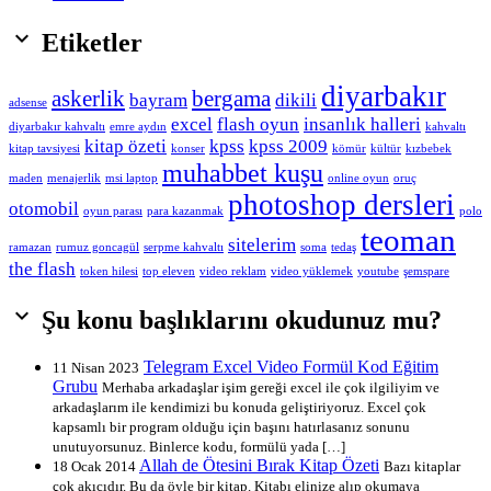

Etiketler
diyarbakır
askerlik
bergama
bayram
dikili
adsense
excel
flash oyun
insanlık halleri
diyarbakır kahvaltı
emre aydın
kahvaltı
kitap özeti
kpss
kpss 2009
kitap tavsiyesi
konser
kömür
kültür
kızbebek
muhabbet kuşu
maden
menajerlik
msi laptop
online oyun
oruç
photoshop dersleri
otomobil
oyun parası
para kazanmak
polo
teoman
sitelerim
ramazan
rumuz goncagül
serpme kahvaltı
soma
tedaş
the flash
token hilesi
top eleven
video reklam
video yüklemek
youtube
şemspare

Şu konu başlıklarını okudunuz mu?
Telegram Excel Video Formül Kod Eğitim
11 Nisan 2023
Grubu
Merhaba arkadaşlar işim gereği excel ile çok ilgiliyim ve
arkadaşlarım ile kendimizi bu konuda geliştiriyoruz. Excel çok
kapsamlı bir program olduğu için başını hatırlasanız sonunu
unutuyorsunuz. Binlerce kodu, formülü yada […]
Allah de Ötesini Bırak Kitap Özeti
18 Ocak 2014
Bazı kitaplar
çok akıcıdır. Bu da öyle bir kitap. Kitabı elinize alıp okumaya