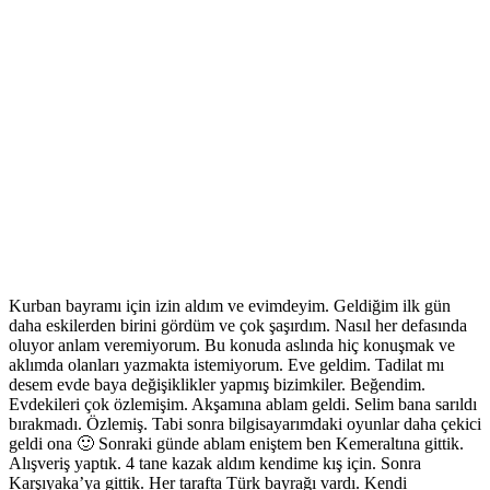
Kurban bayramı için izin aldım ve evimdeyim. Geldiğim ilk gün
daha eskilerden birini gördüm ve çok şaşırdım. Nasıl her defasında
oluyor anlam veremiyorum. Bu konuda aslında hiç konuşmak ve
aklımda olanları yazmakta istemiyorum. Eve geldim. Tadilat mı
desem evde baya değişiklikler yapmış bizimkiler. Beğendim.
Evdekileri çok özlemişim. Akşamına ablam geldi. Selim bana sarıldı
bırakmadı. Özlemiş. Tabi sonra bilgisayarımdaki oyunlar daha çekici
geldi ona 🙂 Sonraki günde ablam eniştem ben Kemeraltına gittik.
Alışveriş yaptık. 4 tane kazak aldım kendime kış için. Sonra
Karşıyaka’ya gittik. Her tarafta Türk bayrağı vardı. Kendi