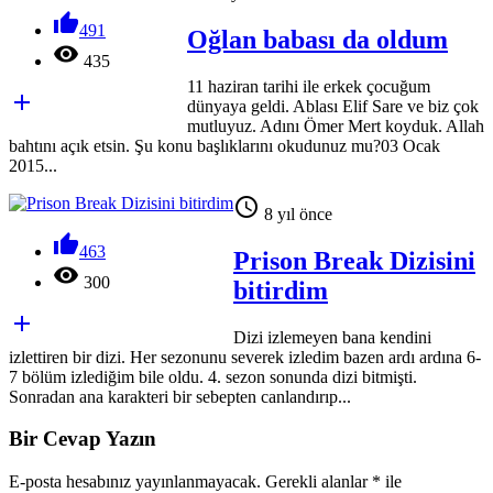

491
Oğlan babası da oldum

435
11 haziran tarihi ile erkek çocuğum

dünyaya geldi. Ablası Elif Sare ve biz çok
mutluyuz. Adını Ömer Mert koyduk. Allah
bahtını açık etsin. Şu konu başlıklarını okudunuz mu?03 Ocak
2015...

8 yıl önce

463
Prison Break Dizisini

300
bitirdim

Dizi izlemeyen bana kendini
izlettiren bir dizi. Her sezonunu severek izledim bazen ardı ardına 6-
7 bölüm izlediğim bile oldu. 4. sezon sonunda dizi bitmişti.
Sonradan ana karakteri bir sebepten canlandırıp...
Bir Cevap Yazın
E-posta hesabınız yayınlanmayacak. Gerekli alanlar
*
ile