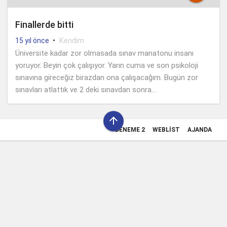
Finallerde bitti
•
Kendim
15 yıl önce
Üniversite kadar zor olmasada sınav manatonu insanı
yoruyor. Beyin çok çalışıyor. Yarın cuma ve son psikoloji
sınavına gireceğiz birazdan ona çalışacağım. Bugün zor
sınavları atlattık ve 2 deki sınavdan sonra...

DENEME 2
WEBLIST
AJANDA