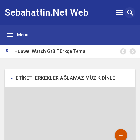
Sebahattin.Net Web


Menü
Günlügü
Huawei Watch Gt3 Türkçe Tema

ETIKET: ERKEKLER AĞLAMAZ MÜZIK DINLE
keyboard_arrow_down
