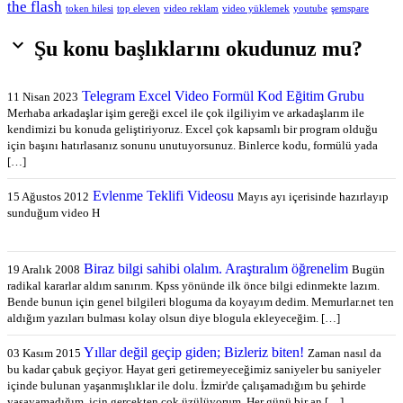
the flash
token hilesi
top eleven
video reklam
video yüklemek
youtube
şemspare

Şu konu başlıklarını okudunuz mu?
Telegram Excel Video Formül Kod Eğitim Grubu
11 Nisan 2023
Merhaba arkadaşlar işim gereği excel ile çok ilgiliyim ve arkadaşlarım ile
kendimizi bu konuda geliştiriyoruz. Excel çok kapsamlı bir program olduğu
için başını hatırlasanız sonunu unutuyorsunuz. Binlerce kodu, formülü yada
[…]
Evlenme Teklifi Videosu
15 Ağustos 2012
Mayıs ayı içerisinde hazırlayıp
sunduğum video H
Biraz bilgi sahibi olalım. Araştıralım öğrenelim
19 Aralık 2008
Bugün
radikal kararlar aldım sanırım. Kpss yönünde ilk önce bilgi edinmekte lazım.
Bende bunun için genel bilgileri bloguma da koyayım dedim. Memurlar.net ten
aldığım yazıları bulması kolay olsun diye blogula ekleyeceğim. […]
Yıllar değil geçip giden; Bizleriz biten!
03 Kasım 2015
Zaman nasıl da
bu kadar çabuk geçiyor. Hayat geri getiremeyeceğimiz saniyeler bu saniyeler
içinde bulunan yaşanmışlıklar ile dolu. İzmir'de çalışamadığım bu şehirde
yaşayamadığım için gerçekten çok üzülüyorum. Her günü bir an […]