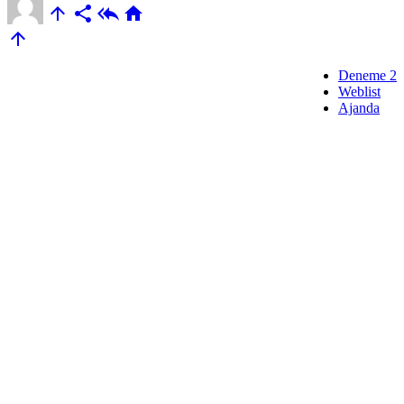





Deneme 2
Weblist
Ajanda