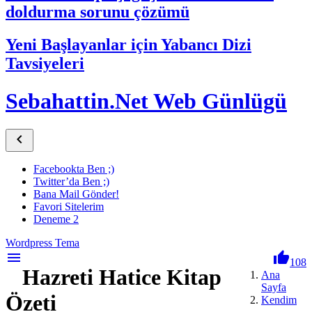
doldurma sorunu çözümü
Yeni Başlayanlar için Yabancı Dizi
Tavsiyeleri
Sebahattin.Net Web Günlügü

Facebookta Ben ;)
Twitter’da Ben ;)
Bana Mail Gönder!
Favori Sitelerim
Deneme 2
Wordpress Tema
menu

108
Hazreti Hatice Kitap
Ana
Sayfa
Özeti
Kendim