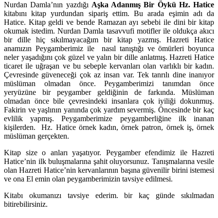
Nurdan Damla’nın yazdığı
Aşka Adanmış Bir Öykü Hz. Hatice
kitabını kitap yurdundan sipariş ettim. Bu arada eşimin adı da
Hatice. Kitap geldi ve bende Ramazan ayı sebebi ile dini bir kitap
okumak istedim. Nurdan Damla tasavvufi motifler ile oldukça akıcı
bir dille hiç sıkılmayacağım bir kitap yazmış. Hazreti Hatice
anamızın Peygamberimiz ile nasıl tanıştığı ve ömürleri boyunca
neler yaşadığını çok güzel ve yalın bir dille anlatmış. Hazreti Hatice
ticaret ile uğraşan ve bu sebeple kervanları olan varlıklı bir kadın.
Çevresinde güveneceği çok az insan var. Tek tanrılı dine inanıyor
müslüman olmadan önce. Peygamberimizi tanımdan önce
yeryüzüne bir peygamber geldiğinin de farkında. Müslüman
olmadan önce bile çevresindeki insanlara çok iyiliği dokunmuş.
Fakirin ve yaşlının yanında çok yardım severmiş. Öncesinde bir kaç
evlilik yapmış. Peygamberimize peygamberliğine ilk inanan
kişilerden. Hz. Hatice örnek kadın, örnek patron, örnek iş, örnek
müslüman gerçekten.
Kitap size o anları yaşatıyor. Peygamber efendimiz ile Hazreti
Hatice’nin ilk buluşmalarına şahit oluyorsunuz. Tanışmalarına vesile
olan Hazreti Hatice’nin kervanlarının başına güvenilir birini istemesi
ve ona El emin olan peygamberimizin tavsiye edilmesi.
Kitabı okumanızı tavsiye ederim. bir kaç günde sıkılmadan
bitirebilirsiniz.