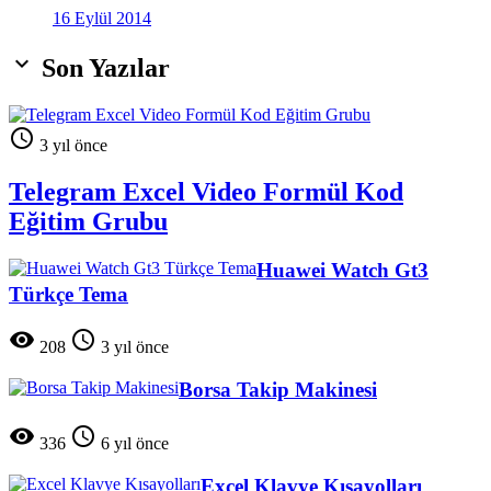
16 Eylül 2014

Son Yazılar

3 yıl önce
Telegram Excel Video Formül Kod
Eğitim Grubu
Huawei Watch Gt3
Türkçe Tema


208
3 yıl önce
Borsa Takip Makinesi


336
6 yıl önce
Excel Klavye Kısayolları