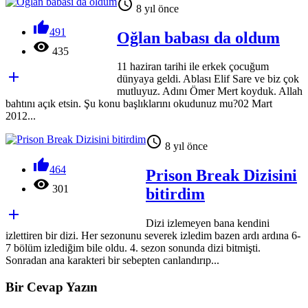

8 yıl önce

491
Oğlan babası da oldum

435
11 haziran tarihi ile erkek çocuğum

dünyaya geldi. Ablası Elif Sare ve biz çok
mutluyuz. Adını Ömer Mert koyduk. Allah
bahtını açık etsin. Şu konu başlıklarını okudunuz mu?02 Mart
2012...

8 yıl önce

464
Prison Break Dizisini

301
bitirdim

Dizi izlemeyen bana kendini
izlettiren bir dizi. Her sezonunu severek izledim bazen ardı ardına 6-
7 bölüm izlediğim bile oldu. 4. sezon sonunda dizi bitmişti.
Sonradan ana karakteri bir sebepten canlandırıp...
Bir Cevap Yazın