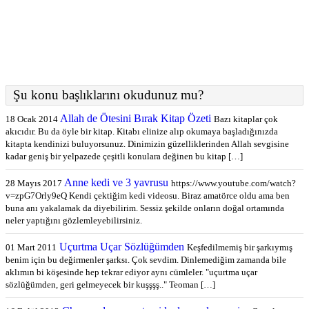
Şu konu başlıklarını okudunuz mu?
Allah de Ötesini Bırak Kitap Özeti
18 Ocak 2014
Bazı kitaplar çok
akıcıdır. Bu da öyle bir kitap. Kitabı elinize alıp okumaya başladığınızda
kitapta kendinizi buluyorsunuz. Dinimizin güzelliklerinden Allah sevgisine
kadar geniş bir yelpazede çeşitli konulara değinen bu kitap […]
Anne kedi ve 3 yavrusu
28 Mayıs 2017
https://www.youtube.com/watch?
v=zpG7Orly9eQ Kendi çektiğim kedi videosu. Biraz amatörce oldu ama ben
buna anı yakalamak da diyebilirim. Sessiz şekilde onların doğal ortamında
neler yaptığını gözlemleyebilirsiniz.
Uçurtma Uçar Sözlüğümden
01 Mart 2011
Keşfedilmemiş bir şarkıymış
benim için bu değirmenler şarksı. Çok sevdim. Dinlemediğim zamanda bile
aklımın bi köşesinde hep tekrar ediyor aynı cümleler. "uçurtma uçar
sözlüğümden, geri gelmeyecek bir kuşşşş.." Teoman […]