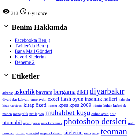


313
6 yıl önce

Benim Hakkımda
Facebookta Ben ;)
Twitter’da Ben ;)
Bana Mail Gönder!
Favori Sitelerim
Deneme 2

Etiketler
diyarbakır
askerlik
bergama
bayram
dikili
adsense
excel
flash oyun
insanlık halleri
diyarbakır kahvaltı
emre aydın
kahvaltı
kitap özeti
kpss
kpss 2009
kitap tavsiyesi
konser
kömür
kültür
kızbebek
muhabbet kuşu
maden
menajerlik
msi laptop
online oyun
oruç
photoshop dersleri
otomobil
oyun parası
para kazanmak
polo
teoman
sitelerim
ramazan
rumuz goncagül
serpme kahvaltı
soma
tedaş