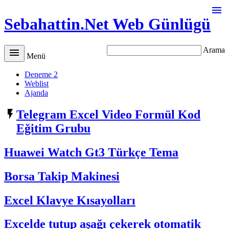

Sebahattin.Net Web Günlügü
Arama

Menü
Deneme 2
Weblist
Ajanda

Telegram Excel Video Formül Kod
Eğitim Grubu
Huawei Watch Gt3 Türkçe Tema
Borsa Takip Makinesi
Excel Klavye Kısayolları
Excelde tutup aşağı çekerek otomatik