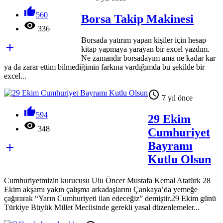

560
Borsa Takip Makinesi

336
Borsada yatırım yapan kişiler için hesap

kitap yapmaya yarayan bir excel yazdım.
Ne zamandır borsadayım ama ne kadar kar
ya da zarar ettim bilmediğimin farkına vardığımda bu şekilde bir
excel...

7 yıl önce

594
29 Ekim

348
Cumhuriyet
Bayramı

Kutlu Olsun
Cumhuriyetmizin kurucusu Ulu Öncer Mustafa Kemal Atatürk 28
Ekim akşamı yakın çalışma arkadaşlarını Çankaya’da yemeğe
çağırarak “Yarın Cumhuriyeti ilan edeceğiz” demiştir.29 Ekim günü
Türkiye Büyük Millet Meclisinde gerekli yasal düzenlemeler...