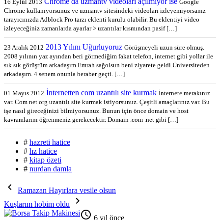
Chrome da uzmantv videoları açılmıyor ise
16 Eylül 2013
Google
Chrome kullanıyorsunuz ve uzmantv sitesindeki videoları izleyemiyorsanız
tarayıcınızda Adblock Pro tarzı eklenti kurulu olabilir. Bu eklentiyi video
izleyeceğiniz zamanlarda ayarlar > uzantılar kısmından pasif […]
2013 Yılını Uğurluyoruz
23 Aralık 2012
Görüşmeyeli uzun süre olmuş.
2008 yılının yaz ayından beri görmediğim fakat telefon, internet gibi yollar ile
sık sık görüştüm arkadaşım Emrah sağolsun beni ziyarete geldi.Üniversiteden
arkadaşım. 4 senem onunla beraber geçti. […]
İnternetten com uzantılı site kurmak
01 Mayıs 2012
İnternete merakınız
var. Com net org uzantılı site kurmak istiyorsunuz. Çeşitli amaçlarınız var. Bu
işe nasıl gireceğinizi bilmiyorsunuz. Bunun için önce domain ve host
kavramlarını öğrenmeniz gerekecektir. Domain .com .net gibi […]
#
hazreti hatice
#
hz hatice
#
kitap özeti
#
nurdan damla

Ramazan Hayırlara vesile olsun

Kuşlarım hobim oldu

6 yıl önce