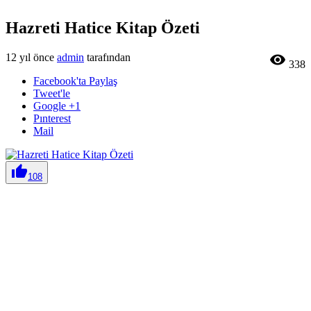
Hazreti Hatice Kitap Özeti
12 yıl önce
admin
tarafından

338
Facebook'ta Paylaş
Tweet'le
Google +1
Pınterest
Mail

108