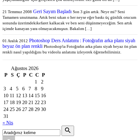
Geri Sayım Başladı
21 Temmuz 2008
Son 3 gün artık. Neye mi? Seni
Tamamen unutmama. Artık beni sıkan o her neyse eğer baskı üç günlük orucum
sonunda üzerimdekikefaret kalkacak ve ben seni düşünmeyeceğim. Sen artık
içimde kanayan yara olmayacakmışsın. Bakalım […]
Photoshop Ders Anlatımı : Fotoğrafın arka planı siyah
01 Aralık 2012
beyaz ön plan renkli
Photoshop'ta Fotoğrafın arka planı siyah beyaz ön plan
renkli nasıl yapıldığını bu videolu anlatımı izleyerek öğrenebilirsiniz.
Ağustos 2026
P
S
Ç
P
C
C
P
1
2
3
4
5
6
7
8
9
10
11
12
13
14
15
16
17
18
19
20
21
22
23
24
25
26
27
28
29
30
31
« Nis
search