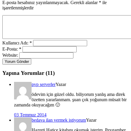
E-posta hesabınız yayınlanmayacak. Gerekli alanlar
*
ile
işaretlenmişlerdir
Kullanıcı Adı: *
E-Posta: *
Website:
Yorum Gönder
Yapına Yorumlar (11)
pvp serverler
Yazar
ödevim için güzel oldu. biliyorum yanlış ama direk
özetten yararlanmam. şuan çok yoğunum müsait bir
zamanda okuyacağım 🙂
03 Temmuz 2014
bedava ilan vermek istiyorum
Yazar
Hazreti Hatice kitabını okumak isterim, Peygamber