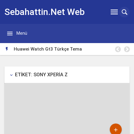
Sebahattin.Net Web


Menü
Günlügü
Huawei Watch Gt3 Türkçe Tema

ETIKET: SONY XPERIA Z
keyboard_arrow_down
