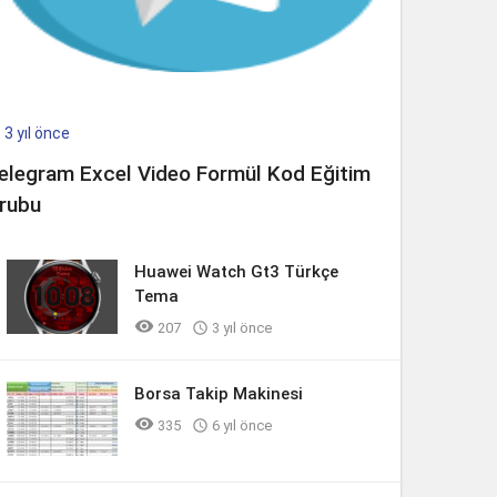
3 yıl önce

elegram Excel Video Formül Kod Eğitim
rubu
Huawei Watch Gt3 Türkçe
Tema

207

3 yıl önce
Borsa Takip Makinesi

335

6 yıl önce