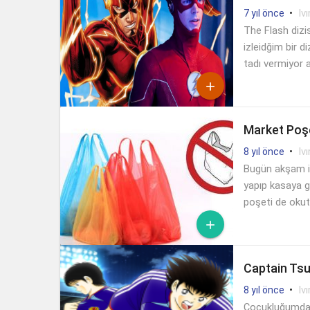
•
Ivı
7 yıl önce
The Flash dizi
izleidğim bir d
tadı vermiyor 

Market Poş
•
Ivı
8 yıl önce
Bugün akşam iş
yapıp kasaya g
poşeti de okut

Captain Ts
•
Ivı
8 yıl önce
Çocukluğumda s