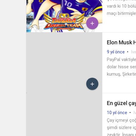
vardı ki 10 bö
maçı bitirmişle

Elon Musk Ha
•
Ivı
9 yıl önce
PayPal vaktiyle
dolar hisse se
kumuş, Şirketi

En güzel ça
•
I
10 yıl önce
Çay içmeyi çoğ
şimdi sizlere i
zevktir. İnsanı 