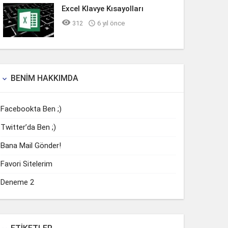
Excel Klavye Kısayolları

312

6 yıl önce
BENIM HAKKIMDA

Facebookta Ben ;)
Twitter’da Ben ;)
Bana Mail Gönder!
Favori Sitelerim
Deneme 2