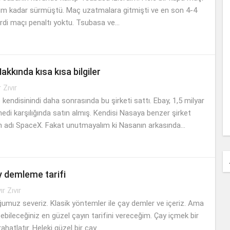
lüm kadar sürmüştü. Maç uzatmalara gitmişti ve en son 4-4
rdi maçı penaltı yoktu. Tsubasa ve...
kkında kısa kısa bilgiler
r Zıvır
 kendisinindi daha sonrasında bu şirketi sattı. Ebay, 1,5 milyar
nedi karşılığında satın almış. Kendisi Nasaya benzer şirket
n adı SpaceX. Fakat unutmayalım ki Nasanın arkasında...
y demleme tarifi
vır Zıvır
umuz severiz. Klasik yöntemler ile çay demler ve içeriz. Ama
çebileceğiniz en güzel çayın tarifini vereceğim. Çay içmek bir
rahatlatır. Heleki güzel bir çay...