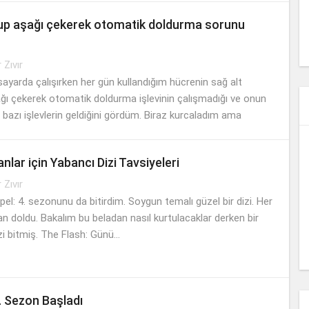
up aşağı çekerek otomatik doldurma sorunu
r Zıvır
isayarda çalışırken her gün kullandığım hücrenin sağ alt
ğı çekerek otomatik doldurma işlevinin çalışmadığı ve onun
 bazı işlevlerin geldiğini gördüm. Biraz kurcaladım ama
u...
nlar için Yabancı Dizi Tavsiyeleri
r Zıvır
el: 4. sezonunu da bitirdim. Soygun temalı güzel bir dizi. Her
 doldu. Bakalım bu beladan nasıl kurtulacaklar derken bir
i bitmiş. The Flash: Günü...
. Sezon Başladı