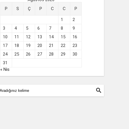
P
S
Ç
P
C
C
P
1
2
3
4
5
6
7
8
9
10
11
12
13
14
15
16
17
18
19
20
21
22
23
24
25
26
27
28
29
30
31
« Nis
search