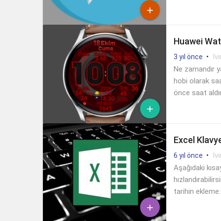

Huawei Wat
•
Ivı
3 yıl önce
Ne zamandır ya
hobi olarak sa
önce saat aldı

Excel Klavye
•
Ivı
6 yıl önce
Aşağıdaki kısay
hızlandırabilir
tarihin ekleme
