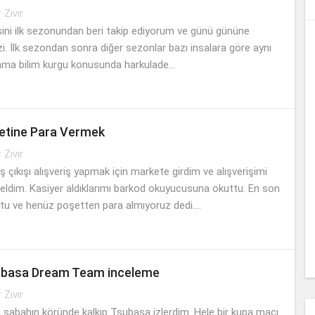
r Zıvır
sini ilk sezonundan beri takip ediyorum ve günü gününe
izi. İlk sezondan sonra diğer sezonlar bazı insalara göre aynı
ama bilim kurgu konusunda harkulade...
etine Para Vermek
r Zıvır
 çıkışı alışveriş yapmak için markete girdim ve alışverişimi
eldim. Kasiyer aldıklarımı barkod okuyucusuna okuttu. En son
tu ve henüz poşetten para almıyoruz dedi....
ubasa Dream Team inceleme
r Zıvır
abahın köründe kalkıp Tsubasa izlerdim. Hele bir kupa maçı