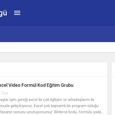
gü

cel Video Formül Kod Eğitim Grubu
r Zıvır
lar işim gereği excel ile çok ilgiliyim ve arkadaşlarım ile
onuda geliştiriyoruz. Excel çok kapsamlı bir program olduğu
tırlasanız sonunu unutuyorsunuz. Binlerce kodu, formülü yada...