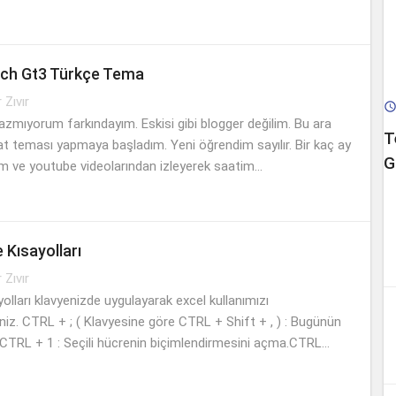
ch Gt3 Türkçe Tema
r Zıvır
zmıyorum farkındayım. Eskisi gibi blogger değilim. Bu ara
T
at teması yapmaya başladım. Yeni öğrendim sayılır. Bir kaç ay
G
m ve youtube videolarından izleyerek saatim...
 Kısayolları
r Zıvır
olları klavyenizde uygulayarak excel kullanımızı
siniz. CTRL + ; ( Klavyesine göre CTRL + Shift + , ) : Bugünün
.CTRL + 1 : Seçili hücrenin biçimlendirmesini açma.CTRL...