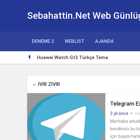
Sebahattin.Net Web Günlü
DENEME 2
WEBLIST
AJANDA
Huawei Watch Gt3 Türkçe Tema

IVIR ZIVIR
keyboard_arrow_down
Telegram Ex
•
Ivı
3 yıl önce
Merhaba arkadaş
kendimizi bu k
için başını ha