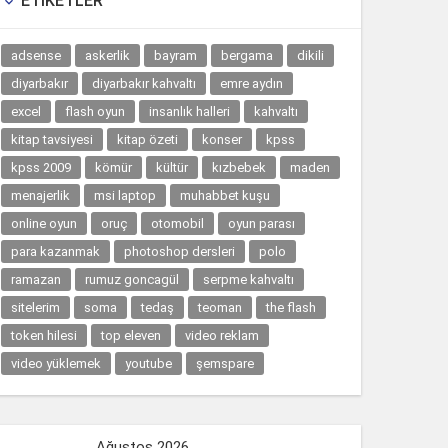
ETIKETLER

adsense
askerlik
bayram
bergama
dikili
diyarbakır
diyarbakır kahvaltı
emre aydın
excel
flash oyun
insanlık halleri
kahvaltı
kitap tavsiyesi
kitap özeti
konser
kpss
kpss 2009
kömür
kültür
kızbebek
maden
menajerlik
msi laptop
muhabbet kuşu
online oyun
oruç
otomobil
oyun parası
para kazanmak
photoshop dersleri
polo
ramazan
rumuz goncagül
serpme kahvaltı
sitelerim
soma
tedaş
teoman
the flash
token hilesi
top eleven
video reklam
video yüklemek
youtube
şemspare
Ağustos 2026