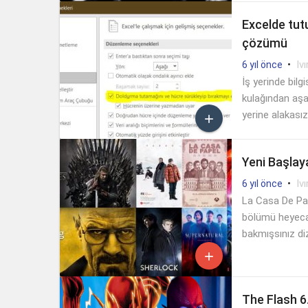
Excelde tut
çözümü
•
Ivı
6 yıl önce
İş yerinde bilg
kulağından aşa
yerine alakasız

düzeltme yolun
Yeni Başlaya
•
Ivı
6 yıl önce
La Casa De Pap
bölümü heyecan
bakmışsınız diz

The Flash 6