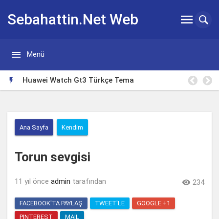
Sebahattin.Net Web


Menü
Günlügü
e Tema
Borsa Takip Makinesi

Ana Sayfa
Kendim
Torun sevgisi
11 yıl önce
admin
tarafından

234
FACEBOOK'TA PAYLAŞ
TWEET'LE
GOOGLE +1
PINTEREST
MAIL