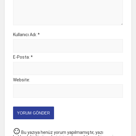
Kullanıcı Adı: *
E-Posta: *
Website:
YORUM GÖNDER
sentiment_neutral
Bu yazıya henüz yorum yapılmamıştır, yazı