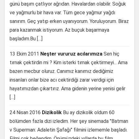
günü başım çatlıyor ağrıdan. Havalardan olabilir. Soğuk
ve yağmurlu bir hava var. Tüm gece yağmur yağdı
sanırım. Geç yatıp erken uyanıyorum. Yoruluyorum. Biraz
para kazanmak istiyorum. Az buçuk başarmaya
başladım.Bu […]
13 Ekim 2011
Neşter vururuz acılarımıza
Sen hiç
tırnak çektirdin mi ? Kim isterki tırnak çektirmeyi... Ama
bazen mecbur oluruz. Canımız kanımız dediğimiz
insanları onlar bize acı cektirdiği zarar verdigi için
hayatımızdan çıkartırız. Ama gidenin yerine yenisi gelir
[…]
24 Nisan 2016
Dizikolik
Bu ay dizikolik oldum 60
bölümden fazla dizi izledim. Her şey sinemada "Batman
v Superman: Adaletin Şafağı" filmini izlememle başladı.
Filmi çok beğendim. Önümüzdeki yıllarda bu film