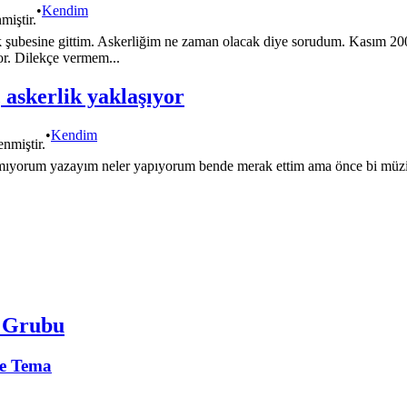
•
Kendim
miştir.
şubesine gittim. Askerliğim ne zaman olacak diye sorudum. Kasım 200
or. Dilekçe vermem...
askerlik yaklaşıyor
•
Kendim
enmiştir.
yorum yazayım neler yapıyorum bende merak ettim ama önce bi müzik
m Grubu
e Tema