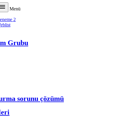

Menü
eneme 2
eblist
tim Grubu
ldurma sorunu çözümü
leri