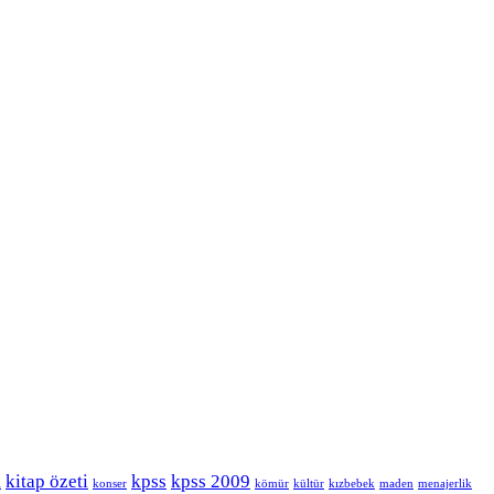
kitap özeti
kpss
kpss 2009
i
konser
kömür
kültür
kızbebek
maden
menajerlik