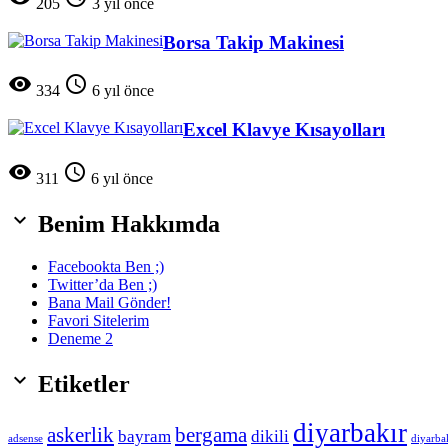
205
3 yıl önce
Borsa Takip Makinesi


334
6 yıl önce
Excel Klavye Kısayolları


311
6 yıl önce

Benim Hakkımda
Facebookta Ben ;)
Twitter’da Ben ;)
Bana Mail Gönder!
Favori Sitelerim
Deneme 2

Etiketler
diyarbakır
askerlik
bergama
bayram
dikili
adsense
diyarba