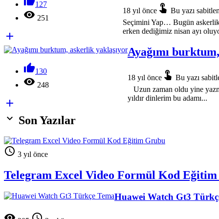

127

18 yıl önce
Bu yazı sabitlen

251
Seçimini Yap… Bugün askerlik 
erken dediğimiz nisan ayı oluy

Ayağımı burktum, 

130

18 yıl önce
Bu yazı sabitl

248
Uzun zaman oldu yine yazmı
yıldır dinlerim bu adamı...


Son Yazılar

3 yıl önce
Telegram Excel Video Formül Kod Eğiti
Huawei Watch Gt3 Türkç

