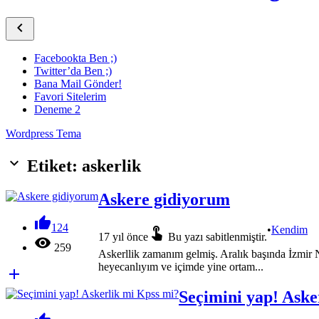

Facebookta Ben ;)
Twitter’da Ben ;)
Bana Mail Gönder!
Favori Sitelerim
Deneme 2
Wordpress Tema
keyboard_arrow_down
Etiket: askerlik
Askere gidiyorum

124

•
Kendim
17 yıl önce
Bu yazı sabitlenmiştir.

259
Askerllik zamanım gelmiş. Aralık başında İzmir 
heyecanlıyım ve içimde yine ortam...

Seçimini yap! Aske