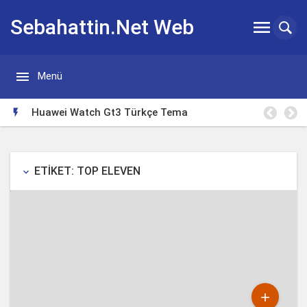
Sebahattin.Net Web


Menü
Günlügü
Huawei Watch Gt3 Türkçe Tema

ETIKET: TOP ELEVEN
keyboard_arrow_down
