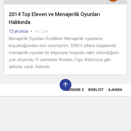
2014 Top Eleven ve Menajerlik Oyunları
Hakkında
•
Ivır Zıvır
12 yıl önce
Menajerlik Oyunları Özellikleri Menajerlik oyunlarını
küçüklüğümden beri sevmiştim. 2000 li yılların başlarında
menajerlik oyunları ile bilgisayar başında vakit öldürdüğüm
çok oluyordu. O zamanlar Rivaldo, Figo, Batistuta gibi
yıldızlar vardı. Aslında...

DENEME 2
WEBLIST
AJANDA