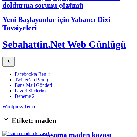
doldurma sorunu çözümü
Yeni Başlayanlar için Yabancı Dizi
Tavsiyeleri
Sebahattin.Net Web Günlügü

Facebookta Ben ;)
Twitter’da Ben ;)
Bana Mail Gönder!
Favori Sitelerim
Deneme 2
Wordpress Tema
keyboard_arrow_down
Etiket: maden
#soma maden kazası