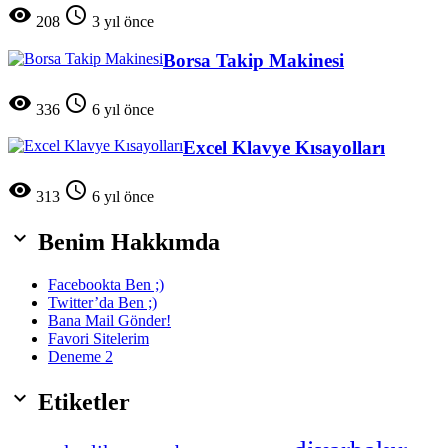


208
3 yıl önce
Borsa Takip Makinesi


336
6 yıl önce
Excel Klavye Kısayolları


313
6 yıl önce

Benim Hakkımda
Facebookta Ben ;)
Twitter’da Ben ;)
Bana Mail Gönder!
Favori Sitelerim
Deneme 2

Etiketler