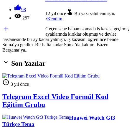

98

12 yıl önce
Bu yazı sabitlenmiştir.

257
•
Kendim

Geçen sene babam somada iş kazası geçirmiş
ayaklarında kırıklar oluşmuş ve devlet
hastanesinde bir ay kadar yatmıştı. İş kazasını öğrenince bende
Soma’ya geldim. Bir hafta kadar Soma’da kaldım. Bazen
Bergama’ya...

Son Yazılar

3 yıl önce
Telegram Excel Video Formül Kod
Eğitim Grubu
Huawei Watch Gt3
Türkçe Tema