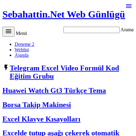

Sebahattin.Net Web Günlügü
Arama

Menü
Deneme 2
Weblist
Ajanda

Telegram Excel Video Formül Kod
Eğitim Grubu
Huawei Watch Gt3 Türkçe Tema
Borsa Takip Makinesi
Excel Klavye Kısayolları
Excelde tutup aşağı çekerek otomatik