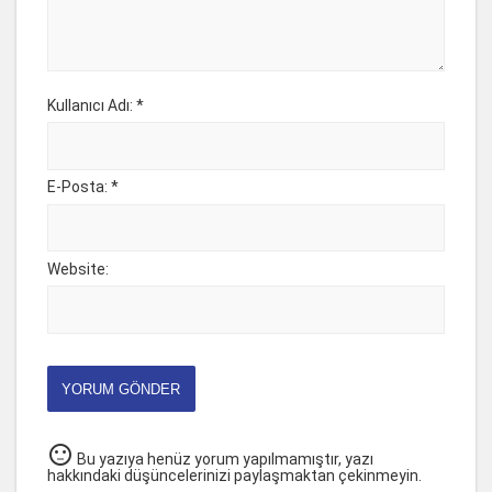
Kullanıcı Adı: *
E-Posta: *
Website:
YORUM GÖNDER
sentiment_neutral
Bu yazıya henüz yorum yapılmamıştır, yazı
hakkındaki düşüncelerinizi paylaşmaktan çekinmeyin.