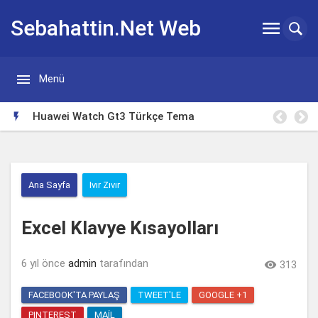
Sebahattin.Net Web


Menü
Günlügü
ürkçe Tema
Borsa Takip Makinesi

Ana Sayfa
Ivır Zıvır
Excel Klavye Kısayolları
6 yıl önce
admin
tarafından

313
FACEBOOK'TA PAYLAŞ
TWEET'LE
GOOGLE +1
PINTEREST
MAIL