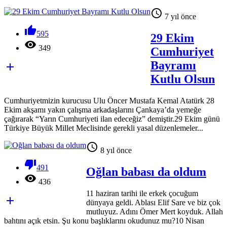

7 yıl önce

595
29 Ekim

349
Cumhuriyet
Bayramı

Kutlu Olsun
Cumhuriyetmizin kurucusu Ulu Öncer Mustafa Kemal Atatürk 28
Ekim akşamı yakın çalışma arkadaşlarını Çankaya’da yemeğe
çağırarak “Yarın Cumhuriyeti ilan edeceğiz” demiştir.29 Ekim günü
Türkiye Büyük Millet Meclisinde gerekli yasal düzenlemeler...

8 yıl önce

491
Oğlan babası da oldum

436
11 haziran tarihi ile erkek çocuğum

dünyaya geldi. Ablası Elif Sare ve biz çok
mutluyuz. Adını Ömer Mert koyduk. Allah
bahtını açık etsin. Şu konu başlıklarını okudunuz mu?10 Nisan