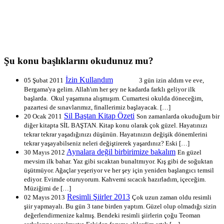
Şu konu başlıklarını okudunuz mu?
İzin Kullandım
05 Şubat 2011
3 gün izin aldım ve eve,
Bergama'ya gelim. Allah'ım her şey ne kadarda farklı geliyor ilk
başlarda. Okul yaşamına alışmışım. Cumartesi okulda döneceğim,
pazartesi de sınavlarımız, finallerimiz başlayacak. […]
Sil Baştan Kitap Özeti
20 Ocak 2011
Son zamanlarda okuduğum bir
diğer kitapta SİL BAŞTAN. Kitap konu olarak çok güzel. Hayatınızı
tekrar tekrar yaşadığınızı düşünün. Hayatınızın değişik dönemlerini
tekrar yaşayabilseniz neleri değiştirerek yaşardınız? Eski […]
Aynalara değil birbirimize bakalım
30 Mayıs 2012
En güzel
mevsim ilk bahar. Yaz gibi sıcaktan bunaltmıyor. Kış gibi de soğuktan
üşütmüyor. Ağaçlar yeşeriyor ve her şey için yeniden başlangıcı temsil
ediyor. Evimde oturuyorum. Kahvemi sıcacık hazırladım, içeceğim.
Müziğimi de […]
Resimli Şiirler 2013
02 Mayıs 2013
Çok uzun zaman oldu resimli
şiir yapmayalı. Bu gün 3 tane birden yaptım. Güzel olup olmadığı sizin
değerlendirmenize kalmış. Bendeki resimli şiirlerin çoğu Teoman