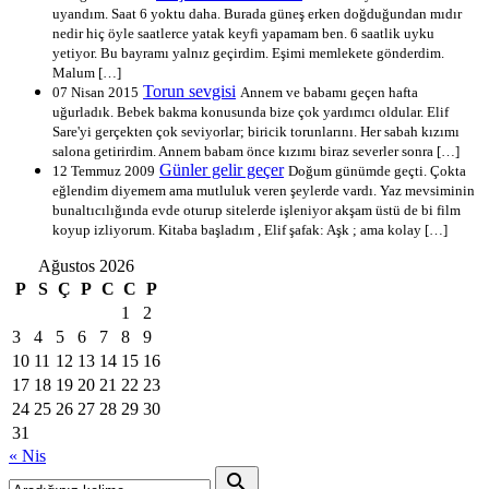
uyandım. Saat 6 yoktu daha. Burada güneş erken doğduğundan mıdır
nedir hiç öyle saatlerce yatak keyfi yapamam ben. 6 saatlik uyku
yetiyor. Bu bayramı yalnız geçirdim. Eşimi memlekete gönderdim.
Malum […]
Torun sevgisi
07 Nisan 2015
Annem ve babamı geçen hafta
uğurladık. Bebek bakma konusunda bize çok yardımcı oldular. Elif
Sare'yi gerçekten çok seviyorlar; biricik torunlarını. Her sabah kızımı
salona getirirdim. Annem babam önce kızımı biraz severler sonra […]
Günler gelir geçer
12 Temmuz 2009
Doğum günümde geçti. Çokta
eğlendim diyemem ama mutluluk veren şeylerde vardı. Yaz mevsiminin
bunaltıcılığında evde oturup sitelerde işleniyor akşam üstü de bi film
koyup izliyorum. Kitaba başladım , Elif şafak: Aşk ; ama kolay […]
Ağustos 2026
P
S
Ç
P
C
C
P
1
2
3
4
5
6
7
8
9
10
11
12
13
14
15
16
17
18
19
20
21
22
23
24
25
26
27
28
29
30
31
« Nis
search