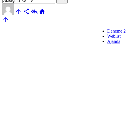





Deneme 2
Weblist
Ajanda