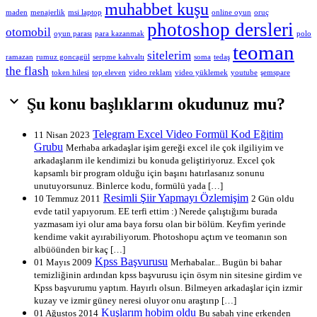
muhabbet kuşu
maden
menajerlik
msi laptop
online oyun
oruç
photoshop dersleri
otomobil
oyun parası
para kazanmak
polo
teoman
sitelerim
ramazan
rumuz goncagül
serpme kahvaltı
soma
tedaş
the flash
token hilesi
top eleven
video reklam
video yüklemek
youtube
şemspare

Şu konu başlıklarını okudunuz mu?
Telegram Excel Video Formül Kod Eğitim
11 Nisan 2023
Grubu
Merhaba arkadaşlar işim gereği excel ile çok ilgiliyim ve
arkadaşlarım ile kendimizi bu konuda geliştiriyoruz. Excel çok
kapsamlı bir program olduğu için başını hatırlasanız sonunu
unutuyorsunuz. Binlerce kodu, formülü yada […]
Resimli Şiir Yapmayı Özlemişim
10 Temmuz 2011
2 Gün oldu
evde tatil yapıyorum. EE terfi ettim :) Nerede çalıştığımı burada
yazmasam iyi olur ama baya forsu olan bir bölüm. Keyfim yerinde
kendime vakit ayırabiliyorum. Photoshopu açtım ve teomanın son
albüöünden bir kaç […]
Kpss Başvurusu
01 Mayıs 2009
Merhabalar... Bugün bi bahar
temizliğinin ardından kpss başvurusu için ösym nin sitesine girdim ve
Kpss başvurumu yaptım. Hayırlı olsun. Bilmeyen arkadaşlar için izmir
kuzay ve izmir güney neresi oluyor onu araştırıp […]
Kuşlarım hobim oldu
01 Ağustos 2014
Bu sabah yine erkenden