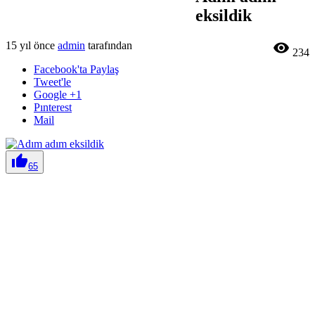
eksildik
15 yıl önce
admin
tarafından

234
Facebook'ta Paylaş
Tweet'le
Google +1
Pınterest
Mail

65