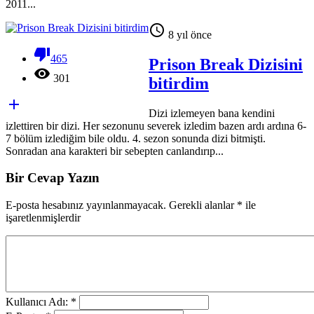
2011...

8 yıl önce

465
Prison Break Dizisini

301
bitirdim

Dizi izlemeyen bana kendini
izlettiren bir dizi. Her sezonunu severek izledim bazen ardı ardına 6-
7 bölüm izlediğim bile oldu. 4. sezon sonunda dizi bitmişti.
Sonradan ana karakteri bir sebepten canlandırıp...
Bir Cevap Yazın
E-posta hesabınız yayınlanmayacak. Gerekli alanlar
*
ile
işaretlenmişlerdir
Kullanıcı Adı: *