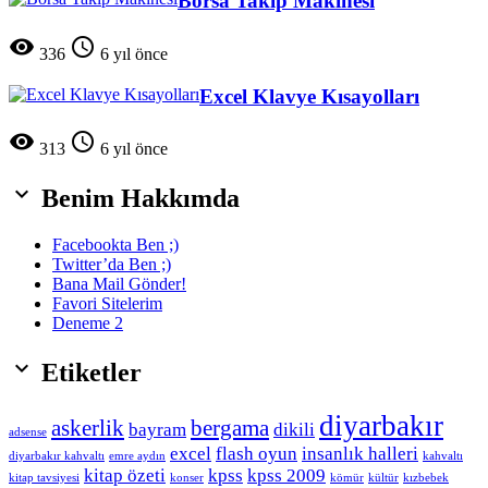
Borsa Takip Makinesi


336
6 yıl önce
Excel Klavye Kısayolları


313
6 yıl önce

Benim Hakkımda
Facebookta Ben ;)
Twitter’da Ben ;)
Bana Mail Gönder!
Favori Sitelerim
Deneme 2

Etiketler
diyarbakır
askerlik
bergama
bayram
dikili
adsense
excel
flash oyun
insanlık halleri
diyarbakır kahvaltı
emre aydın
kahvaltı
kitap özeti
kpss
kpss 2009
kitap tavsiyesi
konser
kömür
kültür
kızbebek