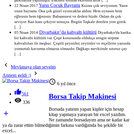
şarkılarına yapılmıştır. Eskiden foruma eklerdim artık […]
Yarın Çocuk Bayramı
22 Nisan 2017
Kızımı çok seviyorum. Yarın
onun bayramı. Ona çok güzel oyuncaklar aldım. Hem oynasın hem
eğlensin hem öğrensin. Babaannesi ve dedesi bizde. Onları da çok
seviyor. Kan kanı çekiyor sonuçta. Bugün Taşkale denilen yere gittik.
[…]
Diyarbakır’da kahvaltı kültürü
05 Nisan 2014
Diyarbakır'da harika
bir kahvaltı kültürü var. Çeşit konusunda oldukça zengin serpme
kahvaltıları ile meşhur. Çeşitli peynirler, zeytinler ve reçellerin yanında
yumurtalı kavurma olmazsa olmazdır. Dağkapı mevkiinde sınırsız çay
[…]

Mevlanaya olan sevgim

Annem geldi :)

6 yıl önce

561
Borsa Takip Makinesi

336
Borsada yatırım yapan kişiler için hesap

kitap yapmaya yarayan bir excel yazdım.
Ne zamandır borsadayım ama ne kadar kar
ya da zarar ettim bilmediğimin farkına vardığımda bu şekilde bir
excel...