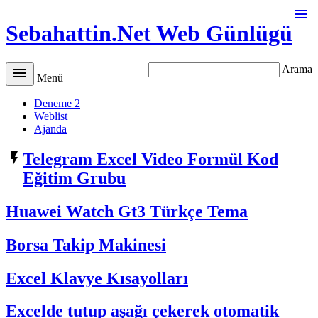

Sebahattin.Net Web Günlügü
Arama

Menü
Deneme 2
Weblist
Ajanda

Telegram Excel Video Formül Kod
Eğitim Grubu
Huawei Watch Gt3 Türkçe Tema
Borsa Takip Makinesi
Excel Klavye Kısayolları
Excelde tutup aşağı çekerek otomatik