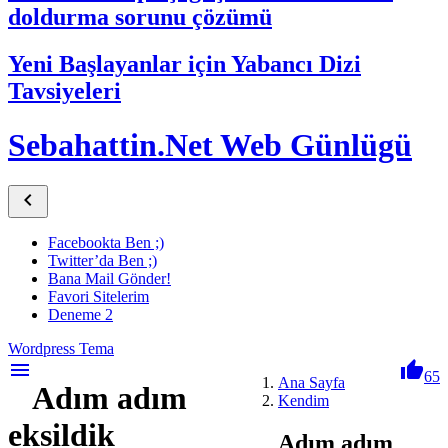
doldurma sorunu çözümü
Yeni Başlayanlar için Yabancı Dizi
Tavsiyeleri
Sebahattin.Net Web Günlügü

Facebookta Ben ;)
Twitter’da Ben ;)
Bana Mail Gönder!
Favori Sitelerim
Deneme 2
Wordpress Tema
menu

65
Ana Sayfa
Adım adım
Kendim
eksildik
Adım adım