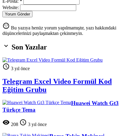
E-Posta: *
Website:
Yorum Gönder
sentiment_neutral
Bu yazıya henüz yorum yapılmamıştır, yazı hakkındaki
düşüncelerinizi paylaşmaktan çekinmeyin.

Son Yazılar

3 yıl önce
Telegram Excel Video Formül Kod
Eğitim Grubu
Huawei Watch Gt3
Türkçe Tema


208
3 yıl önce