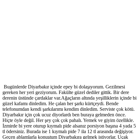
Bugünlerde Diyarbakır içinde epey bi dolaşıyorum. Gezilmesi
gereken her yeri geziyorum. Fakülte güzel dediler gittik. Bir dere
derenin üstünde çardaklar var.Ağaçların altında yeşilliklerin içinde bi
güzel kafamı dinledim. He çalan her şarkı kürtçeydi. Bende
telefonumdan kendi şarkılarımı kendim dinledim. Serviste çok kötü.
Diyarbakır için çok ucuz diyorlardı ben buraya gelmeden önce.
Hiçte öyle değil. Her şey çok çok pahalı. Yemek ve giyim özellikle.
İzmirde bi yere oturup kıymalı pide alsanız porsiyon başına 4 yada 5
tl ödersiniz. Burada ise 1 kıymalı pide 7 ila 12 tl arasında değişiyor.
Geçen ablamlarla konuştum Diyarbakıra gelmek istiyorlar. Uçak