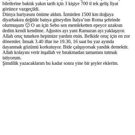
biletlerine baktık yakın tarih için 3 kişiye 700 tl tek geliş fiyat
görünce vazgeçildi.
Dünya hariyasını önüme aldım. İzmirden 1500 km doğuya
diyarbakıra değilde batıya gitseydim İtalya’nın Roma şehrinde
olurmuşum 🙂 O an için Sebo sen memleketten epeyce uzaksın
dedim kendi kendime. Ağustos ayı yani Ramazan ayı yaklaşıyor.
Allah oruç tutarken hepimize yardım etsin. Belkide oruç için en zor
dönemler. İmsak 3.40 iftar ise 19.30, 16 saat bu yaz ayında
dayanmak gözümü korkutuyor. Bide çalışıyorsak yandık demektir.
Allah kolayını verir inşallah ve bırakmadan tamamını tutmak
istiyorum.
Şimdilik yazacaklarım bu kadar sonra yine bir şeyler eklerim.