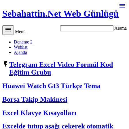

Sebahattin.Net Web Günlügü
Arama

Menü
Deneme 2
Weblist
Ajanda

Telegram Excel Video Formül Kod
Eğitim Grubu
Huawei Watch Gt3 Türkçe Tema
Borsa Takip Makinesi
Excel Klavye Kısayolları
Excelde tutup aşağı çekerek otomatik