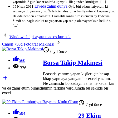
yaptırdık. 2 gün kadar onlarla uğraştık. İlk günden kimliğimi […]
Elveda zalim dünya
05 Nisan 2011
Öyle biri olsun istiyorum ki
sevmeye doyamayayim. Öyle icten duygular besliyeyim ki kopamayim.
Ha oda benden kopamasin. Dramatik sonlu film istemem ey kaderim.
Simdi otur agla cünkü ne yaparsan yap sahip olamayacaksin belkide.
[…]

Windows bilgisayara mac os kurmak

Canon 750d Fotoğraf Makinası

6 yıl önce

560
Borsa Takip Makinesi

336
Borsada yatırım yapan kişiler için hesap

kitap yapmaya yarayan bir excel yazdım.
Ne zamandır borsadayım ama ne kadar kar
ya da zarar ettim bilmediğimin farkına vardığımda bu şekilde bir
excel...

7 yıl önce

594
29 Ekim