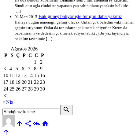
Ha oda benden kopamasin. Dramatik sonlu film istemem ey kaderim.
Simdi otur agla cünkü ne yaparsan yap sahip olamayacaksin belkide.
[…]
Bak güneş batıyor işte bir gün daha yakınız
01 Mart 2015
Haftaya bugün annemgil gelmiş olacak. Onları çok özledim vakit hemen
geçsin istiyorum. Onlar da torunlarını çok merak ediyorlar. Kızım da
babannesini ve dedesini çok merak ediyor tabiki :) Bu yaz tayinciyiz
bakalım tayinimiz […]
Ağustos 2026
P
S
Ç
P
C
C
P
1
2
3
4
5
6
7
8
9
10
11
12
13
14
15
16
17
18
19
20
21
22
23
24
25
26
27
28
29
30
31
« Nis
search




