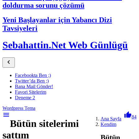
doldurma sorunu çözümü
Yeni Başlayanlar için Yabancı Dizi
Tavsiyeleri
Sebahattin.Net Web Günlügü

Facebookta Ben ;)
Twitter’da Ben ;)
Bana Mail Gönder!
Favori Sitelerim
Deneme 2
Wordpress Tema
menu

84
Ana Sayfa
Bütün sitelerimi
Kendim
sattım
Bütün