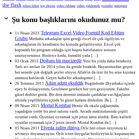
the flash
token hilesi
top eleven
video reklam
video yüklemek
youtube
şemspare

Şu konu başlıklarını okudunuz mu?
Telegram Excel Video Formül Kod Eğitim
11 Nisan 2023
Grubu
Merhaba arkadaşlar işim gereği excel ile çok ilgiliyim ve
arkadaşlarım ile kendimizi bu konuda geliştiriyoruz. Excel çok
kapsamlı bir program olduğu için başını hatırlasanız sonunu
unutuyorsunuz. Binlerce kodu, formülü yada […]
Doğum bir mucizedir
03 Ocak 2015
Yeni bir yılda daha beraberiz.
Tatlı acı anıları ile 2014 yılını da geride bıraktık. Hayatımızdan geçen
her senede çok değişik şeyler oluyor. Allah'ın da izni ile bu sene kızımız
aramıza katılacak. Geçen hafta bir arkadaşımız […]
Adım adım eksildik
26 Temmuz 2011
Bugünlerde Diyarbakır içinde
epey bi dolaşıyorum. Gezilmesi gereken her yeri geziyorum. Fakülte
güzel dediler gittik. Bir dere derenin üstünde çardaklar var.Ağaçların
altında yeşilliklerin içinde bi güzel kafamı dinledim. He […]
Mortal Kombat
09 Nisan 2015
Henüz ilk okula çağlarımda,
yaşadığım yerde bir ateri salonu vardı. Arcade makinalarında çeşitli
oyunlar vardı. Oyunları oynamak için jeton satın alırdık. Bazı kaliteli
oyunlar oynamak için 2 jeton isterdi. Mortal Kombat da […]
Elveda zalim dünya
05 Nisan 2011
Öyle biri olsun istiyorum ki
sevmeye doyamayayim. Öyle icten duygular besliyeyim ki kopamayim.