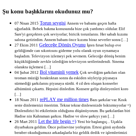
Şu konu başlıklarını okudunuz mu?
Torun sevgisi
07 Nisan 2015
Annem ve babamı geçen hafta
uğurladık. Bebek bakma konusunda bize çok yardımcı oldular. Elif
Sare'yi gerçekten çok seviyorlar; biricik torunlarını. Her sabah kızımı
salona getirirdim. Annem babam önce kızımı biraz severler sonra […]
Geleceğe Dönüş Oyunu
27 Ekim 2011
İşten fırsat bulup eve
geldiğimde can sıkıntısını giderme yolu olarak oyun oynamaya
başladım. Televizyon izlemeyi pek sevmem. Geleceğe dönüş benim
küçüklüğümde zevkle izlediğim televizyon serilerindendi. Sinema
olarakta üçlemesi […]
Bol vitaminli yemek
04 Şubat 2012
Çok sevdiğim şarkıları olan
teoman müziği bıraktıktan sonra da eskiden söyleyip piyasaya
sürmediği şarkılarını piyasaya sürdü. 4 cd den oluşan konserler
albümünü çıkarttı. Hepsini dinledim. Konsere gelip dinleyenleri koro
[…]
rePLAY me million times
18 Nisan 2011
Bazı şarkılar var. Kısık
seste dinlemenizi öneririm. Tekrar tekrar dinlesenizde bıktırmıyorlar =)
Dinlendirici bi etkilerinin olduğunu düşünüyorum. Bu şarkılardan biri
Hadise nin Kahraman şarkısı. Hadise ve slow şarkıyı yan […]
Let the life begin =)
26 Mart 2011
Yeni bir başlangıç... Uçakla
diyarbakıra geldim. Önce polisevine yerleştim. Ertesi günü aydında
beraber okuduğumuzz arkadaşlarla biz geldik dedik ve işlemlerimizi