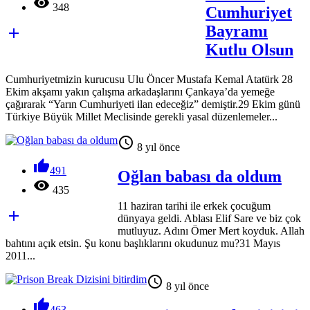

348
Cumhuriyet
Bayramı

Kutlu Olsun
Cumhuriyetmizin kurucusu Ulu Öncer Mustafa Kemal Atatürk 28
Ekim akşamı yakın çalışma arkadaşlarını Çankaya’da yemeğe
çağırarak “Yarın Cumhuriyeti ilan edeceğiz” demiştir.29 Ekim günü
Türkiye Büyük Millet Meclisinde gerekli yasal düzenlemeler...

8 yıl önce

491
Oğlan babası da oldum

435
11 haziran tarihi ile erkek çocuğum

dünyaya geldi. Ablası Elif Sare ve biz çok
mutluyuz. Adını Ömer Mert koyduk. Allah
bahtını açık etsin. Şu konu başlıklarını okudunuz mu?31 Mayıs
2011...

8 yıl önce

463