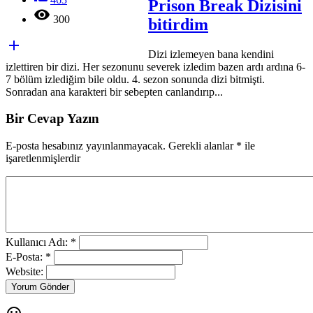
Prison Break Dizisini

300
bitirdim

Dizi izlemeyen bana kendini
izlettiren bir dizi. Her sezonunu severek izledim bazen ardı ardına 6-
7 bölüm izlediğim bile oldu. 4. sezon sonunda dizi bitmişti.
Sonradan ana karakteri bir sebepten canlandırıp...
Bir Cevap Yazın
E-posta hesabınız yayınlanmayacak. Gerekli alanlar
*
ile
işaretlenmişlerdir
Kullanıcı Adı: *
E-Posta: *
Website:
Yorum Gönder