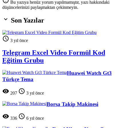
sentiment_neutral
Bu yazıya henüz yorum yapılmamıştır, yazı hakkındaki
düşüncelerinizi paylaşmaktan çekinmeyin.

Son Yazılar

3 yıl önce
Telegram Excel Video Formül Kod
Eğitim Grubu
Huawei Watch Gt3
Türkçe Tema


207
3 yıl önce
Borsa Takip Makinesi


336
6 yıl önce