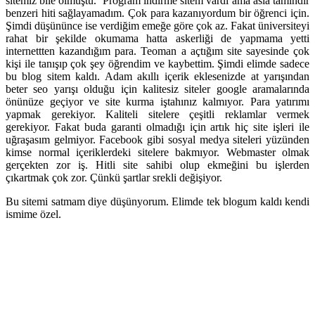
sitemiz bile olmuştu. Program indirme sitem vardı ama asla tamindir
benzeri hiti sağlayamadım. Çok para kazanıyordum bir öğrenci için.
Şimdi düşününce ise verdiğim emeğe göre çok az. Fakat üniversiteyi
rahat bir şekilde okumama hatta askerliği de yapmama yetti
internettten kazandığım para. Teoman a açtığım site sayesinde çok
kişi ile tanışıp çok şey öğrendim ve kaybettim. Şimdi elimde sadece
bu blog sitem kaldı. Adam akıllı içerik eklesenizde at yarışından
beter seo yarışı olduğu için kalitesiz siteler google aramalarında
önünüze geçiyor ve site kurma iştahınız kalmıyor. Para yatırımı
yapmak gerekiyor. Kaliteli sitelere çeşitli reklamlar vermek
gerekiyor. Fakat buda garanti olmadığı için artık hiç site işleri ile
uğraşasım gelmiyor. Facebook gibi sosyal medya siteleri yüzünden
kimse normal içeriklerdeki sitelere bakmıyor. Webmaster olmak
gerçekten zor iş. Hitli site sahibi olup ekmeğini bu işlerden
çıkartmak çok zor. Çünkü şartlar srekli değişiyor.
Bu sitemi satmam diye düşünyorum. Elimde tek blogum kaldı kendi
ismime özel.