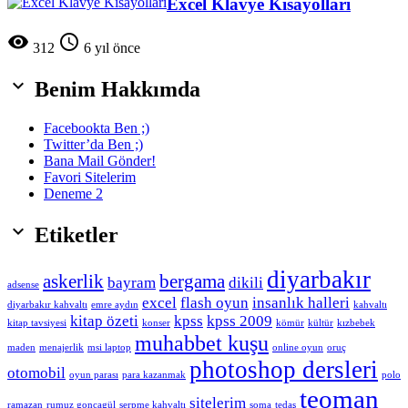
Excel Klavye Kısayolları


312
6 yıl önce

Benim Hakkımda
Facebookta Ben ;)
Twitter’da Ben ;)
Bana Mail Gönder!
Favori Sitelerim
Deneme 2

Etiketler
diyarbakır
askerlik
bergama
bayram
dikili
adsense
excel
flash oyun
insanlık halleri
diyarbakır kahvaltı
emre aydın
kahvaltı
kitap özeti
kpss
kpss 2009
kitap tavsiyesi
konser
kömür
kültür
kızbebek
muhabbet kuşu
maden
menajerlik
msi laptop
online oyun
oruç
photoshop dersleri
otomobil
oyun parası
para kazanmak
polo
teoman
sitelerim
ramazan
rumuz goncagül
serpme kahvaltı
soma
tedaş