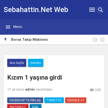
Sebahattin.Net Web


Menü
Günlügü
Borsa Takip Makinesi

Ana Sayfa
Kendim
Kızım 1 yaşına girdi
11 yıl önce
admin
tarafından

245
FACEBOOK'TA PAYLAŞ
TWEET'LE
GOOGLE +1
PINTEREST
MAIL