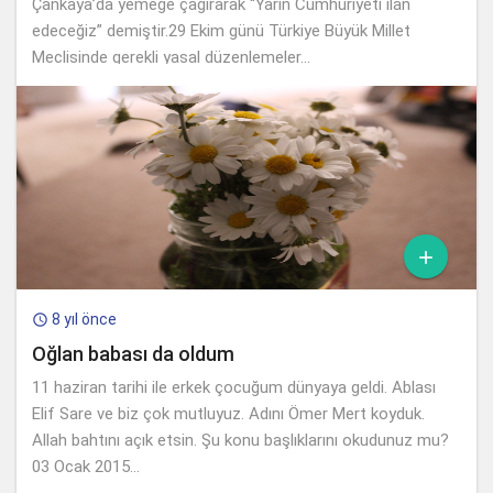
Çankaya’da yemeğe çağırarak “Yarın Cumhuriyeti ilan
edeceğiz” demiştir.29 Ekim günü Türkiye Büyük Millet
Meclisinde gerekli yasal düzenlemeler...

8 yıl önce

Oğlan babası da oldum
11 haziran tarihi ile erkek çocuğum dünyaya geldi. Ablası
Elif Sare ve biz çok mutluyuz. Adını Ömer Mert koyduk.
Allah bahtını açık etsin. Şu konu başlıklarını okudunuz mu?
03 Ocak 2015...