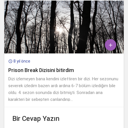

8 yıl önce

Prison Break Dizisini bitirdim
Dizi izlemeyen bana kendini izlettiren bir dizi. Her sezonunu
severek izledim bazen ardı ardına 6-7 bölüm izlediğim bile
oldu. 4. sezon sonunda dizi bitmişti. Sonradan ana
karakteri bir sebepten canlandırıp...
Bir Cevap Yazın