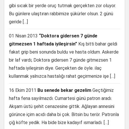
gibi sıcak bir yerde oruç tutmak gerçekten zor oluyor.
Bu günlere ulaştıran rabbimize şükürler olsun. 2 günü
geride […]
01 Nisan 2013
“Doktora gidersen 7 günde
gitmezsen 1 haftada iyileşirsin”
Kış bitti bahar geldi
fakat grip beni sonunda buldu ve hasta oldum. Askerde
bir laf vardı; Doktora gidersen 7 günde gitmezsen 1
haftada iyileşirsin diye. Gerçekten de öyle. ilaç
kullanmak yalnızca hastalığı rahat geçirmenize işe […]
16 Ekim 2011
Bu senede bekar gezelim
Geçtiğimiz
hafta fena sayılmazdı. Cumartesi günü patron aradı.
Akşam üstü şehit cenazesine gittik. Ağlayan annesini
görünce içim acıdı daha bi çok. Bitsin bu terör. Patronla
çiğ köfte yedik. Ha bide bize kadayıf ısmarladı. […]