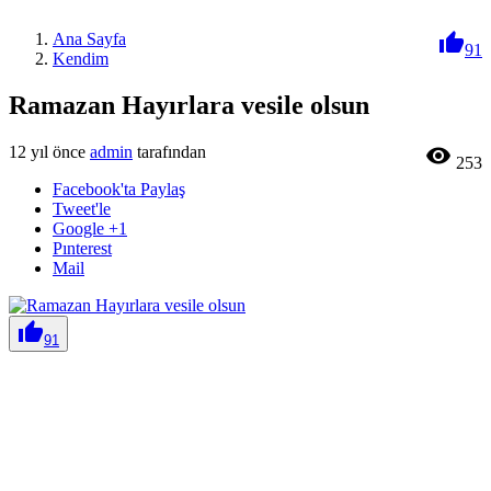
Ana Sayfa

91
Kendim
Ramazan Hayırlara vesile olsun
12 yıl önce
admin
tarafından

253
Facebook'ta Paylaş
Tweet'le
Google +1
Pınterest
Mail

91