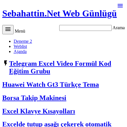

Sebahattin.Net Web Günlügü
Arama

Menü
Deneme 2
Weblist
Ajanda

Telegram Excel Video Formül Kod
Eğitim Grubu
Huawei Watch Gt3 Türkçe Tema
Borsa Takip Makinesi
Excel Klavye Kısayolları
Excelde tutup aşağı çekerek otomatik