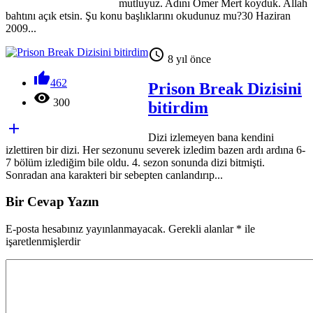
mutluyuz. Adını Ömer Mert koyduk. Allah
bahtını açık etsin. Şu konu başlıklarını okudunuz mu?30 Haziran
2009...

8 yıl önce

462
Prison Break Dizisini

300
bitirdim

Dizi izlemeyen bana kendini
izlettiren bir dizi. Her sezonunu severek izledim bazen ardı ardına 6-
7 bölüm izlediğim bile oldu. 4. sezon sonunda dizi bitmişti.
Sonradan ana karakteri bir sebepten canlandırıp...
Bir Cevap Yazın
E-posta hesabınız yayınlanmayacak. Gerekli alanlar
*
ile
işaretlenmişlerdir