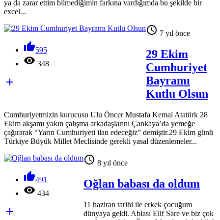
ya da zarar ettim bilmediğimin farkına vardığımda bu şekilde bir
excel...

7 yıl önce

595
29 Ekim

348
Cumhuriyet
Bayramı

Kutlu Olsun
Cumhuriyetmizin kurucusu Ulu Öncer Mustafa Kemal Atatürk 28
Ekim akşamı yakın çalışma arkadaşlarını Çankaya’da yemeğe
çağırarak “Yarın Cumhuriyeti ilan edeceğiz” demiştir.29 Ekim günü
Türkiye Büyük Millet Meclisinde gerekli yasal düzenlemeler...

8 yıl önce

491
Oğlan babası da oldum

434
11 haziran tarihi ile erkek çocuğum

dünyaya geldi. Ablası Elif Sare ve biz çok