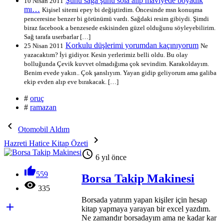
Şunu sağa şunu sola alıp maviyede boyadık
10 Nisan 2011
mı…
Kişisel sitemi epey bi değiştirdim. Öncesinde msn konuşma
penceresine benzer bi görünümü vardı. Sağdaki resim gibiydi. Şimdi
biraz facebook a benzesede eskisinden güzel olduğunu söyleyebilirim.
Sağ tarafa userbarlar […]
Korkulu düşlerimi yorumdan kaçınıyorum
25 Nisan 2011
Ne
yazacaktım? İyi gidiyor. Kesin yerlerimiz belli oldu. Bu olay
bolluğunda Çevik kuvvet olmadığıma çok sevindim. Karakoldayım.
Benim evede yakın.. Çok şanslıyım. Yayan gidip geliyorum ama galiba
ekip evden alıp eve bırakacak. […]
#
oruç
#
ramazan

Otomobil Aldım

Hazreti Hatice Kitap Özeti

6 yıl önce

559
Borsa Takip Makinesi

335
Borsada yatırım yapan kişiler için hesap

kitap yapmaya yarayan bir excel yazdım.
Ne zamandır borsadayım ama ne kadar kar