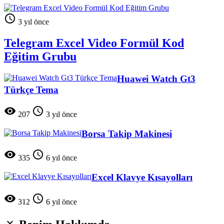

3 yıl önce
Telegram Excel Video Formül Kod
Eğitim Grubu
Huawei Watch Gt3
Türkçe Tema


207
3 yıl önce
Borsa Takip Makinesi


335
6 yıl önce
Excel Klavye Kısayolları


312
6 yıl önce
