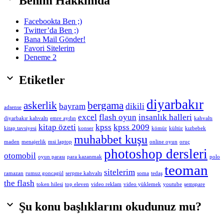
Benim Hakkımda
Facebookta Ben ;)
Twitter’da Ben ;)
Bana Mail Gönder!
Favori Sitelerim
Deneme 2

Etiketler
diyarbakır
askerlik
bergama
bayram
dikili
adsense
excel
flash oyun
insanlık halleri
diyarbakır kahvaltı
emre aydın
kahvaltı
kitap özeti
kpss
kpss 2009
kitap tavsiyesi
konser
kömür
kültür
kızbebek
muhabbet kuşu
maden
menajerlik
msi laptop
online oyun
oruç
photoshop dersleri
otomobil
oyun parası
para kazanmak
polo
teoman
sitelerim
ramazan
rumuz goncagül
serpme kahvaltı
soma
tedaş
the flash
token hilesi
top eleven
video reklam
video yüklemek
youtube
şemspare

Şu konu başlıklarını okudunuz mu?