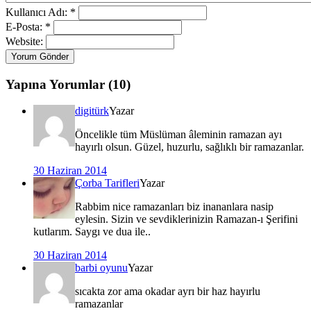
Kullanıcı Adı: *
E-Posta: *
Website:
Yorum Gönder
Yapına Yorumlar (10)
digitürk
Yazar
Öncelikle tüm Müslüman âleminin ramazan ayı
hayırlı olsun. Güzel, huzurlu, sağlıklı bir ramazanlar.
30 Haziran 2014
Çorba Tarifleri
Yazar
Rabbim nice ramazanları biz inananlara nasip
eylesin. Sizin ve sevdiklerinizin Ramazan-ı Şerifini
kutlarım. Saygı ve dua ile..
30 Haziran 2014
barbi oyunu
Yazar
sıcakta zor ama okadar ayrı bir haz hayırlu
ramazanlar