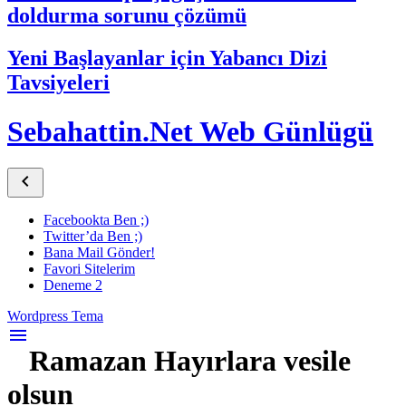
doldurma sorunu çözümü
Yeni Başlayanlar için Yabancı Dizi
Tavsiyeleri
Sebahattin.Net Web Günlügü

Facebookta Ben ;)
Twitter’da Ben ;)
Bana Mail Gönder!
Favori Sitelerim
Deneme 2
Wordpress Tema
menu
Ramazan Hayırlara vesile
olsun