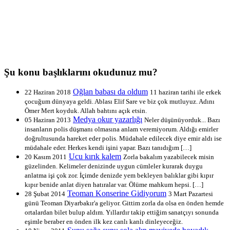
Şu konu başlıklarını okudunuz mu?
Oğlan babası da oldum
22 Haziran 2018
11 haziran tarihi ile erkek
çocuğum dünyaya geldi. Ablası Elif Sare ve biz çok mutluyuz. Adını
Ömer Mert koyduk. Allah bahtını açık etsin.
Medya okur yazarlığı
05 Haziran 2013
Neler düşünüyorduk... Bazı
insanların polis düşmanı olmasına anlam veremiyorum. Aldığı emirler
doğrultusunda hareket eder polis. Müdahale edilecek diye emir aldı ise
müdahale eder. Herkes kendi işini yapar. Bazı tanıdığım […]
Ucu kırık kalem
20 Kasım 2011
Zorla bakalım yazabilecek misin
güzelinden. Kelimeler denizinde uygun cümleler kurarak duygu
anlatma işi çok zor. İçimde denizde yem bekleyen balıklar gibi kıpır
kıpır benide anlat diyen hatıralar var. Ölüme mahkum hepsi. […]
Teoman Konserine Gidiyorum
28 Şubat 2014
3 Mart Pazartesi
günü Teoman Diyarbakır'a geliyor. Gittim zorla da olsa en önden hemde
ortalardan bilet bulup aldım. Yıllardır takip ettiğim sanatçıyı sonunda
eşimle beraber en önden ilk kez canlı kanlı dinleyeceğiz.