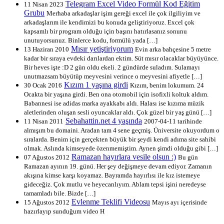
Telegram Excel Video Formül Kod Eğitim
11 Nisan 2023
Grubu
Merhaba arkadaşlar işim gereği excel ile çok ilgiliyim ve
arkadaşlarım ile kendimizi bu konuda geliştiriyoruz. Excel çok
kapsamlı bir program olduğu için başını hatırlasanız sonunu
unutuyorsunuz. Binlerce kodu, formülü yada […]
Mısır yetiştiriyorum
13 Haziran 2010
Evin arka bahçesine 5 metre
kadar bir sıraya evdeki darılardan ektim. Süt mısır olacaklar büyüyünce.
Bir heves işte :D 2 gün oldu ekeli. 2 gündürde suladım. Sulamayı
unutmazsam büyütüp meyvesini verince o meyvesini afiyetle […]
Kızım 1 yaşına girdi
30 Ocak 2016
Kızım, benim lokumum. 24
Ocakta bir yaşına girdi. Ben ona otomobil için isofixli koltuk aldım.
Babannesi ise adidas marka ayakkabı aldı. Halası ise kızıma müzik
aletlerinden oluşan sesli oyuncaklar aldı. Çok güzel bir yaş günü […]
Sebahattin.net 4 yaşında
11 Nisan 2011
2007-04-11 tarihinde
almışım bu domaini. Aradan tam 4 sene geçmiş. Üniversite okuyordum o
sıralarda. Benim için gerçekten büyük bir şeydi kendi adıma site sahibi
olmak. Aslında kimseyede özenmemiştim. Aynen şimdi olduğu gibi […]
Ramazan hayırlara vesile olsun :)
07 Ağustos 2012
Bu gün
Ramazan ayının 19. günü. Her şey değişmeye devam ediyor. Zamanın
akışına kimse karşı koyamaz. Bayramda hayırlısı ile kız istemeye
gideceğiz. Çok mutlu ve heyecanlıyım. Ablam tepsi işini neredeyse
tamamladı bile. Bizde […]
Evlenme Teklifi Videosu
15 Ağustos 2012
Mayıs ayı içerisinde
hazırlayıp sunduğum video H