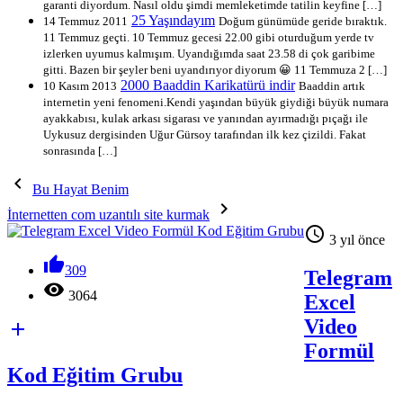
garanti diyordum. Nasıl oldu şimdi memleketimde tatilin keyfine […]
25 Yaşındayım
14 Temmuz 2011
Doğum günümüde geride bıraktık.
11 Temmuz geçti. 10 Temmuz gecesi 22.00 gibi oturduğum yerde tv
izlerken uyumus kalmışım. Uyandığımda saat 23.58 di çok garibime
gitti. Bazen bir şeyler beni uyandırıyor diyorum 😀 11 Temmuza 2 […]
2000 Baaddin Karikatürü indir
10 Kasım 2013
Baaddin artık
internetin yeni fenomeni.Kendi yaşından büyük giydiği büyük numara
ayakkabısı, kulak arkası sigarası ve yanından ayırmadığı pıçağı ile
Uykusuz dergisinden Uğur Gürsoy tarafından ilk kez çizildi. Fakat
sonrasında […]

Bu Hayat Benim

İnternetten com uzantılı site kurmak

3 yıl önce

309
Telegram

3064
Excel
Video

Formül
Kod Eğitim Grubu