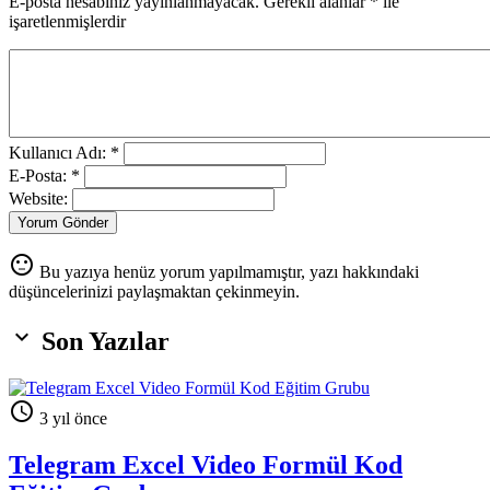
E-posta hesabınız yayınlanmayacak. Gerekli alanlar
*
ile
işaretlenmişlerdir
Kullanıcı Adı: *
E-Posta: *
Website:
Yorum Gönder
sentiment_neutral
Bu yazıya henüz yorum yapılmamıştır, yazı hakkındaki
düşüncelerinizi paylaşmaktan çekinmeyin.

Son Yazılar

3 yıl önce
Telegram Excel Video Formül Kod