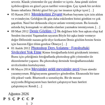
severiz. Klasik yöntemler ile çay demler ve içeriz. Ama şimdi sizlere
içebileceğiniz en güzel çayın tarifini vereceğim. Çay içmek bir zevktir.
İnsanı rahatlatır. Heleki güzel bir çay ise insanın içtikçe içesi […]
Memleketimi Ziyaret
05 Kasım 2011
Kurban bayramı için izin aldım
ve evimdeyim. Geldiğim ilk gün daha eskilerden birini gördüm ve çok
şaşırdım. Nasıl her defasında oluyor anlam veremiyorum. Bu konuda
aslında hiç konuşmak ve aklımda olanları yazmakta istemiyorum. […]
Deniz Gözlüm <3
09 Mart 2012
İlk değilsen bile Son aşkım olup kal
Senden öncesini Yaşamadım sayarım Böyle bir aşka ömür vermeye
değer Dillenirde nazara gelir diye korkarım Deniz gözlüm benim Senin
için hazırım Eğer ölüm gerekse Ölmeye […]
Photoshop Ders Anlatımı : Fotoğraftaki
01 Aralık 2012
Sivilceleri Yok Etme
Kimse fotoğraflarda kötü gözükmek istemez.
Bunu için çektiğimiz fotoğraflarda photoshop gibi yöntemler ile
düzenlemeler yaparız. Bu photoshop dersinde fotoğraflarınızdaki
sivilcelerden kurtuluyoruz.
Mevsimler geldi mevsimler geçti
06 Mayıs 2014
Uzun süredir
yazamıyorum. Bilgisayarımı garantiye gönderdim. Ekranında bir tane
ölü piksel vardı. Bluetooth u sorunluydu. Bir de mouse
seçiyordu.Bilgisayarım bazı fareleri çalıştırıyor bazı fareleri
çalıştırmıyor. Kendi […]
Ağustos 2026
P
S
Ç
P
C
C
P
1
2