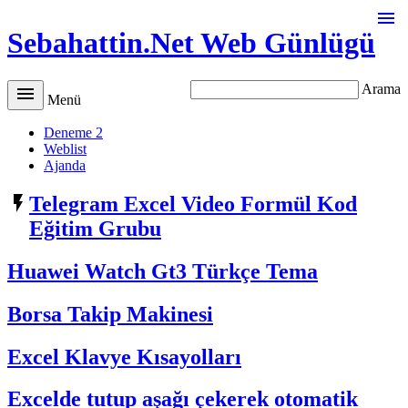

Sebahattin.Net Web Günlügü
Arama

Menü
Deneme 2
Weblist
Ajanda

Telegram Excel Video Formül Kod
Eğitim Grubu
Huawei Watch Gt3 Türkçe Tema
Borsa Takip Makinesi
Excel Klavye Kısayolları
Excelde tutup aşağı çekerek otomatik