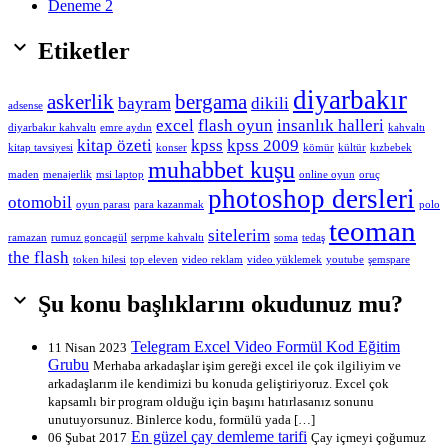
Deneme 2

Etiketler
diyarbakır
askerlik
bergama
bayram
dikili
adsense
excel
flash oyun
insanlık halleri
diyarbakır kahvaltı
emre aydın
kahvaltı
kitap özeti
kpss
kpss 2009
kitap tavsiyesi
konser
kömür
kültür
kızbebek
muhabbet kuşu
maden
menajerlik
msi laptop
online oyun
oruç
photoshop dersleri
otomobil
oyun parası
para kazanmak
polo
teoman
sitelerim
ramazan
rumuz goncagül
serpme kahvaltı
soma
tedaş
the flash
token hilesi
top eleven
video reklam
video yüklemek
youtube
şemspare

Şu konu başlıklarını okudunuz mu?
Telegram Excel Video Formül Kod Eğitim
11 Nisan 2023
Grubu
Merhaba arkadaşlar işim gereği excel ile çok ilgiliyim ve
arkadaşlarım ile kendimizi bu konuda geliştiriyoruz. Excel çok
kapsamlı bir program olduğu için başını hatırlasanız sonunu
unutuyorsunuz. Binlerce kodu, formülü yada […]
En güzel çay demleme tarifi
06 Şubat 2017
Çay içmeyi çoğumuz