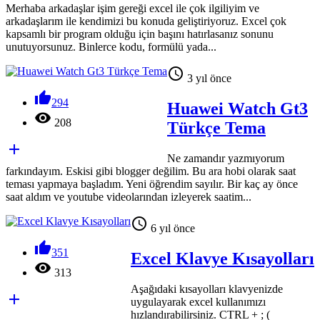
Merhaba arkadaşlar işim gereği excel ile çok ilgiliyim ve
arkadaşlarım ile kendimizi bu konuda geliştiriyoruz. Excel çok
kapsamlı bir program olduğu için başını hatırlasanız sonunu
unutuyorsunuz. Binlerce kodu, formülü yada...

3 yıl önce

294
Huawei Watch Gt3

208
Türkçe Tema

Ne zamandır yazmıyorum
farkındayım. Eskisi gibi blogger değilim. Bu ara hobi olarak saat
teması yapmaya başladım. Yeni öğrendim sayılır. Bir kaç ay önce
saat aldım ve youtube videolarından izleyerek saatim...

6 yıl önce

351
Excel Klavye Kısayolları

313
Aşağıdaki kısayolları klavyenizde

uygulayarak excel kullanımızı
hızlandırabilirsiniz. CTRL + ; (