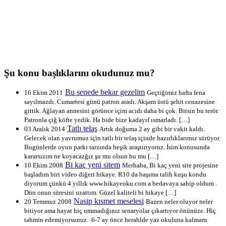
Şu konu başlıklarını okudunuz mu?
Bu senede bekar gezelim
16 Ekim 2011
Geçtiğimiz hafta fena
sayılmazdı. Cumartesi günü patron aradı. Akşam üstü şehit cenazesine
gittik. Ağlayan annesini görünce içim acıdı daha bi çok. Bitsin bu terör.
Patronla çiğ köfte yedik. Ha bide bize kadayıf ısmarladı. […]
Tatlı telaş
03 Aralık 2014
Artık doğuma 2 ay gibi bir vakit kaldı.
Gelecek olan yavrumuz için tatlı bir telaş içinde hazırlıklarımız sürüyor.
Bugünlerde oyun parkı tarzında beşik araştırıyoruz. İsim konusunda
kararsızım ne koyacazğız şu mu olsun bu mu […]
Bi kaç yeni sitem
10 Ekim 2008
Merhaba, Bi kaç yeni site projesine
başladım biri video diğeri hikaye. R10 da başıma talih kuşu kondu
diyorum çünkü 4 yıllık www.hikayeoku.com a bedavaya sahip oldum .
Dün onun süresini uzattım. Güzel kaliteli bi hikaye […]
Nasip kısmet meselesi
20 Temmuz 2008
Bazen neler oluyor neler
bitiyor ama hayat hiç ummadığınız senaryolar çıkartıyor önünüze. Hiç
tahmin edemiyorsunuz. 6-7 ay önce herahlde yaz okuluna kalmam