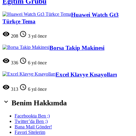
Eğitim Grubu
Huawei Watch Gt3
Türkçe Tema


208
3 yıl önce
Borsa Takip Makinesi


336
6 yıl önce
Excel Klavye Kısayolları


313
6 yıl önce

Benim Hakkımda
Facebookta Ben ;)
Twitter’da Ben ;)
Bana Mail Gönder!
Favori Sitelerim