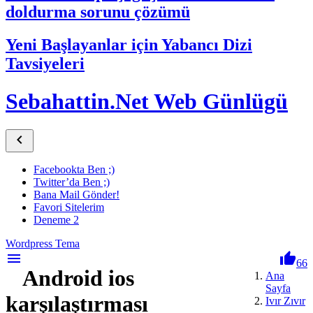
doldurma sorunu çözümü
Yeni Başlayanlar için Yabancı Dizi
Tavsiyeleri
Sebahattin.Net Web Günlügü

Facebookta Ben ;)
Twitter’da Ben ;)
Bana Mail Gönder!
Favori Sitelerim
Deneme 2
Wordpress Tema
menu

66
Android ios
Ana
Sayfa
karşılaştırması
Ivır Zıvır