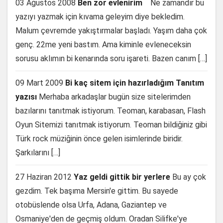
03 Ağustos 2008
Ben zor evlenirim
Ne zamandır bu
yazıyı yazmak için kıvama geleyim diye bekledim.
Malum çevremde yakıştırmalar başladı. Yaşım daha çok
genç. 22me yeni bastım. Ama kiminle evleneceksin
sorusu aklımın bi kenarında soru işareti. Bazen canım […]
09 Mart 2009
Bi kaç sitem için hazırladığım Tanıtım
yazısı
Merhaba arkadaşlar bugün size sitelerimden
bazılarını tanıtmak istiyorum. Teoman, karabasan, Flash
Oyun Sitemizi tanıtmak istiyorum. Teoman bildiğiniz gibi
Türk rock müziğinin önce gelen isimlerinde biridir.
Şarkılarını […]
27 Haziran 2012
Yaz geldi gittik bir yerlere
Bu ay çok
gezdim. Tek başıma Mersin'e gittim. Bu sayede
otobüslende olsa Urfa, Adana, Gaziantep ve
Osmaniye'den de geçmiş oldum. Oradan Silifke'ye