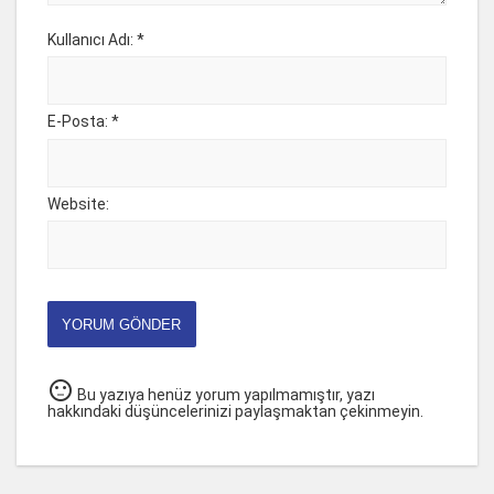
Kullanıcı Adı: *
E-Posta: *
Website:
YORUM GÖNDER
sentiment_neutral
Bu yazıya henüz yorum yapılmamıştır, yazı
hakkındaki düşüncelerinizi paylaşmaktan çekinmeyin.