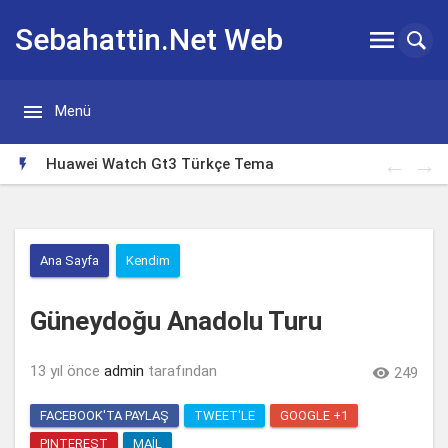
Sebahattin.Net Web


Menü
Günlügü
Huawei Watch Gt3 Türkçe Tema

Ana Sayfa
Kendim
Güneydoğu Anadolu Turu
13 yıl önce
admin
tarafından

249
FACEBOOK'TA PAYLAŞ
TWEET'LE
GOOGLE +1
PINTEREST
MAIL