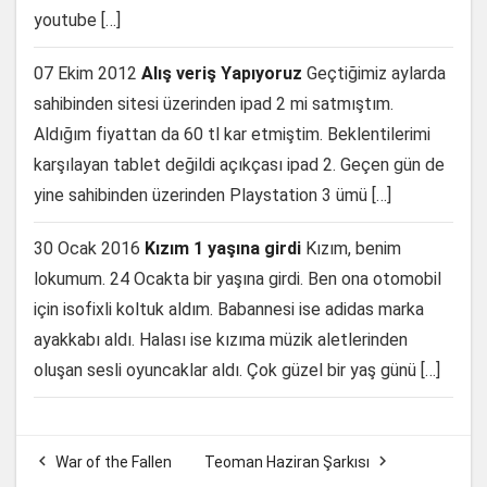
youtube […]
07 Ekim 2012
Alış veriş Yapıyoruz
Geçtiğimiz aylarda
sahibinden sitesi üzerinden ipad 2 mi satmıştım.
Aldığım fiyattan da 60 tl kar etmiştim. Beklentilerimi
karşılayan tablet değildi açıkçası ipad 2. Geçen gün de
yine sahibinden üzerinden Playstation 3 ümü […]
30 Ocak 2016
Kızım 1 yaşına girdi
Kızım, benim
lokumum. 24 Ocakta bir yaşına girdi. Ben ona otomobil
için isofixli koltuk aldım. Babannesi ise adidas marka
ayakkabı aldı. Halası ise kızıma müzik aletlerinden
oluşan sesli oyuncaklar aldı. Çok güzel bir yaş günü […]


War of the Fallen
Teoman Haziran Şarkısı