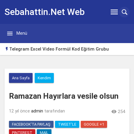
Sebahattin.Net Web


Menü
Günlügü
Telegram Excel Video Formül Kod Eğitim Grubu

Huawei Watch Gt3 Türkçe Tema
Borsa Takip Makinesi
Ana Sayfa
Kendim
Excel Klavye Kısayolları
Ramazan Hayırlara vesile olsun
Excelde tutup aşağı çekerek otomatik doldurma sorunu
çözümü
Yeni Başlayanlar için Yabancı Dizi Tavsiyeleri
12 yıl önce
admin
tarafından

254
FACEBOOK'TA PAYLAŞ
TWEET'LE
GOOGLE +1
PINTEREST
MAIL