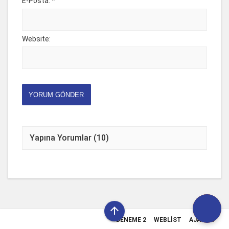
E-Posta: *
Website:
YORUM GÖNDER
Yapına Yorumlar (10)

DENEME 2
WEBLIST
AJANDA