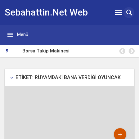
Sebahattin.Net Web


Menü
Günlügü
Borsa Takip Makinesi

ETIKET: RÜYAMDAKI BANA VERDIĞI OYUNCAK
keyboard_arrow_down
