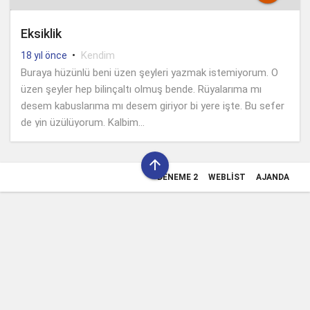
Eksiklik
•
Kendim
18 yıl önce
Buraya hüzünlü beni üzen şeyleri yazmak istemiyorum. O
üzen şeyler hep bilinçaltı olmuş bende. Rüyalarıma mı
desem kabuslarıma mı desem giriyor bi yere işte. Bu sefer
de yin üzülüyorum. Kalbim...

DENEME 2
WEBLIST
AJANDA