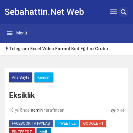
Sebahattin.Net Web


Menü
Günlügü
Telegram Excel Video Formül Kod Eğitim Grubu

Huawei Watch Gt3 Türkçe Tema
Borsa Takip Makinesi
Ana Sayfa
Kendim
Excel Klavye Kısayolları
Eksiklik
Excelde tutup aşağı çekerek otomatik doldurma sorunu
çözümü
Yeni Başlayanlar için Yabancı Dizi Tavsiyeleri
18 yıl önce
admin
tarafından

244
FACEBOOK'TA PAYLAŞ
TWEET'LE
GOOGLE +1
PINTEREST
MAIL