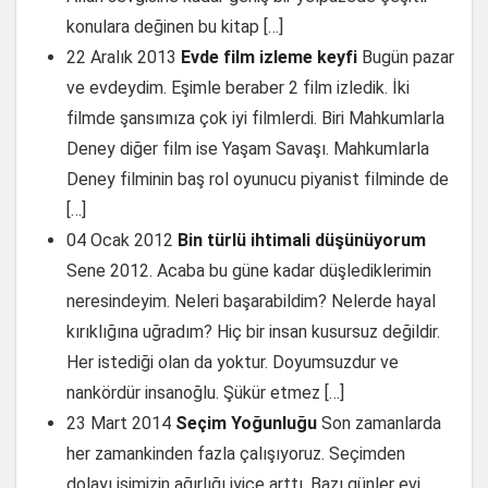
konulara değinen bu kitap […]
22 Aralık 2013
Evde film izleme keyfi
Bugün pazar
ve evdeydim. Eşimle beraber 2 film izledik. İki
filmde şansımıza çok iyi filmlerdi. Biri Mahkumlarla
Deney diğer film ise Yaşam Savaşı. Mahkumlarla
Deney filminin baş rol oyunucu piyanist filminde de
[…]
04 Ocak 2012
Bin türlü ihtimali düşünüyorum
Sene 2012. Acaba bu güne kadar düşlediklerimin
neresindeyim. Neleri başarabildim? Nelerde hayal
kırıklığına uğradım? Hiç bir insan kusursuz değildir.
Her istediği olan da yoktur. Doyumsuzdur ve
nankördür insanoğlu. Şükür etmez […]
23 Mart 2014
Seçim Yoğunluğu
Son zamanlarda
her zamankinden fazla çalışıyoruz. Seçimden
dolayı işimizin ağırlığı iyice arttı. Bazı günler evi