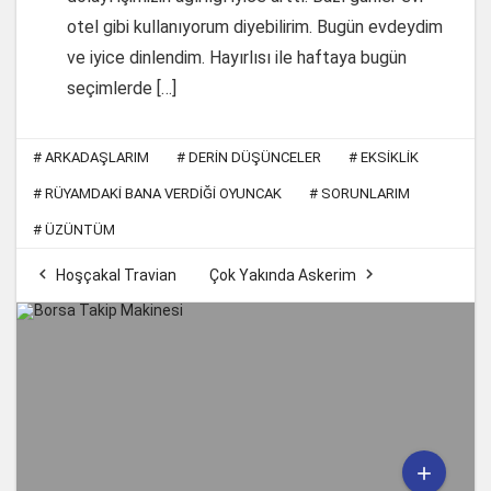
otel gibi kullanıyorum diyebilirim. Bugün evdeydim
ve iyice dinlendim. Hayırlısı ile haftaya bugün
seçimlerde […]
#
ARKADAŞLARIM
#
DERIN DÜŞÜNCELER
#
EKSIKLIK
#
RÜYAMDAKI BANA VERDIĞI OYUNCAK
#
SORUNLARIM
#
ÜZÜNTÜM


Hoşçakal Travian
Çok Yakında Askerim
