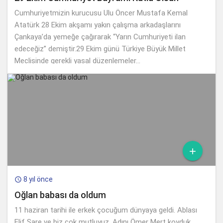
Cumhuriyetmizin kurucusu Ulu Öncer Mustafa Kemal
Atatürk 28 Ekim akşamı yakın çalışma arkadaşlarını
Çankaya’da yemeğe çağırarak “Yarın Cumhuriyeti ilan
edeceğiz” demiştir.29 Ekim günü Türkiye Büyük Millet
Meclisinde gerekli yasal düzenlemeler...

8 yıl önce

Oğlan babası da oldum
11 haziran tarihi ile erkek çocuğum dünyaya geldi. Ablası
Elif Sare ve biz çok mutluyuz. Adını Ömer Mert koyduk.