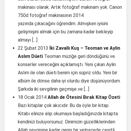
makinası olarak. Artık fotoğraf makinam yok. Canon
750d fotoğraf makinasının 2014
yazında çıkacağını öğrendim. Almışken iyisini
gelişmişini almak için bu zamana kadar bekleyip
almayı […]
22 Şubat 2013
İki Zavallı Kuş – Teoman ve Aylin
Aslım Düeti
Teoman müziğe geri döndüğünü ve
konserler vereceğini açıklamıştı. Yeni çıkan Aylin
Aslım ile olan düeti benim için süpriz oldu. Yeni bir
albüm ile dönse daha iyi olurdu diye düşünüyordum.
Şarkıda iki sevgilinin geçmişe ve […]
18 Ocak 2014
Allah de Ötesini Bırak Kitap Özeti
Bazı kitaplar çok akıcıdır. Bu da öyle bir kitap.
Kitabı elinize alıp okumaya başladığınızda kitapta
kendinizi buluyorsunuz. Dinimizin güzelliklerinden
Allah sevgisine kadar geniş bir yelpazede çeşitli