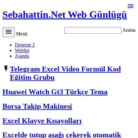

Sebahattin.Net Web Günlügü
Arama

Menü
Deneme 2
Weblist
Ajanda

Telegram Excel Video Formül Kod
Eğitim Grubu
Huawei Watch Gt3 Türkçe Tema
Borsa Takip Makinesi
Excel Klavye Kısayolları
Excelde tutup aşağı çekerek otomatik