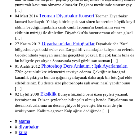
yumurtalı kavurma olmazsa olmazdır. Dağkapı mevkiinde sınırsız çay
[…]
Teoman Diyarbakır Konseri
04 Mart 2014
Teoman Diyarbakır
konseri harikaydı. Yaklaşık bir buçuk saat süren konserden büyük keyif
aldım. Sevdiğim şarkıları canlı canlı Teoman'ın kendisinin sesi ve
ekibinin müziği ile dinledim. Diyarbakır'da huzur ortamı olunca güzel
[…]
Diyarbakır’dan Fotoğraflar
27 Kasım 2012
Diyarbakır'da "Sur"
bölgesinde çok eski evler var. Dar gelirli vatandaşlar kalıyor bu evlerde.
Gecekonduda yaşayan insanlar gerçekten yoksul. Bir çok tarihi bina da
bu bölgede yer alıyor. Sonrasında yeşil gözlü sarı sarman […]
Photoshop Ders Anlatımı : Işık Ayarlamaları
01 Aralık 2012
720p çözünürlükte izlemenizi tavsiye ederim. Çektiğiniz fotoğraf
karanlık çıktıysa bunun ışığını ayarlayarak daha açık bir fotoğraf elde
edebilirsiniz. Bu derste size photoshopta ışık ayarı nasıl yapılır bunu
[…]
Eksiklik
02 Eylül 2008
Buraya hüzünlü beni üzen şeyleri yazmak
istemiyorum. O üzen şeyler hep bilinçaltı olmuş bende. Rüyalarıma mı
desem kabuslarıma mı desem giriyor bi yere işte. Bu sefer de yin
üzülüyorum. Kalbim ağrıyor. Kalp ağrısı dediğimde […]
#
atama
#
diyarbakır
#
kura