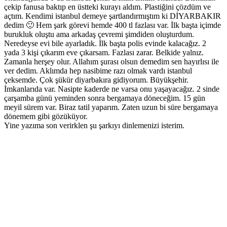
çekip fanusa baktıp en üstteki kurayı aldım. Plastiğini çözdüm ve
açtım. Kendimi istanbul demeye şartlandırmıştım ki DİYARBAKIR
dedim 🙂 Hem şark görevi hemde 400 tl fazlası var. İlk başta içimde
burukluk oluştu ama arkadaş çevremi şimdiden oluşturdum.
Neredeyse evi bile ayarladık. İlk başta polis evinde kalacağız. 2
yada 3 kişi çıkarım eve çıkarsam. Fazlası zarar. Belkide yalnız.
Zamanla herşey olur. Allahım şurası olsun demedim sen hayırlısı ile
ver dedim. Aklımda hep nasibime razı olmak vardı istanbul
çeksemde. Çok şükür diyarbakıra gidiyorum. Büyükşehir.
İmkanlarıda var. Nasipte kaderde ne varsa onu yaşayacağız. 2 sinde
çarşamba günü yeminden sonra bergamaya döneceğim. 15 gün
meyil sürem var. Biraz tatil yaparım. Zaten uzun bi süre bergamaya
dönemem gibi gözüküyor.
Yine yazıma son verirklen şu şarkıyı dinlemenizi isterim.