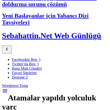
doldurma sorunu çözümü
Yeni Başlayanlar için Yabancı Dizi
Tavsiyeleri
Sebahattin.Net Web Günlügü

Facebookta Ben ;)
Twitter’da Ben ;)
Bana Mail Gönder!
Favori Sitelerim
Deneme 2
Wordpress Tema
menu
Atamalar yapıldı yolculuk
varç