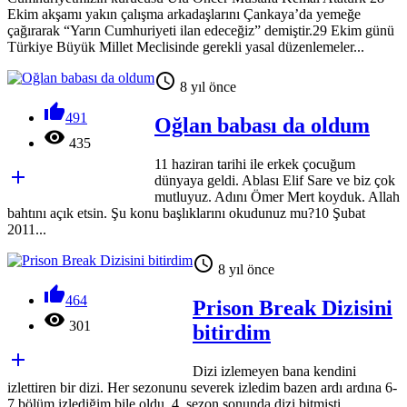
Ekim akşamı yakın çalışma arkadaşlarını Çankaya’da yemeğe
çağırarak “Yarın Cumhuriyeti ilan edeceğiz” demiştir.29 Ekim günü
Türkiye Büyük Millet Meclisinde gerekli yasal düzenlemeler...

8 yıl önce

491
Oğlan babası da oldum

435
11 haziran tarihi ile erkek çocuğum

dünyaya geldi. Ablası Elif Sare ve biz çok
mutluyuz. Adını Ömer Mert koyduk. Allah
bahtını açık etsin. Şu konu başlıklarını okudunuz mu?10 Şubat
2011...

8 yıl önce

464
Prison Break Dizisini

301
bitirdim

Dizi izlemeyen bana kendini
izlettiren bir dizi. Her sezonunu severek izledim bazen ardı ardına 6-
7 bölüm izlediğim bile oldu. 4. sezon sonunda dizi bitmişti.