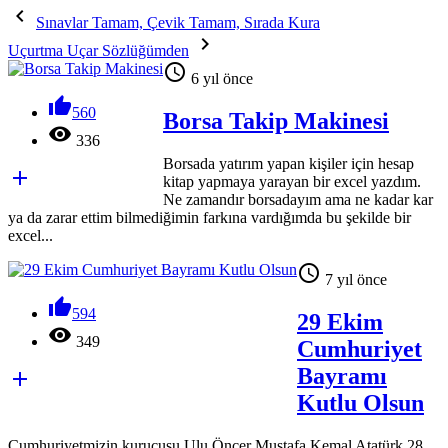

Sınavlar Tamam, Çevik Tamam, Sırada Kura

Uçurtma Uçar Sözlüğümden

6 yıl önce

560
Borsa Takip Makinesi

336
Borsada yatırım yapan kişiler için hesap

kitap yapmaya yarayan bir excel yazdım.
Ne zamandır borsadayım ama ne kadar kar
ya da zarar ettim bilmediğimin farkına vardığımda bu şekilde bir
excel...

7 yıl önce

594
29 Ekim

349
Cumhuriyet
Bayramı

Kutlu Olsun
Cumhuriyetmizin kurucusu Ulu Öncer Mustafa Kemal Atatürk 28