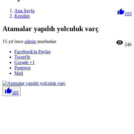
Ana Sayfa

103
Kendim
Atamalar yapıldı yolculuk varç
15 yıl önce
admin
tarafından

246
Facebook'ta Paylaş
Tweet'le
Google +1
Pınterest
Mail

103