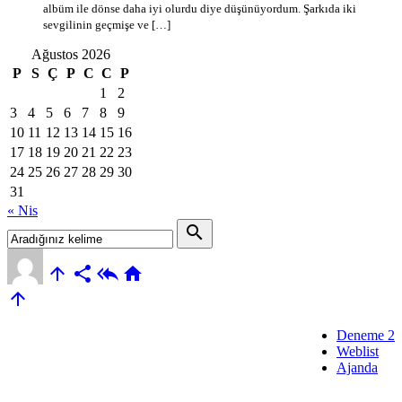
albüm ile dönse daha iyi olurdu diye düşünüyordum. Şarkıda iki
sevgilinin geçmişe ve […]
Ağustos 2026
P
S
Ç
P
C
C
P
1
2
3
4
5
6
7
8
9
10
11
12
13
14
15
16
17
18
19
20
21
22
23
24
25
26
27
28
29
30
31
« Nis
search





Deneme 2
Weblist
Ajanda