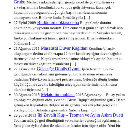
Grubu
Merhaba arkadaşlar işim gereği excel ile çok ilgiliyim ve
arkadaşlarım ile kendimizi bu konuda geliştiriyoruz. Excel çok
kapsamlı bir program olduğu için başını hatırlasanız sonunu
unutuyorsunuz. Binlerce kodu, formülü yada […]
Bi dönüm noktası daha
27 Eylül 2009
Bu günlerde dönüm
noktalarımı yaşıyorum sanırım. Dün cumartesi günü ehliyet almak için
direksiyon sınavına girdim sanırım başarılı da oldum. Sinyaler tamam,
fireksiyon hakimiyeti tamam geri sürüş tamam. Bi saha dönerken
önümden […]
Masaüstü Duvar Kağıtları
21 Ağustos 2011
Kendime bi arşiv
oluşturayım dedim ve ilk etapta 12 tane kendi seçtiğim duvar kağıdını
siteme yükledim. Küçük resimlerin üstüne tıklayarak orjinal botuttaki
masaüstü duvar kağıtları resimlerini […]
Geleceğe Dönüş Oyunu
27 Ekim 2011
İşten fırsat bulup eve
geldiğimde can sıkıntısını giderme yolu olarak oyun oynamaya
başladım. Televizyon izlemeyi pek sevmem. Geleceğe dönüş benim
küçüklüğümde zevkle izlediğim televizyon serilerindendi. Sinema
olarakta üçlemesi […]
Melatonin muhtacı
30 Ağustos 2015
2015 Ağustos ayı... Bu ay yakın
arkadaşımn düğünü oldu, evlendi. Bizde Ürgüp'e düğününe gittik.Hazır
gitmişken Kapadokya Bölgesi'ni de gezdik. Yer altı şehri gerçekten
etkileyici idi. Balonları göremedik. Sabaha karşı […]
İki Zavallı Kuş – Teoman ve Aylin Aslım Düeti
22 Şubat 2013
Teoman müziğe geri döndüğünü ve konserler vereceğini açıklamıştı.
Yeni çıkan Aylin Aslım ile olan düeti benim için süpriz oldu. Yeni bir