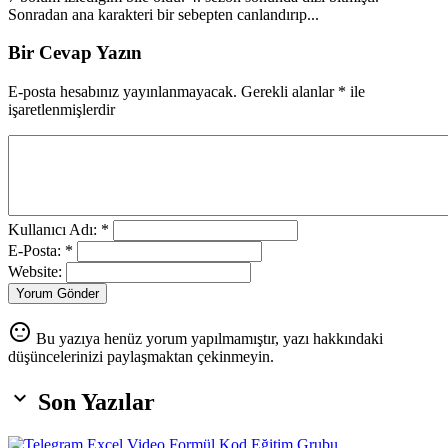
Sonradan ana karakteri bir sebepten canlandırıp...
Bir Cevap Yazın
E-posta hesabınız yayınlanmayacak. Gerekli alanlar
*
ile
işaretlenmişlerdir
Kullanıcı Adı: *
E-Posta: *
Website:
Yorum Gönder
sentiment_neutral
Bu yazıya henüz yorum yapılmamıştır, yazı hakkındaki
düşüncelerinizi paylaşmaktan çekinmeyin.

Son Yazılar