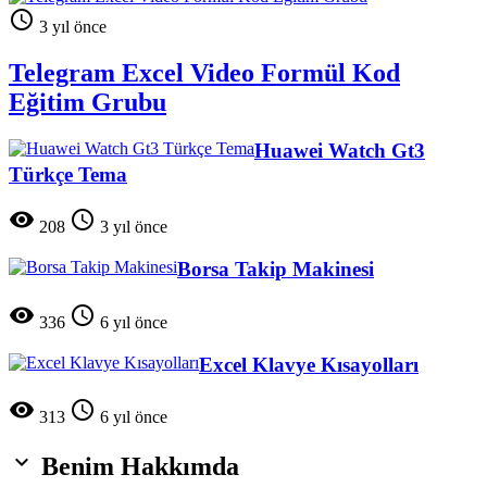

3 yıl önce
Telegram Excel Video Formül Kod
Eğitim Grubu
Huawei Watch Gt3
Türkçe Tema


208
3 yıl önce
Borsa Takip Makinesi


336
6 yıl önce
Excel Klavye Kısayolları


313
6 yıl önce

Benim Hakkımda