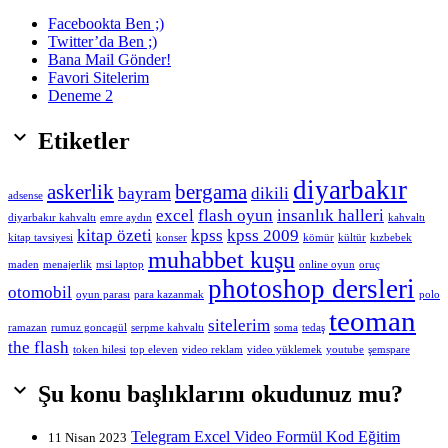
Facebookta Ben ;)
Twitter’da Ben ;)
Bana Mail Gönder!
Favori Sitelerim
Deneme 2

Etiketler
diyarbakır
askerlik
bergama
bayram
dikili
adsense
excel
flash oyun
insanlık halleri
diyarbakır kahvaltı
emre aydın
kahvaltı
kitap özeti
kpss
kpss 2009
kitap tavsiyesi
konser
kömür
kültür
kızbebek
muhabbet kuşu
maden
menajerlik
msi laptop
online oyun
oruç
photoshop dersleri
otomobil
oyun parası
para kazanmak
polo
teoman
sitelerim
ramazan
rumuz goncagül
serpme kahvaltı
soma
tedaş
the flash
token hilesi
top eleven
video reklam
video yüklemek
youtube
şemspare

Şu konu başlıklarını okudunuz mu?
Telegram Excel Video Formül Kod Eğitim
11 Nisan 2023