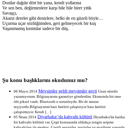
Dostlar dağılır dört bir yana, kendi yollarına
Ve sen ben, değirmenlere karşı bile bile birer yitik
Savaşçı,
Akarız dereler gibi denizlere, belki de en güzeli böyle…
Uçurma uçar sözlüğümden, geri gelmeyecek bir kuş
Yaşanmamış kırıntılar sadece bir düş.
Şu konu başlıklarını okudunuz mu?
Mevsimler geldi mevsimler geçti
06 Mayıs 2014
Uzun süredir
yazamıyorum. Bilgisayarımı garantiye gönderdim. Ekranında bir tane
ölü piksel vardı. Bluetooth u sorunluydu. Bir de mouse
seçiyordu.Bilgisayarım bazı fareleri çalıştırıyor bazı fareleri
çalıştırmıyor. Kendi […]
Diyarbakır’da kahvaltı kültürü
05 Nisan 2014
Diyarbakır'da harika
bir kahvaltı kültürü var. Çeşit konusunda oldukça zengin serpme
kahvaltıları ile meşhur. Çeşitli peynirler, zeytinler ve reçellerin yanında