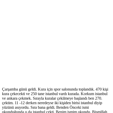
Çarşamba günü geldi. Kura için spor salonunda toplandık. 470 kişi
kura çekecekti ve 250 tane istanbul vardı kurada. Korkum istanbul
ve ankara çekmek. Sırayla kuralar çekilmeye başlandı ben 270.
çektim. 11 -12 derken neredeyse iki kişiden birisi istanbul diyip
yüzünü asıyordu. Sıra bana geldi. Benden Önceki ismi
okunduğunda o da istanbul çekti. Benim ismim okundu. Bismillah