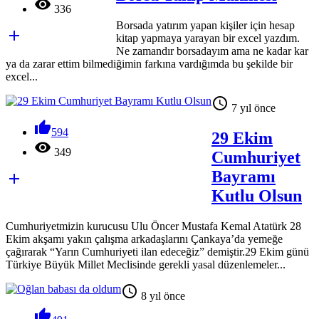

336
Borsada yatırım yapan kişiler için hesap

kitap yapmaya yarayan bir excel yazdım.
Ne zamandır borsadayım ama ne kadar kar
ya da zarar ettim bilmediğimin farkına vardığımda bu şekilde bir
excel...

7 yıl önce

594
29 Ekim

349
Cumhuriyet
Bayramı

Kutlu Olsun
Cumhuriyetmizin kurucusu Ulu Öncer Mustafa Kemal Atatürk 28
Ekim akşamı yakın çalışma arkadaşlarını Çankaya’da yemeğe
çağırarak “Yarın Cumhuriyeti ilan edeceğiz” demiştir.29 Ekim günü
Türkiye Büyük Millet Meclisinde gerekli yasal düzenlemeler...

8 yıl önce
