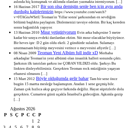
aslında hiç konuşmak ve aklımda olanları yazmakta istemiyorum. […]
Bir son olsa demiştin senle ben için aynı anda
16 Haziran 2017
durduğu kalplerimizin
https://www.youtube.com/watch?
v=0TAGiuWSrtU Teoman'ın 'Yıllar sonra' şarkısından en sevdiğim
bölümü başlıkta paylaştım. Dinlemenizi tavsiye ederim. Bir kaç kereden
sonra bağımlılık yapıyor.
Mısır yetiştiriyorum
13 Haziran 2010
Evin arka bahçesine 5 metre
kadar bir sıraya evdeki darılardan ektim. Süt mısır olacaklar büyüyünce.
Bir heves işte :D 2 gün oldu ekeli. 2 gündürde suladım. Sulamayı
unutmazsam büyütüp meyvesini verince o meyvesini afiyetle […]
Teoman Yeni Albüm full indir xD
08 Nisan 2009
Merhaba
arkadaşlar Teoman'ın yeni albümü olan insanlık halleri sonunda çıktı.
Şarkının ilk tanıtılan şarkısı ise ÇOBAN YILDIZI oldu. Şarkıyı Bu
linkten dinleyebilirsiniz. Gerçekten Teoman rock müziğinin yaşayan
efsanesi olmasını […]
Böyle olduğumda gelir bahar
15 Mart 2012
Tam bir sene önce
bugün 15 martta mesleğe başlamıştım. Aradan 1 sene geçmiş bile.
Zaman çok hızlıca akıp geçiyor farkında değiliz. Hayat süprizlerle dolu
gerçekten. Cumartesi günü uçakla İstanbul'a gideceğim. Aşkımla gezip
[…]
Ağustos 2026
P
S
Ç
P
C
C
P
1
2
3
4
5
6
7
8
9