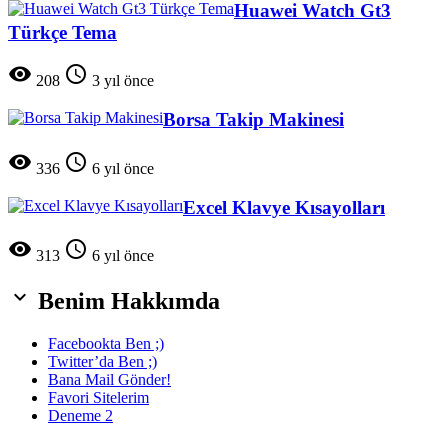
Huawei Watch Gt3
Türkçe Tema


208
3 yıl önce
Borsa Takip Makinesi


336
6 yıl önce
Excel Klavye Kısayolları


313
6 yıl önce

Benim Hakkımda
Facebookta Ben ;)
Twitter’da Ben ;)
Bana Mail Gönder!
Favori Sitelerim
Deneme 2