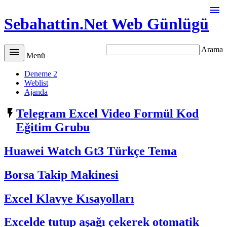

Sebahattin.Net Web Günlügü
Arama

Menü
Deneme 2
Weblist
Ajanda

Telegram Excel Video Formül Kod
Eğitim Grubu
Huawei Watch Gt3 Türkçe Tema
Borsa Takip Makinesi
Excel Klavye Kısayolları
Excelde tutup aşağı çekerek otomatik