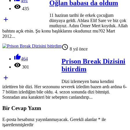
491
Oğlan babası da oldum

435
11 haziran tarihi ile erkek çocuğum

dünyaya geldi. Ablası Elif Sare ve biz çok
mutluyuz. Adını Ömer Mert koyduk. Allah
bahtını açık etsin. Şu konu başlıklarını okudunuz mu?02 Mart
2012...

8 yıl önce

464
Prison Break Dizisini

301
bitirdim

Dizi izlemeyen bana kendini
izlettiren bir dizi. Her sezonunu severek izledim bazen ardı ardına 6-
7 bölüm izlediğim bile oldu. 4. sezon sonunda dizi bitmişti.
Sonradan ana karakteri bir sebepten canlandırıp...
Bir Cevap Yazın
E-posta hesabınız yayınlanmayacak. Gerekli alanlar
*
ile
işaretlenmişlerdir