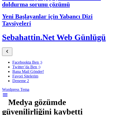
doldurma sorunu çözümü
Yeni Başlayanlar için Yabancı Dizi
Tavsiyeleri
Sebahattin.Net Web Günlügü

Facebookta Ben ;)
Twitter’da Ben ;)
Bana Mail Gönder!
Favori Sitelerim
Deneme 2
Wordpress Tema
menu
Medya gözümde
güvenilirliğini kaybetti