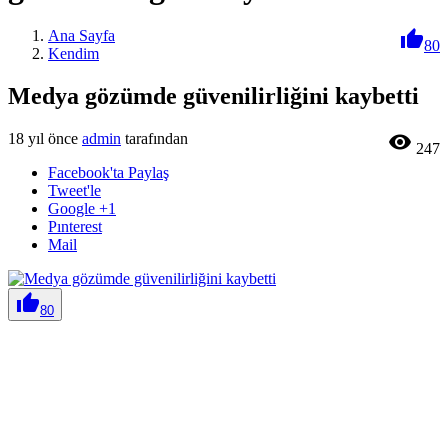
Ana Sayfa

80
Kendim
Medya gözümde güvenilirliğini kaybetti
18 yıl önce
admin
tarafından

247
Facebook'ta Paylaş
Tweet'le
Google +1
Pınterest
Mail

80