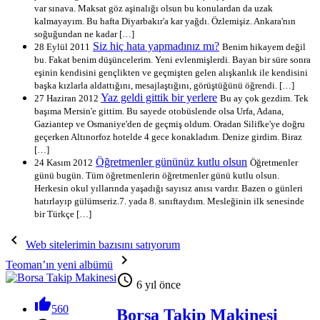
var sınava. Maksat göz aşinalığı olsun bu konulardan da uzak
kalmayayım. Bu hafta Diyarbakır'a kar yağdı. Özlemişiz. Ankara'nın
soğuğundan ne kadar […]
Siz hiç hata yapmadınız mı?
28 Eylül 2011
Benim hikayem değil
bu. Fakat benim düşüncelerim. Yeni evlenmişlerdi. Bayan bir süre sonra
eşinin kendisini gençlikten ve geçmişten gelen alışkanlık ile kendisini
başka kızlarla aldattığını, mesajlaştığını, görüştüğünü öğrendi. […]
Yaz geldi gittik bir yerlere
27 Haziran 2012
Bu ay çok gezdim. Tek
başıma Mersin'e gittim. Bu sayede otobüslende olsa Urfa, Adana,
Gaziantep ve Osmaniye'den de geçmiş oldum. Oradan Silifke'ye doğru
geçerken Altınorfoz hotelde 4 gece konakladım. Denize girdim. Biraz
[…]
Öğretmenler gününüz kutlu olsun
24 Kasım 2012
Öğretmenler
günü bugün. Tüm öğretmenlerin öğretmenler günü kutlu olsun.
Herkesin okul yıllarında yaşadığı sayısız anısı vardır. Bazen o günleri
hatırlayıp gülümseriz.7. yada 8. sınıftaydım. Mesleğinin ilk senesinde
bir Türkçe […]

Web sitelerimin bazısını satıyorum

Teoman’ın yeni albümü

6 yıl önce

560
Borsa Takip Makinesi