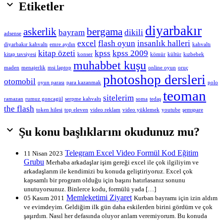

Etiketler
diyarbakır
askerlik
bergama
bayram
dikili
adsense
excel
flash oyun
insanlık halleri
diyarbakır kahvaltı
emre aydın
kahvaltı
kitap özeti
kpss
kpss 2009
kitap tavsiyesi
konser
kömür
kültür
kızbebek
muhabbet kuşu
maden
menajerlik
msi laptop
online oyun
oruç
photoshop dersleri
otomobil
oyun parası
para kazanmak
polo
teoman
sitelerim
ramazan
rumuz goncagül
serpme kahvaltı
soma
tedaş
the flash
token hilesi
top eleven
video reklam
video yüklemek
youtube
şemspare

Şu konu başlıklarını okudunuz mu?
Telegram Excel Video Formül Kod Eğitim
11 Nisan 2023
Grubu
Merhaba arkadaşlar işim gereği excel ile çok ilgiliyim ve
arkadaşlarım ile kendimizi bu konuda geliştiriyoruz. Excel çok
kapsamlı bir program olduğu için başını hatırlasanız sonunu
unutuyorsunuz. Binlerce kodu, formülü yada […]
Memleketimi Ziyaret
05 Kasım 2011
Kurban bayramı için izin aldım
ve evimdeyim. Geldiğim ilk gün daha eskilerden birini gördüm ve çok
şaşırdım. Nasıl her defasında oluyor anlam veremiyorum. Bu konuda