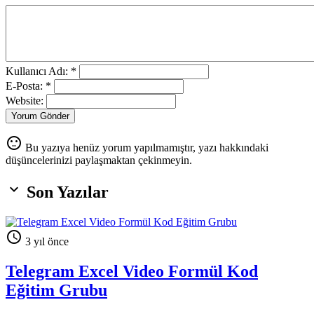
Kullanıcı Adı: *
E-Posta: *
Website:
Yorum Gönder
sentiment_neutral
Bu yazıya henüz yorum yapılmamıştır, yazı hakkındaki
düşüncelerinizi paylaşmaktan çekinmeyin.

Son Yazılar

3 yıl önce
Telegram Excel Video Formül Kod
Eğitim Grubu