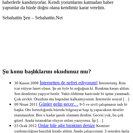
haberlerle kandırıyorlar. Kendi yorumlarını katmadan haber
yapsınlar da bizde doğru olana kendimiz karar verelim.
Sebahattin Şen – Sebahattin.Net
Şu konu başlıklarını okudunuz mu?
İnternetten de nefret ediyorum!
30 Kasım 2008
İnternetmiş. Kim
icat ettiyse lanet olsun. Şu an öyle bi soğuğum ki. Bırakma kararı aldım.
Son demlerini yaşıyor benle. Vakit öldürme haricinde bi işime yaramadı.
Çok zevkli. Oturdum mu başından kalkamıyorum. İnternetle sosyal […]
Günler gelip geçer…
09 Nisan 2011
9-5 ve sivil çalışmanın tadı bi
başka. Oto hırsızlığında büroda bilgisayar başı iş yapacaksın deseler
inanmazdım. Ben o kadar şanslı olamam derdim. Gecesi yok, bu çok
güzel. Arada tutanaklar oluyor onları yazıyoruz. İşi […]
Onlar bile ağır bıraktım denize
23 Ocak 2012
Komiser
yardımcılığına hazırlık kitabı aldım. Arada çalışıyorum. 3 seneden fazla