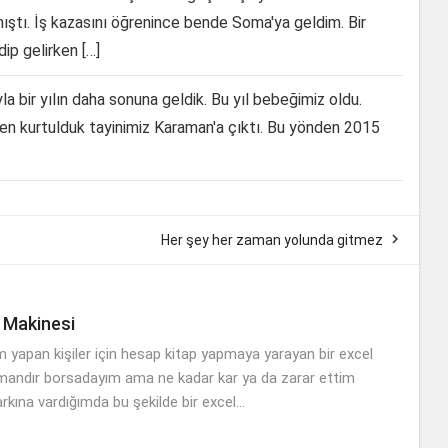
ştı. İş kazasını öğrenince bende Soma'ya geldim. Bir
ip gelirken […]
yla bir yılın daha sonuna geldik. Bu yıl bebeğimiz oldu.
erden kurtulduk tayinimiz Karaman'a çıktı. Bu yönden 2015

Her şey her zaman yolunda gitmez
 Makinesi
m yapan kişiler için hesap kitap yapmaya yarayan bir excel
mandır borsadayım ama ne kadar kar ya da zarar ettim
rkına vardığımda bu şekilde bir excel...