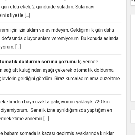
2 gün oldu ekeli. 2 gündürde suladım. Sulamayı
i afiyetle […]
amı için izin aldım ve evimdeyim. Geldiğim ilk gün daha
er defasında oluyor anlam veremiyorum. Bu konuda aslında
yorum. […]
 otomatik doldurma sorunu çözümü
İş yerinde
nin sağ alt kulağından aşağı çekerek otomatik doldurma
 işlevlerin geldiğini gördüm. Biraz kurcaladım ama düzeltme
ketimden baya uzakta çalışıyorum yaklaşık 720 km
diyemiyorum. Senelik izne ayrıldığımızda yaptığım en
memleketime annemin […]
 babam somada iş kazası geçirmiş ayaklarında kırıklar