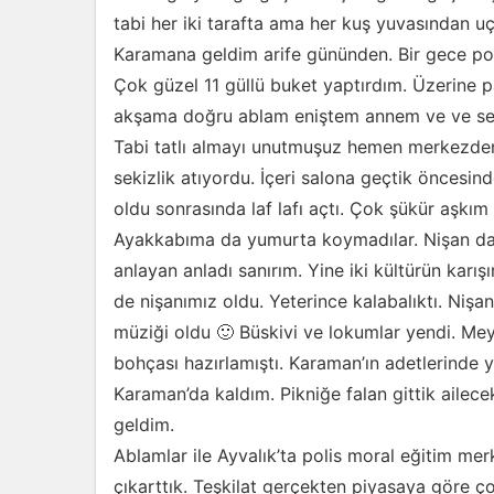
tabi her iki tarafta ama her kuş yuvasından u
Karamana geldim arife gününden. Bir gece polis
Çok güzel 11 güllü buket yaptırdım. Üzerine p
akşama doğru ablam eniştem annem ve ve selim
Tabi tatlı almayı unutmuşuz hemen merkezden 
sekizlik atıyordu. İçeri salona geçtik öncesinde 
oldu sonrasında laf lafı açtı. Çok şükür aşk
Ayakkabıma da yumurta koymadılar. Nişan da
anlayan anladı sanırım. Yine iki kültürün karı
de nişanımız oldu. Yeterince kalabalıktı. Niş
müziği oldu 🙂 Büskivi ve lokumlar yendi. Meyv
bohçası hazırlamıştı. Karaman’ın adetlerinde 
Karaman’da kaldım. Pikniğe falan gittik aile
geldim.
Ablamlar ile Ayvalık’ta polis moral eğitim mer
çıkarttık. Teşkilat gerçekten piyasaya göre ç