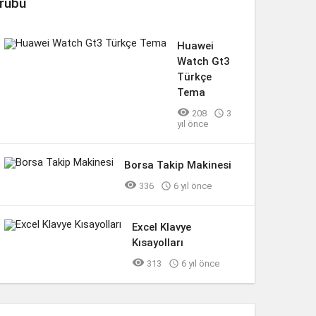
rubu
Huawei
Watch Gt3
Türkçe
Tema

208

3
yıl önce
Borsa Takip Makinesi

336

6 yıl önce
Excel Klavye
Kısayolları

313

6 yıl önce