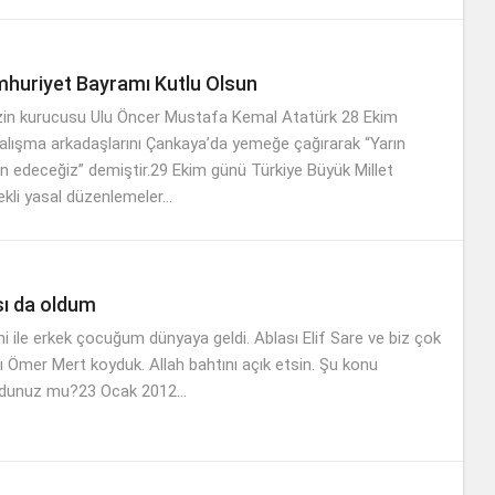
huriyet Bayramı Kutlu Olsun
in kurucusu Ulu Öncer Mustafa Kemal Atatürk 28 Ekim
alışma arkadaşlarını Çankaya’da yemeğe çağırarak “Yarın
an edeceğiz” demiştir.29 Ekim günü Türkiye Büyük Millet
kli yasal düzenlemeler...
ı da oldum
hi ile erkek çocuğum dünyaya geldi. Ablası Elif Sare ve biz çok
ı Ömer Mert koyduk. Allah bahtını açık etsin. Şu konu
kudunuz mu?23 Ocak 2012...