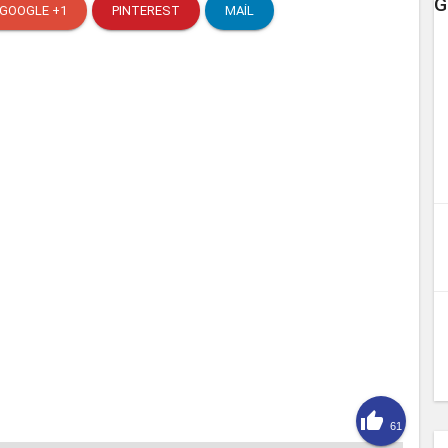
G
GOOGLE +1
PINTEREST
MAIL

61