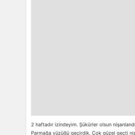
2 haftadır izindeyim. Şükürler olsun nişanla
Parmağa yüzüğü geçirdik. Çok güzel geçti niş