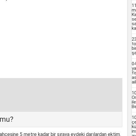
1
m
Ki
se
sa
ka
2
to
bi
şa
04
ya
fi
as
ai
10
Or
il
Be
10
 mu?
çe
kü
in
bahçesine 5 metre kadar bir sıraya evdeki darılardan ektim.
ay