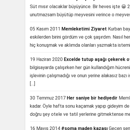
Süt mısır olacaklar büyüyünce. Bir heves işte 😀 
unutmazsam büyütüp meyvesini verince o meyvesin
05 Kasım 2011
Memleketimi Ziyaret
Kurban bayr
eskilerden birini gördüm ve çok şaşırdım. Nasıl h
hiç konuşmak ve aklımda olanları yazmakta istemi
19 Haziran 2020
Excelde tutup aşağı çekerek
bilgisayarda çalışırken her gün kullandığım hücre
işlevinin çalışmadığı ve onun yerine alakasız bazı
[…]
30 Temmuz 2017
Her saniye bir hediyedir
Memle
kadar. Öyle hafta sonu kaçamak yapıp gideyim de 
doğru şey otele ve tatil yerlerine gitmektense 
16 Mayıs 2014
#soma maden kazası
Geçen sene