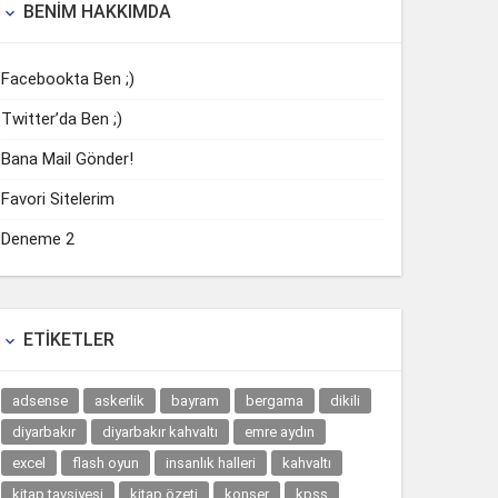
BENIM HAKKIMDA

Facebookta Ben ;)
Twitter’da Ben ;)
Bana Mail Gönder!
Favori Sitelerim
Deneme 2
ETIKETLER

adsense
askerlik
bayram
bergama
dikili
diyarbakır
diyarbakır kahvaltı
emre aydın
excel
flash oyun
insanlık halleri
kahvaltı
kitap tavsiyesi
kitap özeti
konser
kpss