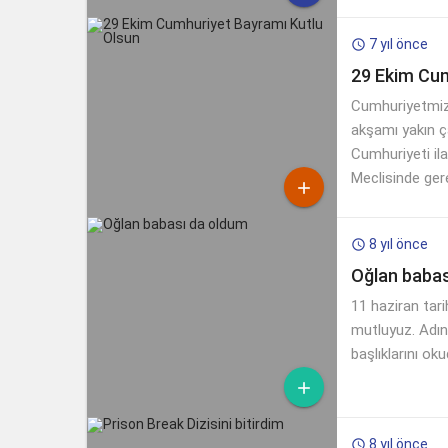
7 yıl önce

29 Ekim Cum
Cumhuriyetmiz
akşamı yakın ç
Cumhuriyeti il
Meclisinde gere

8 yıl önce

Oğlan babas
11 haziran tari
mutluyuz. Adın
başlıklarını o

8 yıl önce
