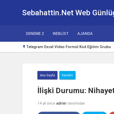
Sebahattin.Net Web Günlü
DENEME 2
WEBLIST
AJANDA
Telegram Excel Video Formül Kod Eğitim Grubu

Huawei Watch Gt3 Türkçe Tema
Borsa Takip Makinesi
Ana Sayfa
Kendim
Excel Klavye Kısayolları
Excelde tutup aşağı çekerek otomatik doldurm
İlişki Durumu: Nihayet
Yeni Başlayanlar için Yabancı Dizi Tavsiyeleri
14 yıl önce
admin
tarafından