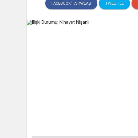
FACEBOOK'TA PAYLAŞ
TWEET'LE