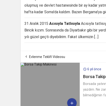
oluşmuş ve devlet hastanesinde bir ay kadar yatmı
hafta kadar Soma'da kaldım. Bazen Bergama'ya gid
31 Aralık 2015
Acısıyla Tatlısıyla
Acısıyla tatlısı
Biricik kızım. Sonrasında da Diyarbakır gibi bir y
yılı güzel geçti diyebilirim. Fakat ülkemizin […]

Evlenme Teklifi Videosu
6 yıl önce

Borsa Takip
Borsada yatırı
yazdım. Ne za
bilmediğimin fa
