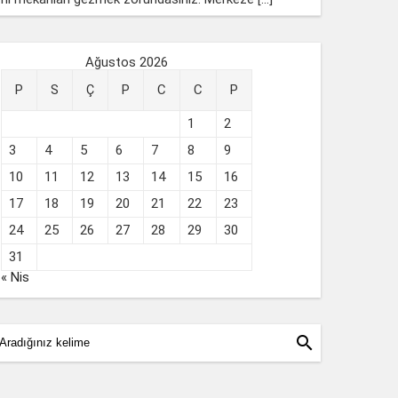
Ağustos 2026
P
S
Ç
P
C
C
P
1
2
3
4
5
6
7
8
9
10
11
12
13
14
15
16
17
18
19
20
21
22
23
24
25
26
27
28
29
30
31
« Nis
search