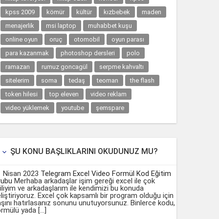
kpss 2009
kömür
kültür
kızbebek
maden
menajerlik
msi laptop
muhabbet kuşu
online oyun
oruç
otomobil
oyun parası
para kazanmak
photoshop dersleri
polo
ramazan
rumuz goncagül
serpme kahvaltı
sitelerim
soma
tedaş
teoman
the flash
token hilesi
top eleven
video reklam
video yüklemek
youtube
şemspare
ŞU KONU BAŞLIKLARINI OKUDUNUZ MU?

1 Nisan 2023
Telegram Excel Video Formül Kod Eğitim
rubu
Merhaba arkadaşlar işim gereği excel ile çok
giliyim ve arkadaşlarım ile kendimizi bu konuda
liştiriyoruz. Excel çok kapsamlı bir program olduğu için
şını hatırlasanız sonunu unutuyorsunuz. Binlerce kodu,
rmülü yada […]