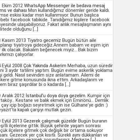
1 Ekim 2012
WhatsApp Messenger ile bedava mesaj
ms ve dahası
Msn kullandığımız dönemler geride kaldı.
mse eskisi kadar msn kullanmıyor. Bunun başlıca
bebi facebook tabikide. Tanıdığımız kişilere facebook
yesinde ulaşabiliyoruz. Fakat anlık mesajlaşmanın aynı
litede olduğunu […]
3 Kasım 2013
Tiyatro gecemiz
Bugün bütün aile
planıp tiyatroya gideceğiz.Annem babam ve eşim için
r ilk olacak. Bakalım beğenecek miyiz... Bak bizim
rkımızı çalıyorlar.
 Eylül 2008
Çok Yakında Askerim
Merhaba, uzun süredir
ni 3 aydır tatilimi yaptım. Bugün evime askerlik yoklama
şi geldi. Nasıl sevindim size anlatamam. Ailemi de
kere gitme konusunda ikna ettim. Arkadaşlarım ve
lem biraz şaşırdılar bi o kadarda […]
 Aralık 2012
İstanbul’u doya doya gezelim.
Kumpir için
taköy... Kestane ve balık ekmek için Eminönü... Demlik
e çay içip boğazı seyretmek için ise Gülhane'ye gidin :)
yazıt'ta kapalı çarşıyı mutlak gezin.
 Eylül 2013
Gezerek çalışmak güzeldir
Bugün buranın
şitli ilçelerine gittik. Büyük şehirde yaşam sonrası
çük ilçelere gitmek çok değişik bir ortama sokuyor
sanı. Gezecek yer çok kısıtlı. Sürekli aynı dükkanları ve
nı mekanları gezmek zorundasınız. Merkeze […]