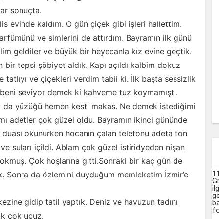
çar sonuçta.
 evinde kaldım. O gün çiçek gibi işleri hallettim.
arfümünü ve simlerini de attırdım. Bayramın ilk günü
 geldiler ve büyük bir heyecanla kız evine geçtik.
bir tepsi şöbiyet aldık. Kapı açıldı kalbim dokuz
tatlıyı ve çiçekleri verdim tabii ki. İlk başta sessizlik
ım beni seviyor demek ki kahveme tuz koymamıştı.
 da yüzüğü hemen kesti makas. Ne demek istediğimi
şımı adetler çok güzel oldu. Bayramın ikinci gününde
an duası okunurken hocanın çalan telefonu adeta fon
e suları içildi. Ablam çok güzel istiridyeden nişan
yokmuş. Çok hoşlarına gitti.Sonraki bir kaç gün de
1
cek. Sonra da özlemini duyduğum memleketim İzmir’e
G
il
ge
kezine gidip tatil yaptık. Deniz ve havuzun tadını
ba
fo
ok çok ucuz.