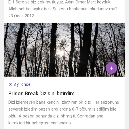
Elif Sare ve biz çok mutluyuz. Adını Ömer Mert koyduk.
Allah bahtını açık etsin. Şu konu başlıklarını okudunuz mu?
23 Ocak 2012...

8 yıl önce

Prison Break Dizisini bitirdim
Dizi izlemeyen bana kendini izlettiren bir dizi. Her sezonunu
severek izledim bazen ardı ardına 6-7 bölüm izlediğim bile
oldu. 4. sezon sonunda dizi bitmişti. Sonradan ana
karakteri bir sebepten canlandırıp...