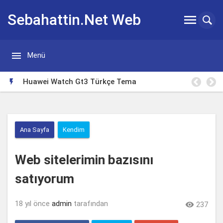
Sebahattin.Net Web


Menü
Günlügü
Borsa Takip Makinesi

Ana Sayfa
Kendim
Web sitelerimin bazısını
satıyorum
18 yıl önce
admin
tarafından

237