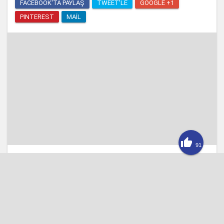
FACEBOOK'TA PAYLAŞ
TWEET'LE
GOOGLE +1
PINTEREST
MAIL

91