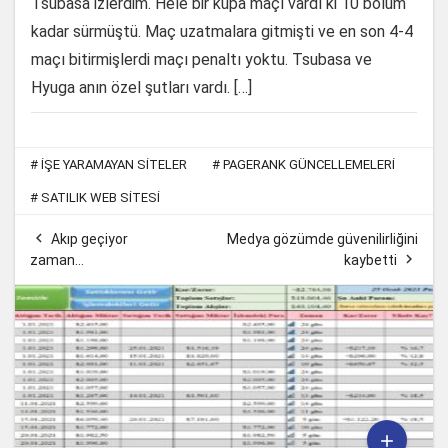
Tsubasa izlerdim. Hele bir kupa maçı vardı ki 10 bölüm
kadar sürmüştü. Maç uzatmalara gitmişti ve en son 4-4
maçı bitirmişlerdi maçı penaltı yoktu. Tsubasa ve
Hyuga anın özel şutları vardı. […]
#
IŞE YARAMAYAN SITELER
#
PAGERANK GÜNCELLEMELERI
#
SATILIK WEB SITESI

Akıp geçiyor
Medya gözümde güvenilirliğini

zaman…
kaybetti
