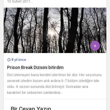
10 Şubat 2011...

8 yıl önce

Prison Break Dizisini bitirdim
Dizi izlemeyen bana kendini izlettiren bir dizi. Her sezonunu
severek izledim bazen ardı ardına 6-7 bölüm izlediğim bile
oldu. 4. sezon sonunda dizi bitmişti. Sonradan ana
karakteri bir sebepten canlandırıp...
Bir Cevap Yazın