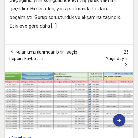
Geçtiğimiz yılın son gününde evi taşıyarak vaktimi
geçirdim. Birden oldu, yan apartmanda bir daire
boşalmıştı. Sorup soruşturduk ve akşamına taşındık.
Eski eve göre daha […]

Kalan umutlarımdan birini seçip
25
hepsini kaybettim
Yaşındayım


6 yıl önce
