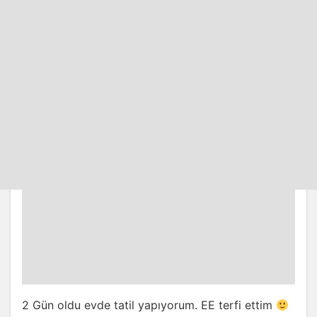
2 Gün oldu evde tatil yapıyorum. EE terfi ettim