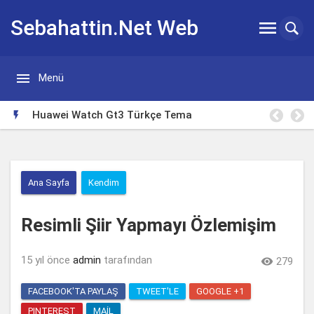
Sebahattin.Net Web


Menü
Günlügü
Huawei Watch Gt3 Türkçe Tema

Ana Sayfa
Kendim
Resimli Şiir Yapmayı Özlemişim
15 yıl önce
admin
tarafından

279
FACEBOOK'TA PAYLAŞ
TWEET'LE
GOOGLE +1
PINTEREST
MAIL