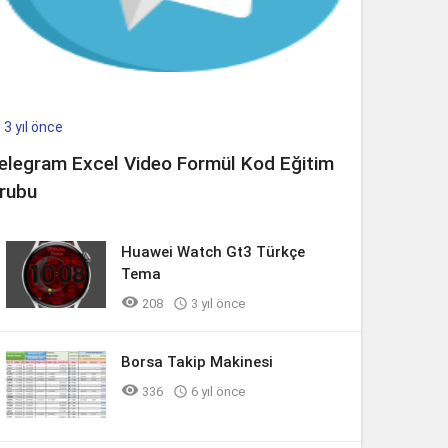
3 yıl önce

elegram Excel Video Formül Kod Eğitim
rubu
Huawei Watch Gt3 Türkçe
Tema

208

3 yıl önce
Borsa Takip Makinesi

336

6 yıl önce