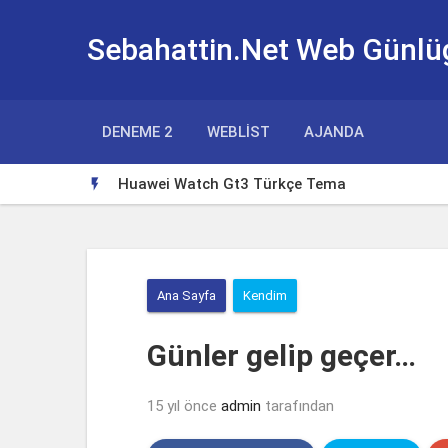
Sebahattin.Net Web Günlü
DENEME 2
WEBLIST
AJANDA
Huawei Watch Gt3 Türkçe Tema

Ana Sayfa
Kendim
Günler gelip geçer…
15 yıl önce
admin
tarafından