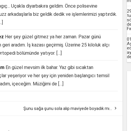
ma
ngıç... Uçakla diyarbakıra geldim. Önce polisevine
29
 arkadaşlarla biz geldik dedik ve işlemlerimizi yaptırdık.
tu
sö
…]
de
Fı
ez
Her şey güzel gitmez ya her zaman. Pazar günü
01
Ay
ri aradım. İş kazası geçirmiş. Üzerine 25 kiloluk alçı
ed
ay
rtopedi bölümünde yatıyor. […]
de
lım
En güzel mevsim ilk bahar. Yaz gibi sıcaktan
lar yeşeriyor ve her şey için yeniden başlangıcı temsil
adım, içeceğim. Müziğimi de […]

Şunu sağa şunu sola alıp maviyede boyadık mı…