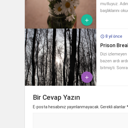
mutluyuz. Adın
başlıklarını 

8 yıl önce

Prison Break
Dizi izlemeyen 
bazen ardı ardı
bitmişti. Sonra

Bir Cevap Yazın
E-posta hesabınız yayınlanmayacak. Gerekli alanlar