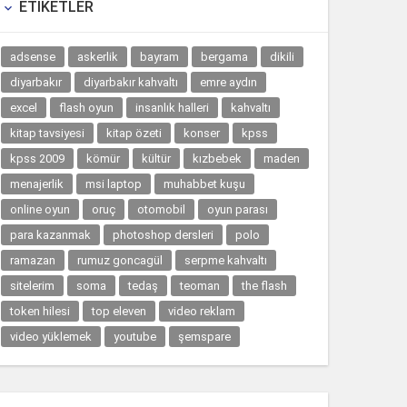
ETIKETLER

adsense
askerlik
bayram
bergama
dikili
diyarbakır
diyarbakır kahvaltı
emre aydın
excel
flash oyun
insanlık halleri
kahvaltı
kitap tavsiyesi
kitap özeti
konser
kpss
kpss 2009
kömür
kültür
kızbebek
maden
menajerlik
msi laptop
muhabbet kuşu
online oyun
oruç
otomobil
oyun parası
para kazanmak
photoshop dersleri
polo
ramazan
rumuz goncagül
serpme kahvaltı
sitelerim
soma
tedaş
teoman
the flash
token hilesi
top eleven
video reklam
video yüklemek
youtube
şemspare