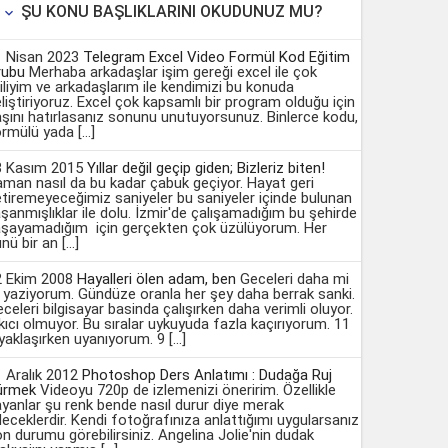
ŞU KONU BAŞLIKLARINI OKUDUNUZ MU?

1 Nisan 2023
Telegram Excel Video Formül Kod Eğitim
rubu
Merhaba arkadaşlar işim gereği excel ile çok
giliyim ve arkadaşlarım ile kendimizi bu konuda
liştiriyoruz. Excel çok kapsamlı bir program olduğu için
şını hatırlasanız sonunu unutuyorsunuz. Binlerce kodu,
rmülü yada […]
3 Kasım 2015
Yıllar değil geçip giden; Bizleriz biten!
man nasıl da bu kadar çabuk geçiyor. Hayat geri
tiremeyeceğimiz saniyeler bu saniyeler içinde bulunan
şanmışlıklar ile dolu. İzmir'de çalışamadığım bu şehirde
aşayamadığım için gerçekten çok üzülüyorum. Her
nü bir an […]
2 Ekim 2008
Hayalleri ölen adam, ben
Geceleri daha mi
i yaziyorum. Gündüze oranla her şey daha berrak sanki.
celeri bilgisayar basinda çalışırken daha verimli oluyor.
kıcı olmuyor. Bu sıralar uykuyuda fazla kaçırıyorum. 11
yaklaşırken uyanıyorum. 9 […]
 Aralık 2012
Photoshop Ders Anlatımı : Dudağa Ruj
ürmek
Videoyu 720p de izlemenizi öneririm. Özellikle
yanlar şu renk bende nasıl durur diye merak
eceklerdir. Kendi fotoğrafınıza anlattığımı uygularsanız
n durumu görebilirsiniz. Angelina Jolie'nin dudak