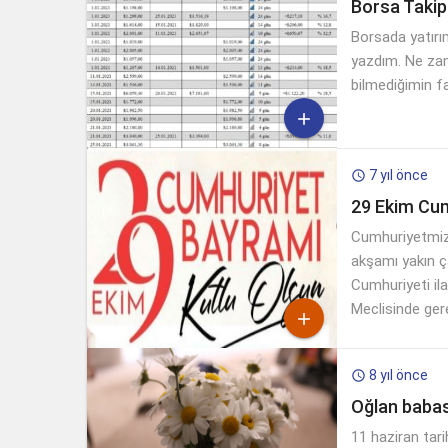
Borsa Takip
Borsada yatırı
yazdım. Ne za
bilmediğimin fa

7 yıl önce

29 Ekim Cum
Cumhuriyetmiz
akşamı yakın ç
Cumhuriyeti il
Meclisinde gere

8 yıl önce

Oğlan babas
11 haziran tari