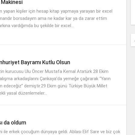
 Makinesi
m yapan kişiler için hesap kitap yapmaya yarayan bir excel
mandır borsadayım ama ne kadar kar ya da zarar ettim
rkına vardığımda bu şekilde bir excel...
huriyet Bayramı Kutlu Olsun
in kurucusu Ulu Öncer Mustafa Kemal Atatürk 28 Ekim
alışma arkadaşlarını Çankaya’da yemeğe çağırarak “Yarın
an edeceğiz” demiştir.29 Ekim günü Türkiye Büyük Millet
kli yasal düzenlemeler...
ı da oldum
hi ile erkek çocuğum dünyaya geldi. Ablası Elif Sare ve biz çok