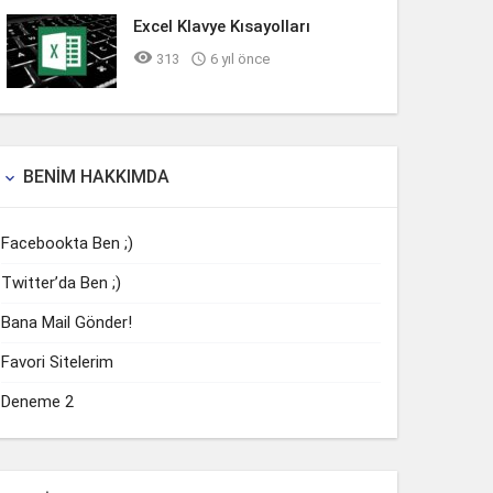
Excel Klavye Kısayolları

313

6 yıl önce
BENIM HAKKIMDA

Facebookta Ben ;)
Twitter’da Ben ;)
Bana Mail Gönder!
Favori Sitelerim
Deneme 2