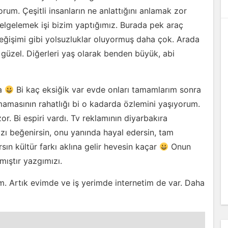
rum. Çeşitli insanların ne anlattığını anlamak zor
 belgelemek işi bizim yaptığımız. Burada pek araç
ğişimi gibi yolsuzluklar oluyormuş daha çok. Arada
üzel. Diğerleri yaş olarak benden büyük, abi
ba
Bi kaç eksiğik var evde onları tamamlarım sonra
lmamasının rahatlığı bi o kadarda özlemini yaşıyorum.
 Bi espiri vardı. Tv reklamının diyarbakıra
ızı beğenirsin, onu yanında hayal edersin, tam
ın kültür farkı aklına gelir hevesin kaçar
Onun
mıştır yazgımızı.
m. Artık evimde ve iş yerimde internetim de var. Daha