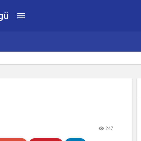
gü


247