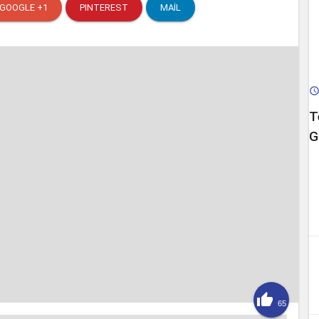
GOOGLE +1
PINTEREST
MAIL
T
G

65