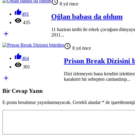

8 yıl önce

491
Oğlan babası da oldum

435
11 haziran tarihi ile erkek çocuğum dünyaya

2011...

8 yıl önce

464
Prison Break Dizisini 

301
Dizi izlemeyen bana kendini izlettire

karakteri bir sebepten canlandırıp...
Bir Cevap Yazın
E-posta hesabınız yayınlanmayacak. Gerekli alanlar
*
ile işaretlenmişl