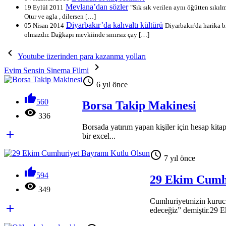
Mevlana’dan sözler
19 Eylül 2011
"Sık sık verilen aynı öğütten sıkılm
Otur ve agla , dilersen […]
Diyarbakır’da kahvaltı kültürü
05 Nisan 2014
Diyarbakır'da harika b
olmazdır. Dağkapı mevkiinde sınırsız çay […]

Youtube üzerinden para kazanma yolları

Evim Sensin Sinema Filmi

6 yıl önce

560
Borsa Takip Makinesi

336
Borsada yatırım yapan kişiler için hesap ki

bir excel...

7 yıl önce

594
29 Ekim Cumh

349
Cumhuriyetmizin kurucu

edeceğiz” demiştir.29 E