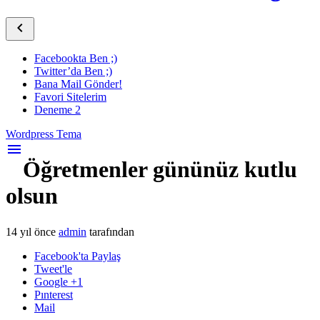

Facebookta Ben ;)
Twitter’da Ben ;)
Bana Mail Gönder!
Favori Sitelerim
Deneme 2
Wordpress Tema
menu
Öğretmenler gününüz kutlu
olsun
14 yıl önce
admin
tarafından
Facebook'ta Paylaş
Tweet'le
Google +1
Pınterest
Mail