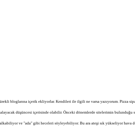
ekli bloglarına içerik ekliyorlar. Kendileri ile ilgili ne varsa yazıyorum. Pizza si
alayacak düşüncesi içerisinde olabilir. Önceki dönemlerde sitelerimin bulunduğ
lkabiliyor ve "ada" gibi heceleri söyleyebiliyor. Bu ara ateşi sık yükseliyor hava d