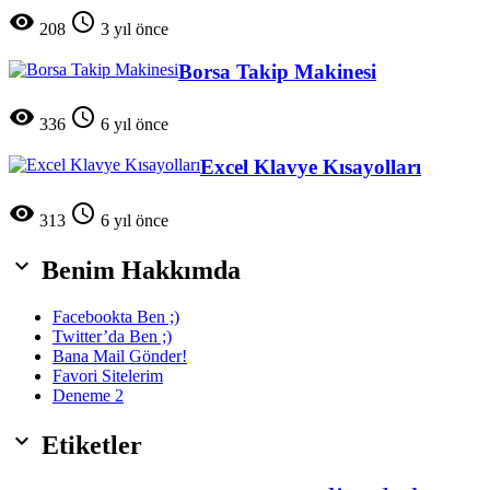


208
3 yıl önce
Borsa Takip Makinesi


336
6 yıl önce
Excel Klavye Kısayolları


313
6 yıl önce

Benim Hakkımda
Facebookta Ben ;)
Twitter’da Ben ;)
Bana Mail Gönder!
Favori Sitelerim
Deneme 2

Etiketler