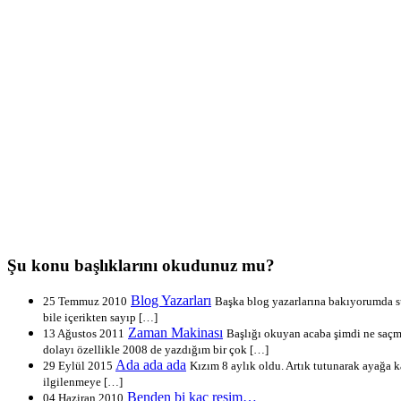
Şu konu başlıklarını okudunuz mu?
Blog Yazarları
25 Temmuz 2010
Başka blog yazarlarına bakıyorumda sür
bile içerikten sayıp […]
Zaman Makinası
13 Ağustos 2011
Başlığı okuyan acaba şimdi ne saçm
dolayı özellikle 2008 de yazdığım bir çok […]
Ada ada ada
29 Eylül 2015
Kızım 8 aylık oldu. Artık tutunarak ayağa ka
ilgilenmeye […]
Benden bi kaç resim…
04 Haziran 2010