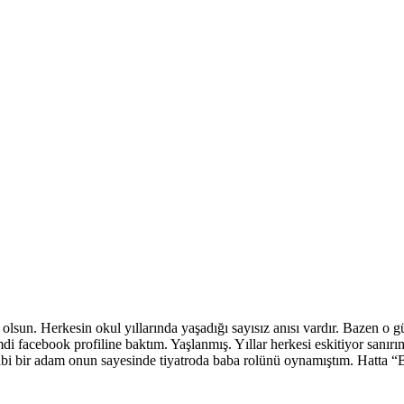
n. Herkesin okul yıllarında yaşadığı sayısız anısı vardır. Bazen o gün
i facebook profiline baktım. Yaşlanmış. Yıllar herkesi eskitiyor sanırı
ibi bir adam onun sayesinde tiyatroda baba rolünü oynamıştım. Hatta “