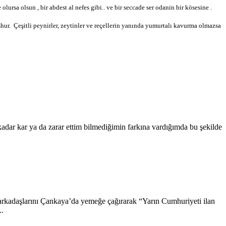
ursa olsun , bir abdest al nefes gibi.. ve bir seccade ser odanin bir kösesine .
hur. Çeşitli peynirler, zeytinler ve reçellerin yanında yumurtalı kavurma olmazsa
dar kar ya da zarar ettim bilmediğimin farkına vardığımda bu şekilde
kadaşlarını Çankaya’da yemeğe çağırarak “Yarın Cumhuriyeti ilan
..