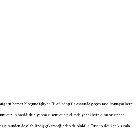
pariş etti hemen bloguna işliyor. Bi arkadaşı ile arasında geçen msn konuşmalarını
u sunucunun harddiskin yanması sonucu ve elimde yedeklerin olmamasından
eğişiminden de olabilir diş çıkaracağından da olabilir. Fırsat buldukça kızımla