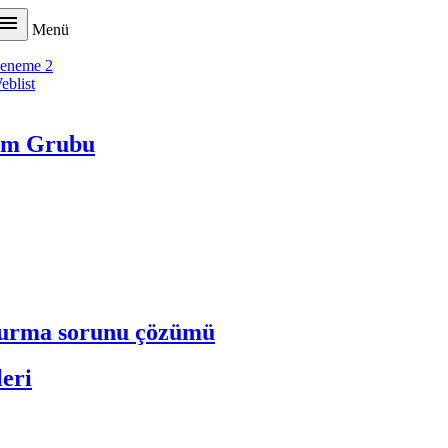

Menü
eneme 2
eblist
tim Grubu
ldurma sorunu çözümü
leri