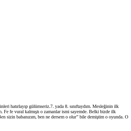
leri hatırlayıp gülümseriz.7. yada 8. sınıftaydım. Mesleğinin ilk
m. Fe fe vural kalmıştı o zamanlar ismi sayemde. Belki bizde ilk
Ben sizin babanızım, ben ne dersem o olur” bile demiştim o oyunda. O