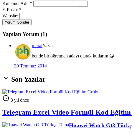
Kullanıcı Adı: *
E-Posta: *
Website:
Yorum Gönder
Yapılan Yorum (1)
murat
Yazar
bende bir öğretmen adayı olarak kutlarım 😀
30 Temmuz 2014

Son Yazılar

3 yıl önce
Telegram Excel Video Formül Kod Eğiti
Huawei Watch Gt3 Türkç