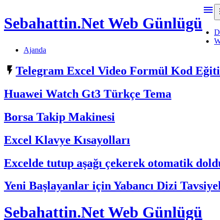

Sebahattin.Net Web Günlügü
D
W
Ajanda

Telegram Excel Video Formül Kod Eği
Huawei Watch Gt3 Türkçe Tema
Borsa Takip Makinesi
Excel Klavye Kısayolları
Excelde tutup aşağı çekerek otomatik do
Yeni Başlayanlar için Yabancı Dizi Tavsiye
Sebahattin.Net Web Günlügü